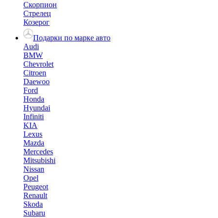
Скорпион
Стрелец
Козерог
Подарки по марке авто
Audi
BMW
Chevrolet
Citroen
Daewoo
Ford
Honda
Hyundai
Infiniti
KIA
Lexus
Mazda
Mercedes
Mitsubishi
Nissan
Opel
Peugeot
Renault
Skoda
Subaru