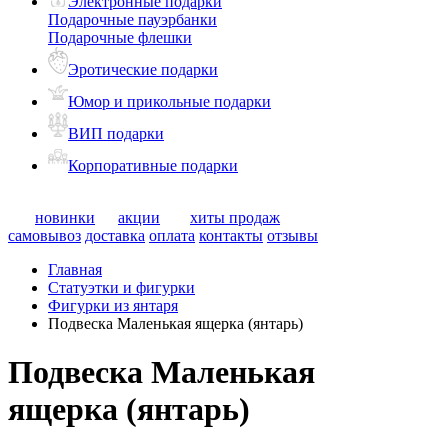
Электронные подарки
Подарочные пауэрбанки
Подарочные флешки
Эротические подарки
Юмор и прикольные подарки
ВИП подарки
Корпоративные подарки
новинки
акции
хиты продаж
самовывоз
доставка
оплата
контакты
отзывы
Главная
Статуэтки и фигурки
Фигурки из янтаря
Подвеска Маленькая ящерка (янтарь)
Подвеска Маленькая
ящерка (янтарь)