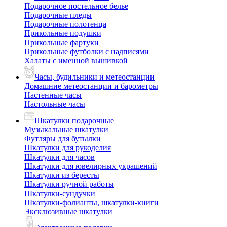
Подарочное постельное белье
Подарочные пледы
Подарочные полотенца
Прикольные подушки
Прикольные фартуки
Прикольные футболки с надписями
Халаты с именной вышивкой
Часы, будильники и метеостанции
Домашние метеостанции и барометры
Настенные часы
Настольные часы
Шкатулки подарочные
Музыкальные шкатулки
Футляры для бутылки
Шкатулки для рукоделия
Шкатулки для часов
Шкатулки для ювелирных украшений
Шкатулки из бересты
Шкатулки ручной работы
Шкатулки-сундучки
Шкатулки-фолианты, шкатулки-книги
Эксклюзивные шкатулки