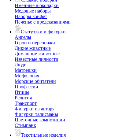
Именные шоколадки
Медовые наборы
Наборы конфет
Печенье с предсказаниями
Статуэтки и фигурки
Ангелы
Герои и персонажи
Дикие животные
Домашние животные
Известные личности
Люди
Матрешки
Мифология
Морские обитатели
Профессии
Птицы
Религия
Транспорт
Фигурки из янтаря
Фигурки-талисманы
Цветочные композиции
Стимпанк
Текстильные изделия