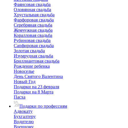
Фаянсовая свадьба
Оловянная свадьба
Хрустальная свадьба
Фарфоровая свадьба
Серебряная свадьба
Жемчужная свадьба
Коралловая свадьба
Рубиновая свадьба
Сапфировая свадьба
Золотая свадьба
Изумрудная свадьба
Бриллиантовая свадьба
Рождение ребенка
Новоселье
День Святого Валентина
Новый Год
Подарки на 23 февраля
Подарки на 8 Марта
Пасха
Подарки по профессиям
Адвокату
Бухгалтеру
Водителю
Военному