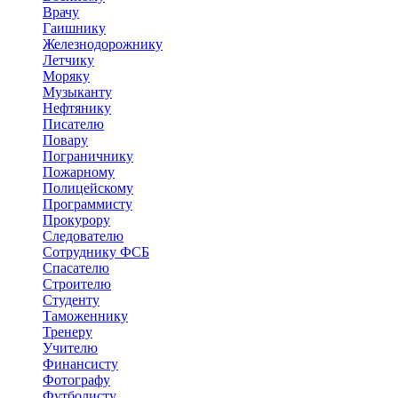
Врачу
Гаишнику
Железнодорожнику
Летчику
Моряку
Музыканту
Нефтянику
Писателю
Повару
Пограничнику
Пожарному
Полицейскому
Программисту
Прокурору
Следователю
Сотруднику ФСБ
Спасателю
Строителю
Студенту
Таможеннику
Тренеру
Учителю
Финансисту
Фотографу
Футболисту