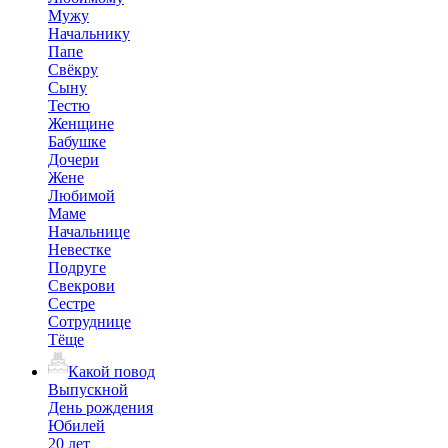
Мужу
Начальнику
Папе
Свёкру
Сыну
Тестю
Женщине
Бабушке
Дочери
Жене
Любимой
Маме
Начальнице
Невестке
Подруге
Свекрови
Сестре
Сотруднице
Тёще
Какой повод
Выпускной
День рождения
Юбилей
20 лет