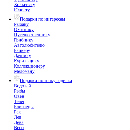
Хоккеисту
Юристу
Подарки по интересам
Рыбаку
Охотнику
Путешественнику
Грибнику
Автолюбителю
Байкеру
Дачнику
Курильщику
Коллекционеру
Меломану
Подарки по знаку зодиака
Водолей
Рыбы
Овен
Телец
Близнецы
Рак
Лев
Дева
Весы