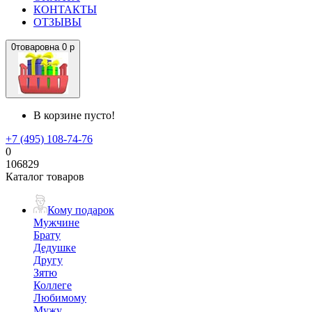
КОНТАКТЫ
ОТЗЫВЫ
0
товаров
на
0 р
В корзине пусто!
+7 (495) 108-74-76
0
106829
Каталог товаров
Кому подарок
Мужчине
Брату
Дедушке
Другу
Зятю
Коллеге
Любимому
Мужу