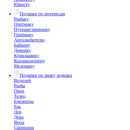
Юристу
Подарки по интересам
Рыбаку
Охотнику
Путешественнику
Грибнику
Автолюбителю
Байкеру
Дачнику
Курильщику
Коллекционеру
Меломану
Подарки по знаку зодиака
Водолей
Рыбы
Овен
Телец
Близнецы
Рак
Лев
Дева
Весы
Скорпион