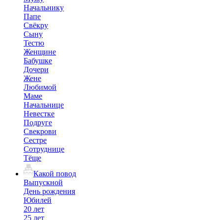
Начальнику
Папе
Свёкру
Сыну
Тестю
Женщине
Бабушке
Дочери
Жене
Любимой
Маме
Начальнице
Невестке
Подруге
Свекрови
Сестре
Сотруднице
Тёще
Какой повод
Выпускной
День рождения
Юбилей
20 лет
25 лет