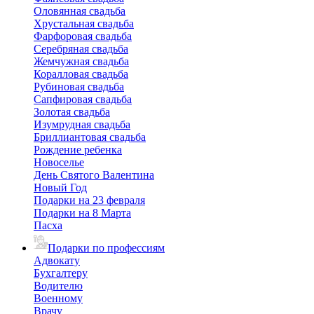
Оловянная свадьба
Хрустальная свадьба
Фарфоровая свадьба
Серебряная свадьба
Жемчужная свадьба
Коралловая свадьба
Рубиновая свадьба
Сапфировая свадьба
Золотая свадьба
Изумрудная свадьба
Бриллиантовая свадьба
Рождение ребенка
Новоселье
День Святого Валентина
Новый Год
Подарки на 23 февраля
Подарки на 8 Марта
Пасха
Подарки по профессиям
Адвокату
Бухгалтеру
Водителю
Военному
Врачу