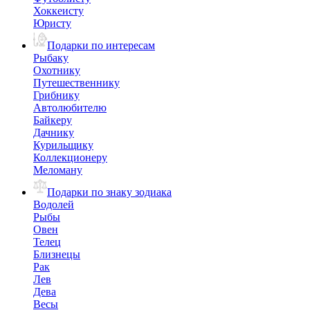
Хоккеисту
Юристу
Подарки по интересам
Рыбаку
Охотнику
Путешественнику
Грибнику
Автолюбителю
Байкеру
Дачнику
Курильщику
Коллекционеру
Меломану
Подарки по знаку зодиака
Водолей
Рыбы
Овен
Телец
Близнецы
Рак
Лев
Дева
Весы