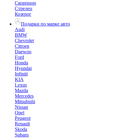
Скорпион
Стрелец
Козерог
Подарки по марке авто
Audi
BMW
Chevrolet
Citroen
Daewoo
Ford
Honda
Hyundai
Infiniti
KIA
Lexus
Mazda
Mercedes
Mitsubishi
Nissan
Opel
Peugeot
Renault
Skoda
Subaru