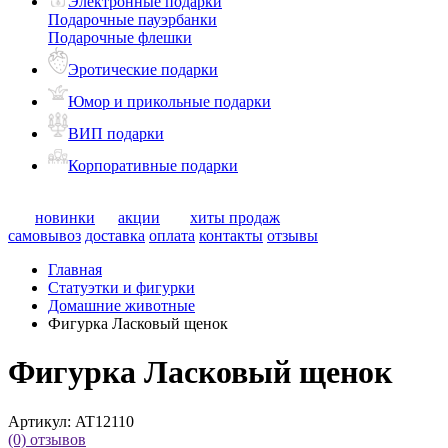
Электронные подарки
Подарочные пауэрбанки
Подарочные флешки
Эротические подарки
Юмор и прикольные подарки
ВИП подарки
Корпоративные подарки
новинки
акции
хиты продаж
самовывоз
доставка
оплата
контакты
отзывы
Главная
Статуэтки и фигурки
Домашние животные
Фигурка Ласковый щенок
Фигурка Ласковый щенок
Артикул:
AT12110
(0)
отзывов