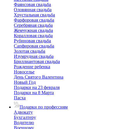
Фаянсовая свадьба
Оловянная свадьба
Хрустальная свадьба
Фарфоровая свадьба
Серебряная свадьба
Жемчужная свадьба
Коралловая свадьба
Рубиновая свадьба
Сапфировая свадьба
Золотая свадьба
Изумрудная свадьба
Бриллиантовая свадьба
Рождение ребенка
Новоселье
День Святого Валентина
Новый Год
Подарки на 23 февраля
Подарки на 8 Марта
Пасха
Подарки по профессиям
Адвокату
Бухгалтеру
Водителю
Военному