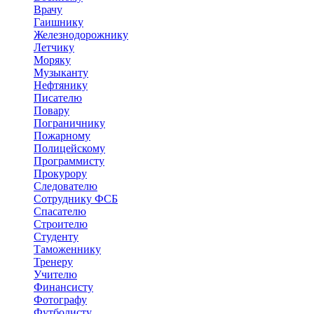
Врачу
Гаишнику
Железнодорожнику
Летчику
Моряку
Музыканту
Нефтянику
Писателю
Повару
Пограничнику
Пожарному
Полицейскому
Программисту
Прокурору
Следователю
Сотруднику ФСБ
Спасателю
Строителю
Студенту
Таможеннику
Тренеру
Учителю
Финансисту
Фотографу
Футболисту