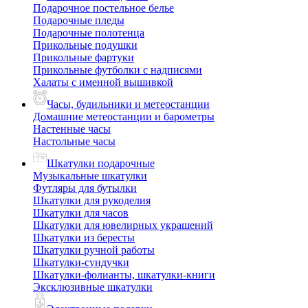
Подарочное постельное белье
Подарочные пледы
Подарочные полотенца
Прикольные подушки
Прикольные фартуки
Прикольные футболки с надписями
Халаты с именной вышивкой
Часы, будильники и метеостанции
Домашние метеостанции и барометры
Настенные часы
Настольные часы
Шкатулки подарочные
Музыкальные шкатулки
Футляры для бутылки
Шкатулки для рукоделия
Шкатулки для часов
Шкатулки для ювелирных украшений
Шкатулки из бересты
Шкатулки ручной работы
Шкатулки-сундучки
Шкатулки-фолианты, шкатулки-книги
Эксклюзивные шкатулки