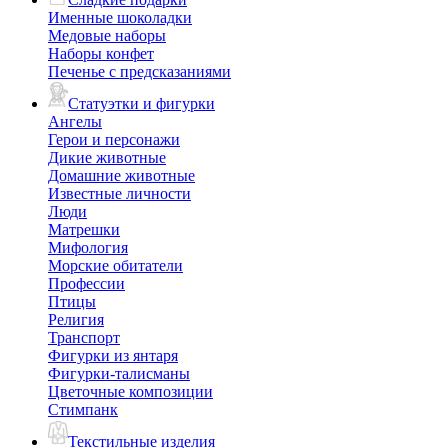
Именные шоколадки
Медовые наборы
Наборы конфет
Печенье с предсказаниями
Статуэтки и фигурки
Ангелы
Герои и персонажи
Дикие животные
Домашние животные
Известные личности
Люди
Матрешки
Мифология
Морские обитатели
Профессии
Птицы
Религия
Транспорт
Фигурки из янтаря
Фигурки-талисманы
Цветочные композиции
Стимпанк
Текстильные изделия