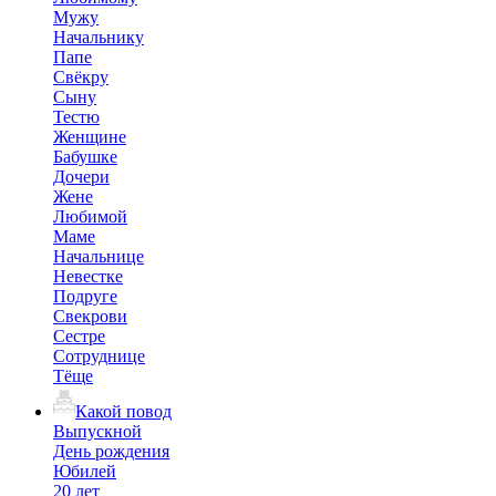
Мужу
Начальнику
Папе
Свёкру
Сыну
Тестю
Женщине
Бабушке
Дочери
Жене
Любимой
Маме
Начальнице
Невестке
Подруге
Свекрови
Сестре
Сотруднице
Тёще
Какой повод
Выпускной
День рождения
Юбилей
20 лет