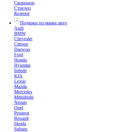
Скорпион
Стрелец
Козерог
Подарки по марке авто
Audi
BMW
Chevrolet
Citroen
Daewoo
Ford
Honda
Hyundai
Infiniti
KIA
Lexus
Mazda
Mercedes
Mitsubishi
Nissan
Opel
Peugeot
Renault
Skoda
Subaru