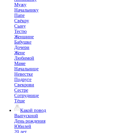
Мужу
Начальнику
Папе
Свёкру
Сыну
Тестю
Женщине
Бабушке
Дочери
Жене
Любимой
Маме
Начальнице
Невестке
Подруге
Свекрови
Сестре
Сотруднице
Тёще
Какой повод
Выпускной
День рождения
Юбилей
20 лет