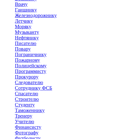
Врачу
Гаишнику
Железнодорожнику
Летчику
Моряку
Музыканту
Нефтянику
Писателю
Повару
Пограничнику
Пожарному
Полицейскому
Программисту
Прокурору
Следователю
Сотруднику ФСБ
Спасателю
Строителю
Студенту
Таможеннику
Тренеру
Учителю
Финансисту
Фотографу
Футболисту