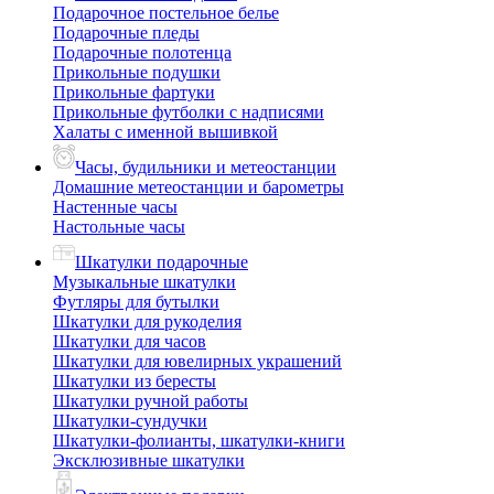
Подарочное постельное белье
Подарочные пледы
Подарочные полотенца
Прикольные подушки
Прикольные фартуки
Прикольные футболки с надписями
Халаты с именной вышивкой
Часы, будильники и метеостанции
Домашние метеостанции и барометры
Настенные часы
Настольные часы
Шкатулки подарочные
Музыкальные шкатулки
Футляры для бутылки
Шкатулки для рукоделия
Шкатулки для часов
Шкатулки для ювелирных украшений
Шкатулки из бересты
Шкатулки ручной работы
Шкатулки-сундучки
Шкатулки-фолианты, шкатулки-книги
Эксклюзивные шкатулки