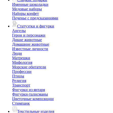
Именные шоколадки
Медовые наборы
Наборы конфет
Печенье с предсказаниями
Статуэтки и фигурки
Ангелы
Герои и персонажи
Дикие животные
Домашние животные
Известные личности
Люди
Матрешки
Мифология
Морские обитатели
Профессии
Птицы
Религия
Транспорт
Фигурки из янтаря
Фигурки-талисманы
Цветочные композиции
Стимпанк
Текстильные изделия