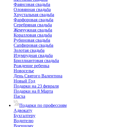
Фаянсовая свадьба
Оловянная свадьба
Хрустальная свадьба
Фарфоровая свадьба
Серебряная свадьба
Жемчужная свадьба
Коралловая свадьба
Рубиновая свадьба
Сапфировая свадьба
Золотая свадьба
Изумрудная свадьба
Бриллиантовая свадьба
Рождение ребенка
Новоселье
День Святого Валентина
Новый Год
Подарки на 23 февраля
Подарки на 8 Марта
Пасха
Подарки по профессиям
Адвокату
Бухгалтеру
Водителю
Военному