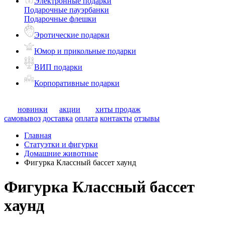
Электронные подарки
Подарочные пауэрбанки
Подарочные флешки
Эротические подарки
Юмор и прикольные подарки
ВИП подарки
Корпоративные подарки
новинки
акции
хиты продаж
самовывоз
доставка
оплата
контакты
отзывы
Главная
Статуэтки и фигурки
Домашние животные
Фигурка Классный бассет хаунд
Фигурка Классный бассет
хаунд