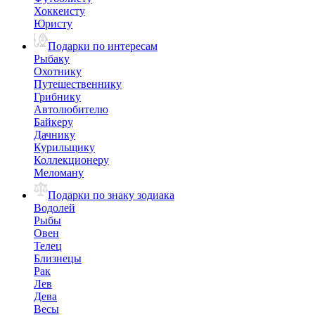
Хоккеисту
Юристу
Подарки по интересам
Рыбаку
Охотнику
Путешественнику
Грибнику
Автолюбителю
Байкеру
Дачнику
Курильщику
Коллекционеру
Меломану
Подарки по знаку зодиака
Водолей
Рыбы
Овен
Телец
Близнецы
Рак
Лев
Дева
Весы