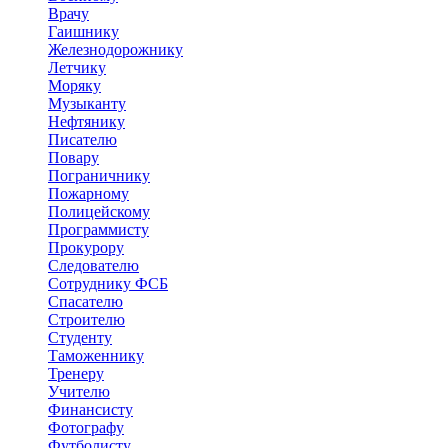
Врачу
Гаишнику
Железнодорожнику
Летчику
Моряку
Музыканту
Нефтянику
Писателю
Повару
Пограничнику
Пожарному
Полицейскому
Программисту
Прокурору
Следователю
Сотруднику ФСБ
Спасателю
Строителю
Студенту
Таможеннику
Тренеру
Учителю
Финансисту
Фотографу
Футболисту