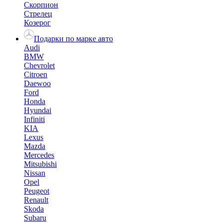
Скорпион
Стрелец
Козерог
Подарки по марке авто
Audi
BMW
Chevrolet
Citroen
Daewoo
Ford
Honda
Hyundai
Infiniti
KIA
Lexus
Mazda
Mercedes
Mitsubishi
Nissan
Opel
Peugeot
Renault
Skoda
Subaru