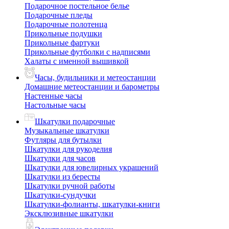
Подарочное постельное белье
Подарочные пледы
Подарочные полотенца
Прикольные подушки
Прикольные фартуки
Прикольные футболки с надписями
Халаты с именной вышивкой
Часы, будильники и метеостанции
Домашние метеостанции и барометры
Настенные часы
Настольные часы
Шкатулки подарочные
Музыкальные шкатулки
Футляры для бутылки
Шкатулки для рукоделия
Шкатулки для часов
Шкатулки для ювелирных украшений
Шкатулки из бересты
Шкатулки ручной работы
Шкатулки-сундучки
Шкатулки-фолианты, шкатулки-книги
Эксклюзивные шкатулки