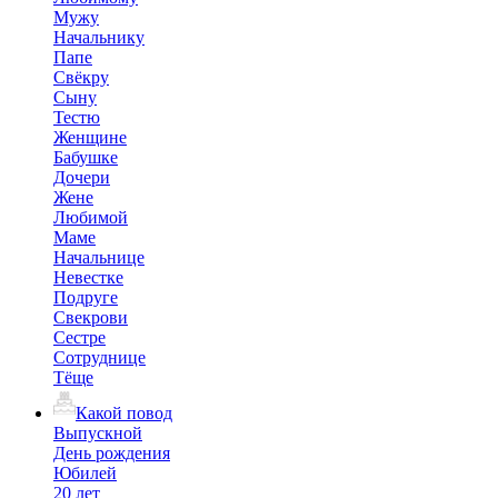
Мужу
Начальнику
Папе
Свёкру
Сыну
Тестю
Женщине
Бабушке
Дочери
Жене
Любимой
Маме
Начальнице
Невестке
Подруге
Свекрови
Сестре
Сотруднице
Тёще
Какой повод
Выпускной
День рождения
Юбилей
20 лет