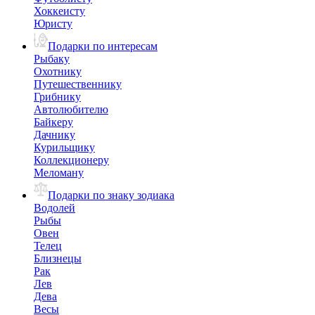
Хоккеисту
Юристу
Подарки по интересам
Рыбаку
Охотнику
Путешественнику
Грибнику
Автолюбителю
Байкеру
Дачнику
Курильщику
Коллекционеру
Меломану
Подарки по знаку зодиака
Водолей
Рыбы
Овен
Телец
Близнецы
Рак
Лев
Дева
Весы