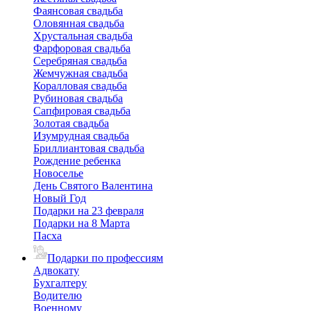
Фаянсовая свадьба
Оловянная свадьба
Хрустальная свадьба
Фарфоровая свадьба
Серебряная свадьба
Жемчужная свадьба
Коралловая свадьба
Рубиновая свадьба
Сапфировая свадьба
Золотая свадьба
Изумрудная свадьба
Бриллиантовая свадьба
Рождение ребенка
Новоселье
День Святого Валентина
Новый Год
Подарки на 23 февраля
Подарки на 8 Марта
Пасха
Подарки по профессиям
Адвокату
Бухгалтеру
Водителю
Военному