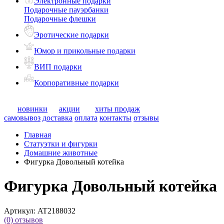
Электронные подарки
Подарочные пауэрбанки
Подарочные флешки
Эротические подарки
Юмор и прикольные подарки
ВИП подарки
Корпоративные подарки
новинки
акции
хиты продаж
самовывоз
доставка
оплата
контакты
отзывы
Главная
Статуэтки и фигурки
Домашние животные
Фигурка Довольный котейка
Фигурка Довольный котейка
Артикул:
AT2188032
(0)
отзывов