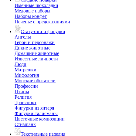
Именные шоколадки
Медовые наборы
Наборы конфет
Печенье с предсказаниями
Статуэтки и фигурки
Ангелы
Герои и персонажи
Дикие животные
Домашние животные
Известные личности
Люди
Матрешки
Мифология
Морские обитатели
Профессии
Птицы
Религия
Транспорт
Фигурки из янтаря
Фигурки-талисманы
Цветочные композиции
Стимпанк
Текстильные изделия