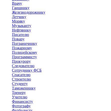
Врачу
Гаишнику
Железнодорожнику
Летчику
Моряку
Музыканту
Нефтянику
Писателю
Повару
Пограничнику
Пожарному
Полицейскому
Программисту
Прокурору
Следователю
Сотруднику ФСБ
Спасателю
Строителю
Студенту
Таможеннику
Тренеру
Учителю
Финансисту
Фотографу
Футболисту