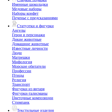
Именные шоколадки
Медовые наборы
Наборы конфет
Печенье с предсказаниями
Статуэтки и фигурки
Ангелы
Герои и персонажи
Дикие животные
Домашние животные
Известные личности
Люди
Матрешки
Мифология
Морские обитатели
Профессии
Птицы
Религия
Транспорт
Фигурки из янтаря
Фигурки-талисманы
Цветочные композиции
Стимпанк
Текстильные изделия