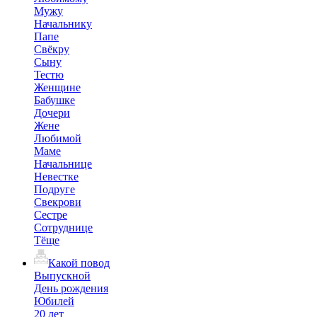
Мужу
Начальнику
Папе
Свёкру
Сыну
Тестю
Женщине
Бабушке
Дочери
Жене
Любимой
Маме
Начальнице
Невестке
Подруге
Свекрови
Сестре
Сотруднице
Тёще
Какой повод
Выпускной
День рождения
Юбилей
20 лет