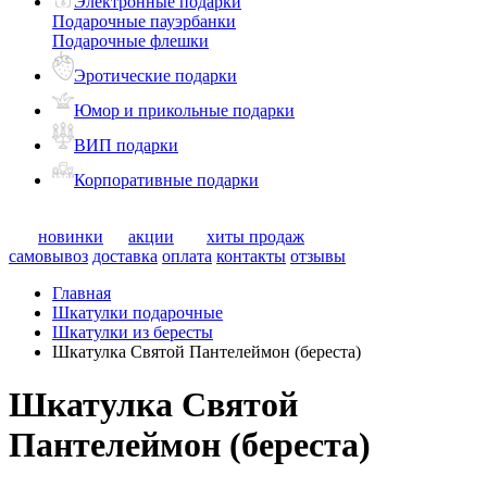
Электронные подарки
Подарочные пауэрбанки
Подарочные флешки
Эротические подарки
Юмор и прикольные подарки
ВИП подарки
Корпоративные подарки
новинки
акции
хиты продаж
самовывоз
доставка
оплата
контакты
отзывы
Главная
Шкатулки подарочные
Шкатулки из бересты
Шкатулка Святой Пантелеймон (береста)
Шкатулка Святой
Пантелеймон (береста)