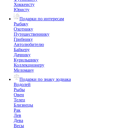
Хоккеисту
Юристу
Подарки по интересам
Рыбаку
Охотнику
Путешественнику
Грибнику
Автолюбителю
Байкеру
Дачнику
Курильщику
Коллекционеру
Меломану
Подарки по знаку зодиака
Водолей
Рыбы
Овен
Телец
Близнецы
Рак
Лев
Дева
Весы