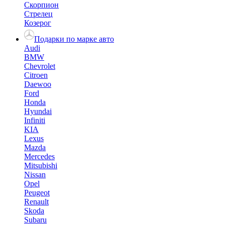
Скорпион
Стрелец
Козерог
Подарки по марке авто
Audi
BMW
Chevrolet
Citroen
Daewoo
Ford
Honda
Hyundai
Infiniti
KIA
Lexus
Mazda
Mercedes
Mitsubishi
Nissan
Opel
Peugeot
Renault
Skoda
Subaru