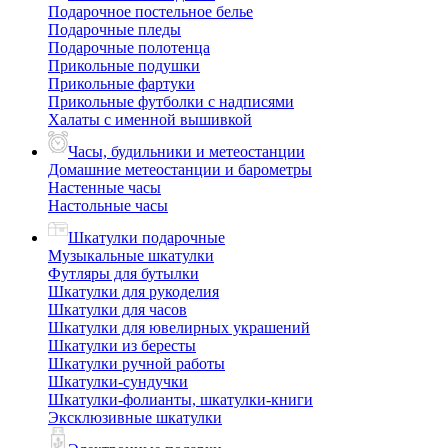
Подарочное постельное белье
Подарочные пледы
Подарочные полотенца
Прикольные подушки
Прикольные фартуки
Прикольные футболки с надписями
Халаты с именной вышивкой
Часы, будильники и метеостанции
Домашние метеостанции и барометры
Настенные часы
Настольные часы
Шкатулки подарочные
Музыкальные шкатулки
Футляры для бутылки
Шкатулки для рукоделия
Шкатулки для часов
Шкатулки для ювелирных украшений
Шкатулки из бересты
Шкатулки ручной работы
Шкатулки-сундучки
Шкатулки-фолианты, шкатулки-книги
Эксклюзивные шкатулки