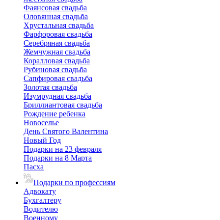
Фаянсовая свадьба
Оловянная свадьба
Хрустальная свадьба
Фарфоровая свадьба
Серебряная свадьба
Жемчужная свадьба
Коралловая свадьба
Рубиновая свадьба
Сапфировая свадьба
Золотая свадьба
Изумрудная свадьба
Бриллиантовая свадьба
Рождение ребенка
Новоселье
День Святого Валентина
Новый Год
Подарки на 23 февраля
Подарки на 8 Марта
Пасха
Подарки по профессиям
Адвокату
Бухгалтеру
Водителю
Военному