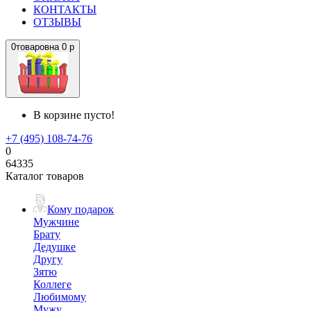
КОНТАКТЫ
ОТЗЫВЫ
0
товаров
на
0 р
В корзине пусто!
+7 (495) 108-74-76
0
64335
Каталог товаров
Кому подарок
Мужчине
Брату
Дедушке
Другу
Зятю
Коллеге
Любимому
Мужу