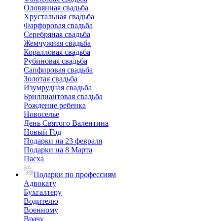
Оловянная свадьба
Хрустальная свадьба
Фарфоровая свадьба
Серебряная свадьба
Жемчужная свадьба
Коралловая свадьба
Рубиновая свадьба
Сапфировая свадьба
Золотая свадьба
Изумрудная свадьба
Бриллиантовая свадьба
Рождение ребенка
Новоселье
День Святого Валентина
Новый Год
Подарки на 23 февраля
Подарки на 8 Марта
Пасха
Подарки по профессиям
Адвокату
Бухгалтеру
Водителю
Военному
Врачу