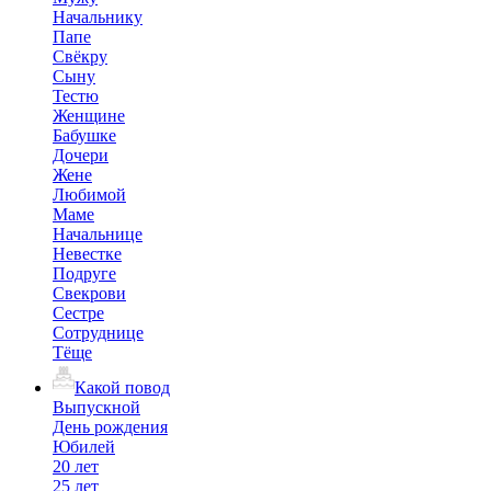
Начальнику
Папе
Свёкру
Сыну
Тестю
Женщине
Бабушке
Дочери
Жене
Любимой
Маме
Начальнице
Невестке
Подруге
Свекрови
Сестре
Сотруднице
Тёще
Какой повод
Выпускной
День рождения
Юбилей
20 лет
25 лет