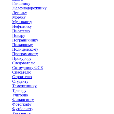
Гаишнику
Железнодорожнику
Летчику
Моряку
Музыканту
Нефтянику
Писателю
Повару
Пограничнику
Пожарному
Полицейскому
Программисту
Прокурору
Следователю
Сотруднику ФСБ
Спасателю
Строителю
Студенту
Таможеннику
Тренеру
Учителю
Финансисту
Фотографу
Футболисту
Хоккеисту