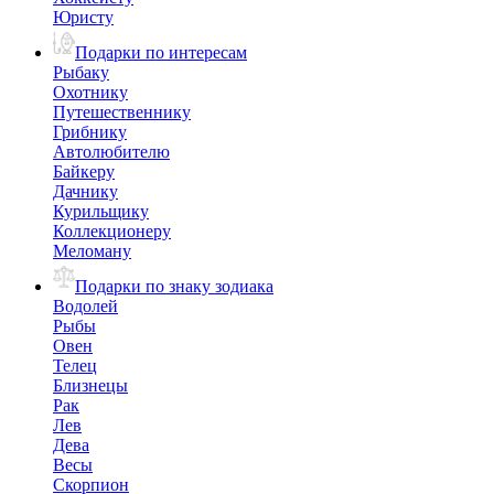
Юристу
Подарки по интересам
Рыбаку
Охотнику
Путешественнику
Грибнику
Автолюбителю
Байкеру
Дачнику
Курильщику
Коллекционеру
Меломану
Подарки по знаку зодиака
Водолей
Рыбы
Овен
Телец
Близнецы
Рак
Лев
Дева
Весы
Скорпион