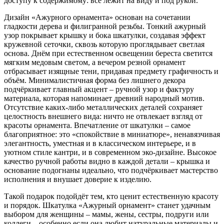
доступу к содержимому: всё лежит на виду и под рукой.
Дизайн «Ажурного орнамента» основан на сочетании
гладкости дерева и филигранной резьбы. Тонкий ажурный
узор покрывает крышку и бока шкатулки, создавая эффект
кружевной сеточки, сквозь которую проглядывает светлая
основа. Днём при естественном освещении береста светится
мягким медовым светом, а вечером резной орнамент
отбрасывает изящные тени, придавая предмету графичность и
объём. Минималистичная форма без лишнего декора
подчёркивает главный акцент – ручной узор и фактуру
материала, которая напоминает древний народный мотив.
Отсутствие каких-либо металлических деталей сохраняет
целостность внешнего вида: ничто не отвлекает взгляд от
красоты орнамента. Впечатление от шкатулки – самое
благоприятное: это «спокойствие в миниатюре», ненавязчивая
элегантность, уместная и в классическом интерьере, и в
уютном стиле кантри, и в современном эко-дизайне. Высокое
качество ручной работы видно в каждой детали – крышка и
основание подогнаны идеально, что подчёркивает мастерство
исполнения и внушает доверие к изделию.
Такой подарок подойдёт тем, кто ценит естественную красоту
и порядок. Шкатулка «Ажурный орнамент» станет удачным
выбором для женщины – мамы, жены, сестры, подруги или
коллеги – особенно если она любит натуральные материалы и