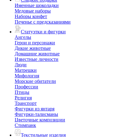
Именные шоколадки
Медовые наборы
Наборы конфет
Печенье с предсказаниями
Статуэтки и фигурки
Ангелы
Герои и персонажи
Дикие животные
Домашние животные
Известные личности
Люди
Матрешки
Мифология
Морские обитатели
Профессии
Птицы
Религия
Транспорт
Фигурки из янтаря
Фигурки-талисманы
Цветочные композиции
Стимпанк
Текстильные изделия