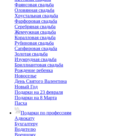
Фаянсовая свадьба
Оловянная свадьба
Хрустальная свадьба
Фарфоровая свадьба
Серебряная свадьба
Жемчужная свадьба
Коралловая свадьба
Рубиновая свадьба
Сапфировая свадьба
Золотая свадьба
Изумрудная свадьба
Бриллиантовая свадьба
Рождение ребенка
Новоселье
День Святого Валентина
Новый Год
Подарки на 23 февраля
Подарки на 8 Марта
Пасха
Подарки по профессиям
Адвокату
Бухгалтеру
Водителю
Военному