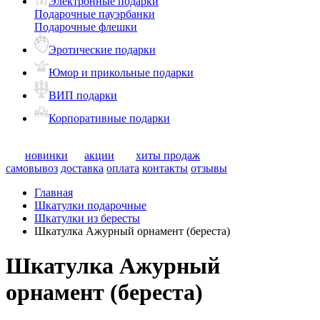
Электронные подарки
Подарочные пауэрбанки
Подарочные флешки
Эротические подарки
Юмор и прикольные подарки
ВИП подарки
Корпоративные подарки
новинки
акции
хиты продаж
самовывоз
доставка
оплата
контакты
отзывы
Главная
Шкатулки подарочные
Шкатулки из бересты
Шкатулка Ажурный орнамент (береста)
Шкатулка Ажурный
орнамент (береста)