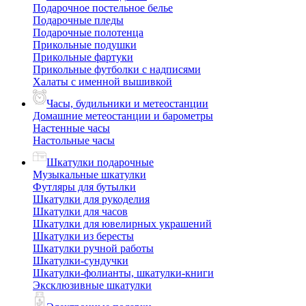
Подарочное постельное белье
Подарочные пледы
Подарочные полотенца
Прикольные подушки
Прикольные фартуки
Прикольные футболки с надписями
Халаты с именной вышивкой
Часы, будильники и метеостанции
Домашние метеостанции и барометры
Настенные часы
Настольные часы
Шкатулки подарочные
Музыкальные шкатулки
Футляры для бутылки
Шкатулки для рукоделия
Шкатулки для часов
Шкатулки для ювелирных украшений
Шкатулки из бересты
Шкатулки ручной работы
Шкатулки-сундучки
Шкатулки-фолианты, шкатулки-книги
Эксклюзивные шкатулки