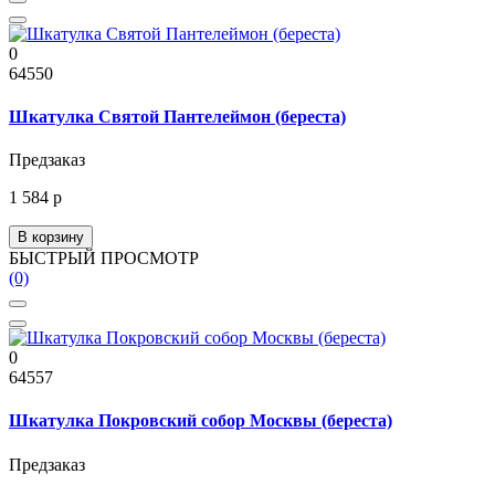
0
64550
Шкатулка Святой Пантелеймон (береста)
Предзаказ
1 584 р
В корзину
БЫСТРЫЙ ПРОСМОТР
(0)
0
64557
Шкатулка Покровский собор Москвы (береста)
Предзаказ