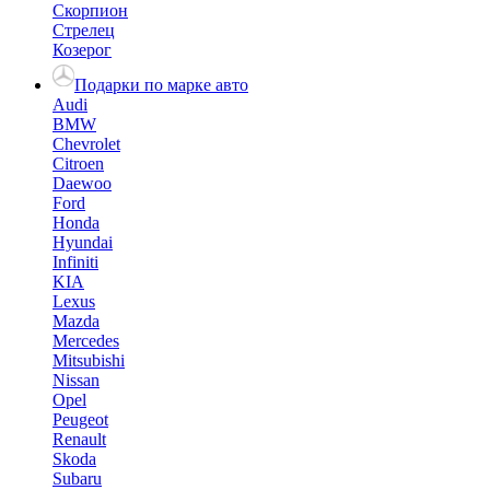
Скорпион
Стрелец
Козерог
Подарки по марке авто
Audi
BMW
Chevrolet
Citroen
Daewoo
Ford
Honda
Hyundai
Infiniti
KIA
Lexus
Mazda
Mercedes
Mitsubishi
Nissan
Opel
Peugeot
Renault
Skoda
Subaru