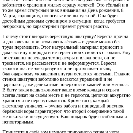
заботится о хранении милых сердцу мелочей. Это тёплый и в
то же время статусный знак внимания на День рождения, 8
Марта, годовщину, новоселье или выпускной. Она будет
достойным деловым сувениром в ситуации, когда требуется
неброский, но характерный презент ручной работы.
Почему стоит выбрать берестяную шкатулку? Береста прочна
и долговечна, при этом очень лёгкая – изделие можно без
труда перемещать. Этот натуральный материал приносит в
дом частицу природы и не теряет своих свойств с годами. Ему
не страшны перепады температуры и влажности, он не
трескается, не рассыхается и не деформируется. Береста
экологична: не электризуется и не притягивает пыль,
благодаря чему украшения внутри остаются чистыми. Гладкие
стенки шкатулки заботливо касаются украшений и не
царапают даже деликатные поверхности камней или металла.
В быту такая вещь экономит ваше время: кольца и серьги
всегда лежат на своём месте и не теряются, цепочки аккуратно
хранятся и не перепутываются. Кроме того, каждый
экземпляр уникален – ручная работа и природный рисунок
берёзовой коры гарантируют, что второй совершенно такой
же шкатулки не существует. Ваш подарок будет особенным и
неповторимым.
Принесите в свой дом немного природного тепла и уюта,