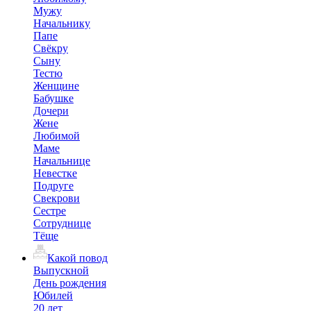
Мужу
Начальнику
Папе
Свёкру
Сыну
Тестю
Женщине
Бабушке
Дочери
Жене
Любимой
Маме
Начальнице
Невестке
Подруге
Свекрови
Сестре
Сотруднице
Тёще
Какой повод
Выпускной
День рождения
Юбилей
20 лет