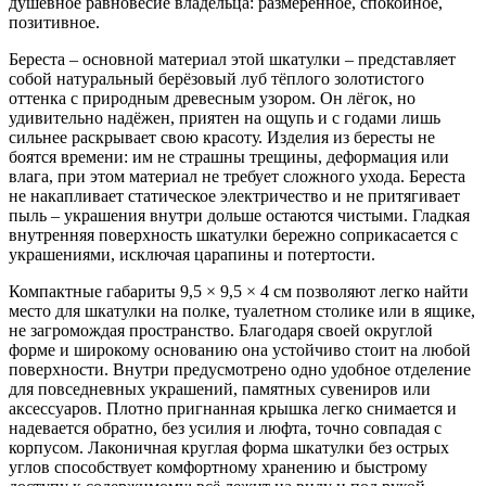
душевное равновесие владельца: размеренное, спокойное,
позитивное.
Береста – основной материал этой шкатулки – представляет
собой натуральный берёзовый луб тёплого золотистого
оттенка с природным древесным узором. Он лёгок, но
удивительно надёжен, приятен на ощупь и с годами лишь
сильнее раскрывает свою красоту. Изделия из бересты не
боятся времени: им не страшны трещины, деформация или
влага, при этом материал не требует сложного ухода. Береста
не накапливает статическое электричество и не притягивает
пыль – украшения внутри дольше остаются чистыми. Гладкая
внутренняя поверхность шкатулки бережно соприкасается с
украшениями, исключая царапины и потертости.
Компактные габариты 9,5 × 9,5 × 4 см позволяют легко найти
место для шкатулки на полке, туалетном столике или в ящике,
не загромождая пространство. Благодаря своей округлой
форме и широкому основанию она устойчиво стоит на любой
поверхности. Внутри предусмотрено одно удобное отделение
для повседневных украшений, памятных сувениров или
аксессуаров. Плотно пригнанная крышка легко снимается и
надевается обратно, без усилия и люфта, точно совпадая с
корпусом. Лаконичная круглая форма шкатулки без острых
углов способствует комфортному хранению и быстрому