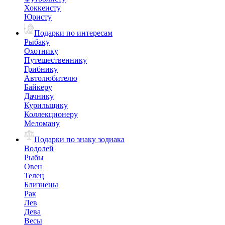
Хоккеисту
Юристу
Подарки по интересам
Рыбаку
Охотнику
Путешественнику
Грибнику
Автолюбителю
Байкеру
Дачнику
Курильщику
Коллекционеру
Меломану
Подарки по знаку зодиака
Водолей
Рыбы
Овен
Телец
Близнецы
Рак
Лев
Дева
Весы