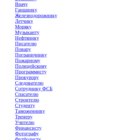
Врачу
Гаишнику
Железнодорожнику
Летчику
Моряку
Музыканту
Нефтянику
Писателю
Повару
Пограничнику
Пожарному
Полицейскому
Программисту
Прокурору
Следователю
Сотруднику ФСБ
Спасателю
Строителю
Студенту
Таможеннику
Тренеру
Учителю
Финансисту
Фотографу
Футболисту