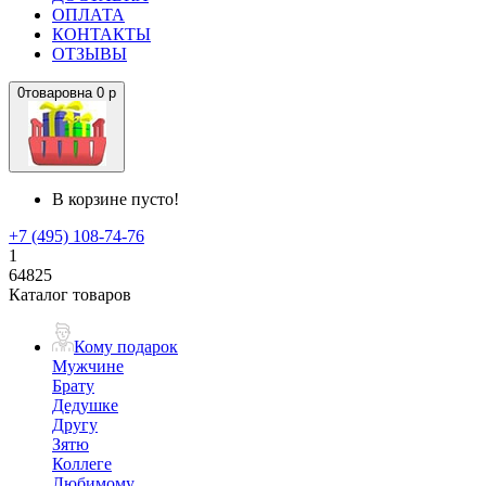
ОПЛАТА
КОНТАКТЫ
ОТЗЫВЫ
0
товаров
на
0 р
В корзине пусто!
+7 (495) 108-74-76
1
64825
Каталог товаров
Кому подарок
Мужчине
Брату
Дедушке
Другу
Зятю
Коллеге
Любимому