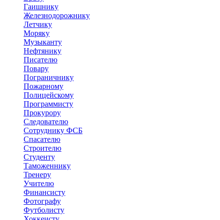
Гаишнику
Железнодорожнику
Летчику
Моряку
Музыканту
Нефтянику
Писателю
Повару
Пограничнику
Пожарному
Полицейскому
Программисту
Прокурору
Следователю
Сотруднику ФСБ
Спасателю
Строителю
Студенту
Таможеннику
Тренеру
Учителю
Финансисту
Фотографу
Футболисту
Хоккеисту