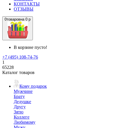
КОНТАКТЫ
ОТЗЫВЫ
0
товаров
на
0 р
В корзине пусто!
+7 (495) 108-74-76
1
65228
Каталог товаров
Кому подарок
Мужчине
Брату
Дедушке
Другу
Зятю
Коллеге
Любимому
Мужу