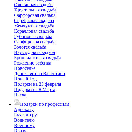
Оловянная свадьба
Хрустальная свадьба
Фарфоровая свадьба
Серебряная свадьба
Жемчужная свадьба
Коралловая свадьба
Рубиновая свадьба
Сапфировая свадьба
Золотая свадьба
Изумрудная свадьба
Бриллиантовая свадьба
Рождение ребенка
Новоселье
День Святого Валентина
Новый Год
Подарки на 23 февраля
Подарки на 8 Марта
Пасха
Подарки по профессиям
Адвокату
Бухгалтеру
Водителю
Военному
Врачу