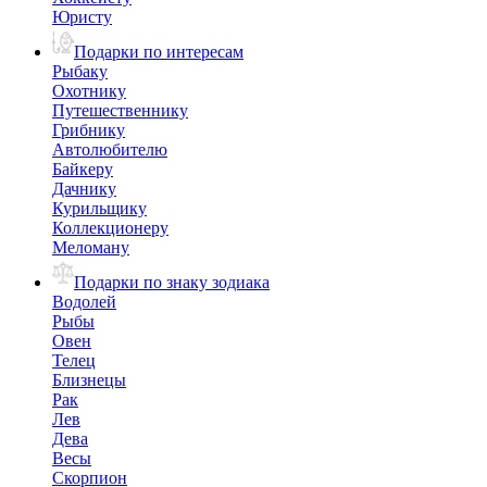
Юристу
Подарки по интересам
Рыбаку
Охотнику
Путешественнику
Грибнику
Автолюбителю
Байкеру
Дачнику
Курильщику
Коллекционеру
Меломану
Подарки по знаку зодиака
Водолей
Рыбы
Овен
Телец
Близнецы
Рак
Лев
Дева
Весы
Скорпион