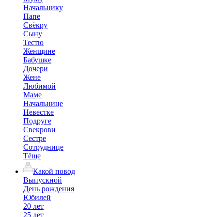
Начальнику
Папе
Свёкру
Сыну
Тестю
Женщине
Бабушке
Дочери
Жене
Любимой
Маме
Начальнице
Невестке
Подруге
Свекрови
Сестре
Сотруднице
Тёще
Какой повод
Выпускной
День рождения
Юбилей
20 лет
25 лет