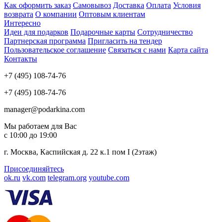
Как оформить заказ
Самовывоз
Доставка
Оплата
Условия
возврата
О компании
Оптовым клиентам
Интересно
Идеи для подарков
Подарочные карты
Сотрудничество
Партнерская программа
Пригласить на тендер
Пользовательское соглашение
Связаться с нами
Карта сайта
Контакты
+7 (495) 108-74-76
+7 (495) 108-74-76
manager@podarkina.com
Мы работаем для Вас
с 10:00 до 19:00
г. Москва, Каспийская д. 22 к.1 пом I (2этаж)
Присоединяйтесь
ok.ru
vk.com
telegram.org
youtube.com