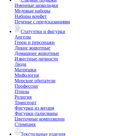
Именные шоколадки
Медовые наборы
Наборы конфет
Печенье с предсказаниями
Статуэтки и фигурки
Ангелы
Герои и персонажи
Дикие животные
Домашние животные
Известные личности
Люди
Матрешки
Мифология
Морские обитатели
Профессии
Птицы
Религия
Транспорт
Фигурки из янтаря
Фигурки-талисманы
Цветочные композиции
Стимпанк
Текстильные изделия