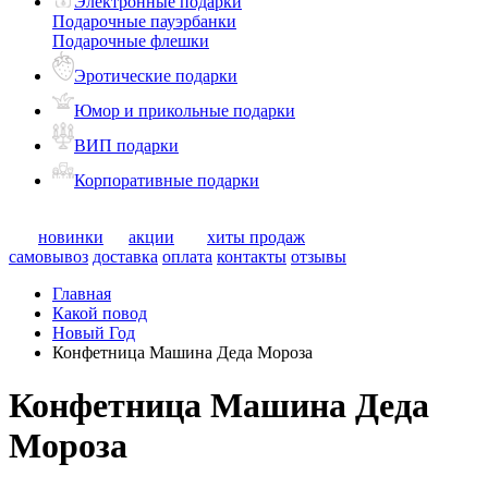
Электронные подарки
Подарочные пауэрбанки
Подарочные флешки
Эротические подарки
Юмор и прикольные подарки
ВИП подарки
Корпоративные подарки
новинки
акции
хиты продаж
самовывоз
доставка
оплата
контакты
отзывы
Главная
Какой повод
Новый Год
Конфетница Машина Деда Мороза
Конфетница Машина Деда
Мороза