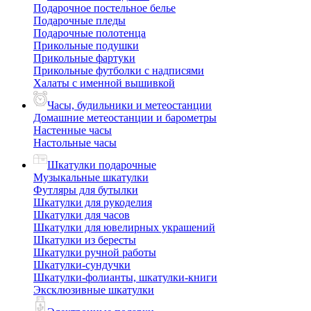
Подарочное постельное белье
Подарочные пледы
Подарочные полотенца
Прикольные подушки
Прикольные фартуки
Прикольные футболки с надписями
Халаты с именной вышивкой
Часы, будильники и метеостанции
Домашние метеостанции и барометры
Настенные часы
Настольные часы
Шкатулки подарочные
Музыкальные шкатулки
Футляры для бутылки
Шкатулки для рукоделия
Шкатулки для часов
Шкатулки для ювелирных украшений
Шкатулки из бересты
Шкатулки ручной работы
Шкатулки-сундучки
Шкатулки-фолианты, шкатулки-книги
Эксклюзивные шкатулки