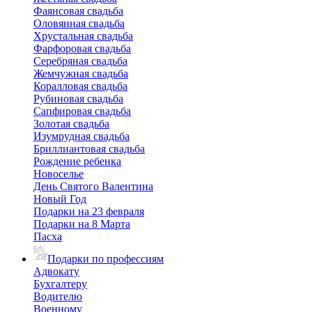
Фаянсовая свадьба
Оловянная свадьба
Хрустальная свадьба
Фарфоровая свадьба
Серебряная свадьба
Жемчужная свадьба
Коралловая свадьба
Рубиновая свадьба
Сапфировая свадьба
Золотая свадьба
Изумрудная свадьба
Бриллиантовая свадьба
Рождение ребенка
Новоселье
День Святого Валентина
Новый Год
Подарки на 23 февраля
Подарки на 8 Марта
Пасха
Подарки по профессиям
Адвокату
Бухгалтеру
Водителю
Военному