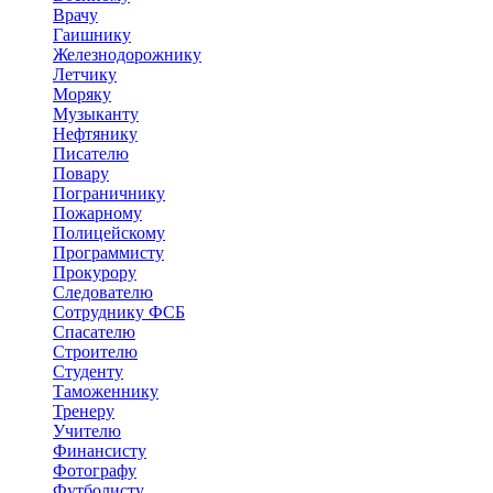
Врачу
Гаишнику
Железнодорожнику
Летчику
Моряку
Музыканту
Нефтянику
Писателю
Повару
Пограничнику
Пожарному
Полицейскому
Программисту
Прокурору
Следователю
Сотруднику ФСБ
Спасателю
Строителю
Студенту
Таможеннику
Тренеру
Учителю
Финансисту
Фотографу
Футболисту