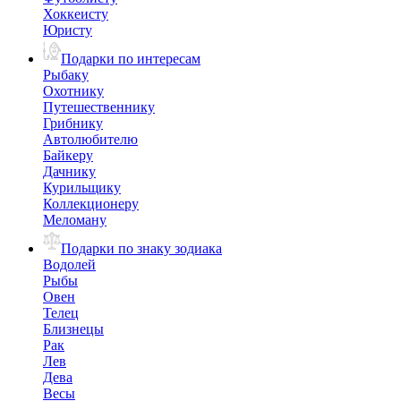
Хоккеисту
Юристу
Подарки по интересам
Рыбаку
Охотнику
Путешественнику
Грибнику
Автолюбителю
Байкеру
Дачнику
Курильщику
Коллекционеру
Меломану
Подарки по знаку зодиака
Водолей
Рыбы
Овен
Телец
Близнецы
Рак
Лев
Дева
Весы