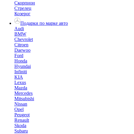
Скорпион
Стрелец
Козерог
Подарки по марке авто
Audi
BMW
Chevrolet
Citroen
Daewoo
Ford
Honda
Hyundai
Infiniti
KIA
Lexus
Mazda
Mercedes
Mitsubishi
Nissan
Opel
Peugeot
Renault
Skoda
Subaru