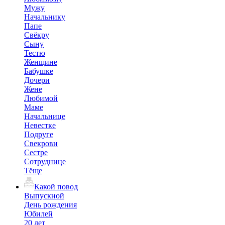
Мужу
Начальнику
Папе
Свёкру
Сыну
Тестю
Женщине
Бабушке
Дочери
Жене
Любимой
Маме
Начальнице
Невестке
Подруге
Свекрови
Сестре
Сотруднице
Тёще
Какой повод
Выпускной
День рождения
Юбилей
20 лет