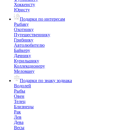
Хоккеисту
Юристу
Подарки по интересам
Рыбаку
Охотнику
Путешественнику
Грибнику
Автолюбителю
Байкеру
Дачнику
Курильщику
Коллекционеру
Меломану
Подарки по знаку зодиака
Водолей
Рыбы
Овен
Телец
Близнецы
Рак
Лев
Дева
Весы