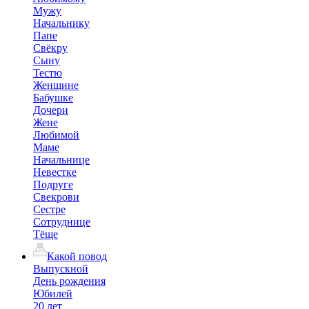
Мужу
Начальнику
Папе
Свёкру
Сыну
Тестю
Женщине
Бабушке
Дочери
Жене
Любимой
Маме
Начальнице
Невестке
Подруге
Свекрови
Сестре
Сотруднице
Тёще
Какой повод
Выпускной
День рождения
Юбилей
20 лет