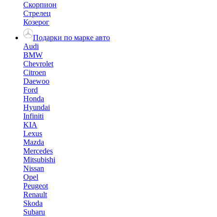
Скорпион
Стрелец
Козерог
Подарки по марке авто
Audi
BMW
Chevrolet
Citroen
Daewoo
Ford
Honda
Hyundai
Infiniti
KIA
Lexus
Mazda
Mercedes
Mitsubishi
Nissan
Opel
Peugeot
Renault
Skoda
Subaru