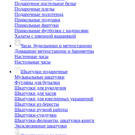
Подарочное постельное белье
Подарочные пледы
Подарочные полотенца
Прикольные подушки
Прикольные фартуки
Прикольные футболки с надписями
Халаты с именной вышивкой
Часы, будильники и метеостанции
Домашние метеостанции и барометры
Настенные часы
Настольные часы
Шкатулки подарочные
Музыкальные шкатулки
Футляры для бутылки
Шкатулки для рукоделия
Шкатулки для часов
Шкатулки для ювелирных украшений
Шкатулки из бересты
Шкатулки ручной работы
Шкатулки-сундучки
Шкатулки-фолианты, шкатулки-книги
Эксклюзивные шкатулки