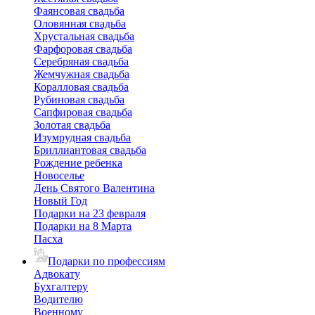
Фаянсовая свадьба
Оловянная свадьба
Хрустальная свадьба
Фарфоровая свадьба
Серебряная свадьба
Жемчужная свадьба
Коралловая свадьба
Рубиновая свадьба
Сапфировая свадьба
Золотая свадьба
Изумрудная свадьба
Бриллиантовая свадьба
Рождение ребенка
Новоселье
День Святого Валентина
Новый Год
Подарки на 23 февраля
Подарки на 8 Марта
Пасха
Подарки по профессиям
Адвокату
Бухгалтеру
Водителю
Военному