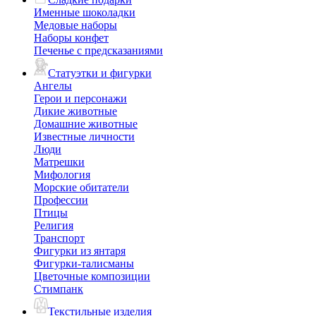
Именные шоколадки
Медовые наборы
Наборы конфет
Печенье с предсказаниями
Статуэтки и фигурки
Ангелы
Герои и персонажи
Дикие животные
Домашние животные
Известные личности
Люди
Матрешки
Мифология
Морские обитатели
Профессии
Птицы
Религия
Транспорт
Фигурки из янтаря
Фигурки-талисманы
Цветочные композиции
Стимпанк
Текстильные изделия