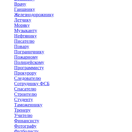
Врачу
Гаишнику
Железнодорожнику
Летчику
Моряку
Музыканту
Нефтянику
Писателю
Повару
Пограничнику
Пожарному
Полицейскому
Программисту
Прокурору
Следователю
Сотруднику ФСБ
Спасателю
Строителю
Студенту
Таможеннику
Тренеру
Учителю
Финансисту
Фотографу
Футболисту