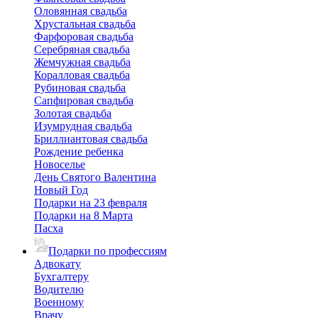
Оловянная свадьба
Хрустальная свадьба
Фарфоровая свадьба
Серебряная свадьба
Жемчужная свадьба
Коралловая свадьба
Рубиновая свадьба
Сапфировая свадьба
Золотая свадьба
Изумрудная свадьба
Бриллиантовая свадьба
Рождение ребенка
Новоселье
День Святого Валентина
Новый Год
Подарки на 23 февраля
Подарки на 8 Марта
Пасха
Подарки по профессиям
Адвокату
Бухгалтеру
Водителю
Военному
Врачу