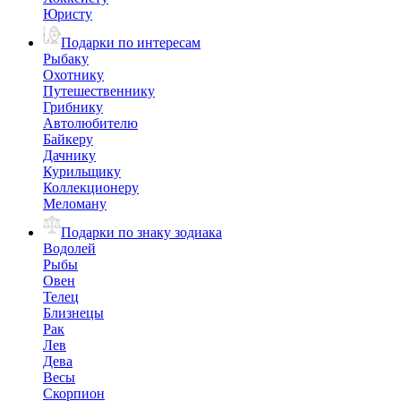
Юристу
Подарки по интересам
Рыбаку
Охотнику
Путешественнику
Грибнику
Автолюбителю
Байкеру
Дачнику
Курильщику
Коллекционеру
Меломану
Подарки по знаку зодиака
Водолей
Рыбы
Овен
Телец
Близнецы
Рак
Лев
Дева
Весы
Скорпион