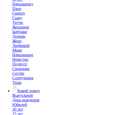
Начальнику
Папе
Свёкру
Сыну
Тестю
Женщине
Бабушке
Дочери
Жене
Любимой
Маме
Начальнице
Невестке
Подруге
Свекрови
Сестре
Сотруднице
Тёще
Какой повод
Выпускной
День рождения
Юбилей
20 лет
25 лет