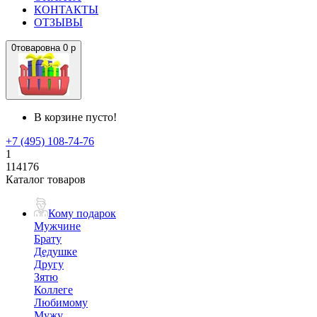
КОНТАКТЫ
ОТЗЫВЫ
0
товаров
на
0 р
В корзине пусто!
+7 (495) 108-74-76
1
114176
Каталог товаров
Кому подарок
Мужчине
Брату
Дедушке
Другу
Зятю
Коллеге
Любимому
Мужу