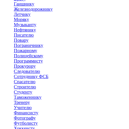
Гаишнику
Железнодорожнику
Летчику
Моряку
Музыканту
Нефтянику
Писателю
Повару
Пограничнику
Пожарному
Полицейскому
Программисту
Прокурору
Следователю
Сотруднику ФСБ
Спасателю
Строителю
Студенту
Таможеннику
Тренеру
Учителю
Финансисту
Фотографу
Футболисту
Хоккеисту