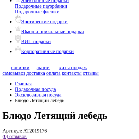
Электронные подарки
Подарочные пауэрбанки
Подарочные флешки
Эротические подарки
Юмор и прикольные подарки
ВИП подарки
Корпоративные подарки
новинки
акции
хиты продаж
самовывоз
доставка
оплата
контакты
отзывы
Главная
Подарочная посуда
Эксклюзивная посуда
Блюдо Летящий лебедь
Блюдо Летящий лебедь
Артикул:
AT2019176
(0)
отзывов