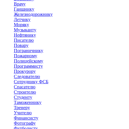
Врачу
Гаишнику
Железнодорожнику
Летчику
Моряку
Музыканту
Нефтянику
Писателю
Повару
Пограничнику
Пожарному
Полицейскому
Программисту
Прокурору
Следователю
Сотруднику ФСБ
Спасателю
Строителю
Студенту
Таможеннику
Тренеру
Учителю
Финансисту
Фотографу
Футболисту