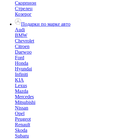
Скорпион
Стрелец
Козерог
Подарки по марке авто
Audi
BMW
Chevrolet
Citroen
Daewoo
Ford
Honda
Hyundai
Infiniti
KIA
Lexus
Mazda
Mercedes
Mitsubishi
Nissan
Opel
Peugeot
Renault
Skoda
Subaru