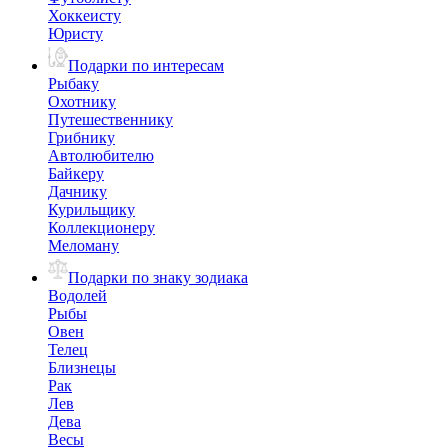
Хоккеисту
Юристу
Подарки по интересам
Рыбаку
Охотнику
Путешественнику
Грибнику
Автолюбителю
Байкеру
Дачнику
Курильщику
Коллекционеру
Меломану
Подарки по знаку зодиака
Водолей
Рыбы
Овен
Телец
Близнецы
Рак
Лев
Дева
Весы