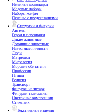
Именные шоколадки
Медовые наборы
Наборы конфет
Печенье с предсказаниями
Статуэтки и фигурки
Ангелы
Герои и персонажи
Дикие животные
Домашние животные
Известные личности
Люди
Матрешки
Мифология
Морские обитатели
Профессии
Птицы
Религия
Транспорт
Фигурки из янтаря
Фигурки-талисманы
Цветочные композиции
Стимпанк
Текстильные изделия