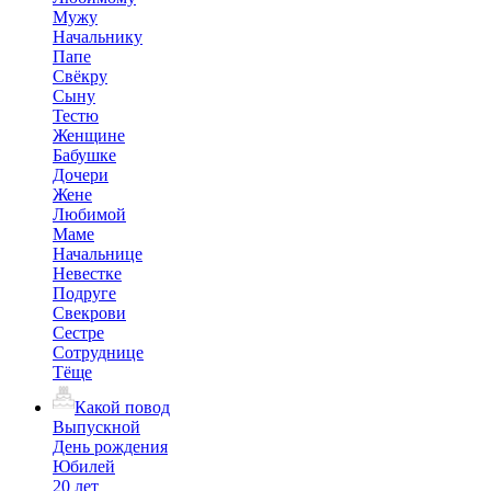
Мужу
Начальнику
Папе
Свёкру
Сыну
Тестю
Женщине
Бабушке
Дочери
Жене
Любимой
Маме
Начальнице
Невестке
Подруге
Свекрови
Сестре
Сотруднице
Тёще
Какой повод
Выпускной
День рождения
Юбилей
20 лет