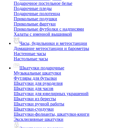
Подарочное постельное белье
Подарочные пледы
Подарочные полотенца
Прикольные подушки
Прикольные фартуки
Прикольные футболки с надписями
Халаты с именной вышивкой
Часы, будильники и метеостанции
Домашние метеостанции и барометры
Настенные часы
Настольные часы
Шкатулки подарочные
Музыкальные шкатулки
Футляры для бутылки
Шкатулки для рукоделия
Шкатулки для часов
Шкатулки для ювелирных украшений
Шкатулки из бересты
Шкатулки ручной работы
Шкатулки-сундучки
Шкатулки-фолианты, шкатулки-книги
Эксклюзивные шкатулки