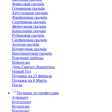
Фаянсовая свадьба
Оловянная свадьба
Хрустальная свадьба
Фарфоровая свадьба
Серебряная свадьба
Жемчужная свадьба
Коралловая свадьба
Рубиновая свадьба
Сапфировая свадьба
Золотая свадьба
Изумрудная свадьба
Бриллиантовая свадьба
Рождение ребенка
Новоселье
День Святого Валентина
Новый Год
Подарки на 23 февраля
Подарки на 8 Марта
Пасха
Подарки по профессиям
Адвокату
Бухгалтеру
Водителю
Военному