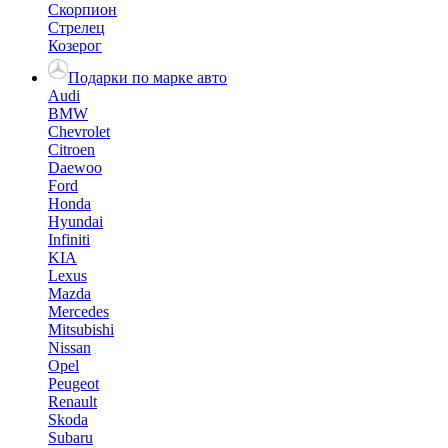
Скорпион
Стрелец
Козерог
Подарки по марке авто
Audi
BMW
Chevrolet
Citroen
Daewoo
Ford
Honda
Hyundai
Infiniti
KIA
Lexus
Mazda
Mercedes
Mitsubishi
Nissan
Opel
Peugeot
Renault
Skoda
Subaru