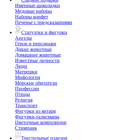
Именные шоколадки
Медовые наборы
Наборы конфет
Печенье с предсказаниями
Статуэтки и фигурки
Ангелы
Герои и персонажи
Дикие животные
Домашние животные
Известные личности
Люди
Матрешки
Мифология
Морские обитатели
Профессии
Птицы
Религия
Транспорт
Фигурки из янтаря
Фигурки-талисманы
Цветочные композиции
Стимпанк
Текстильные изделия