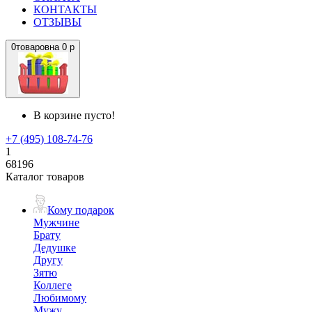
КОНТАКТЫ
ОТЗЫВЫ
0
товаров
на
0 р
В корзине пусто!
+7 (495) 108-74-76
1
68196
Каталог товаров
Кому подарок
Мужчине
Брату
Дедушке
Другу
Зятю
Коллеге
Любимому
Мужу