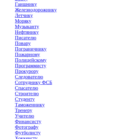
Гаишнику
Железнодорожнику
Летчику
Моряку
Музыканту
Нефтянику
Писателю
Повару
Пограничнику
Пожарному
Полицейскому
Программисту
Прокурору
Следователю
Сотруднику ФСБ
Спасателю
Строителю
Студенту
Таможеннику
Тренеру
Учителю
Финансисту
Фотографу
Футболисту
Хоккеисту