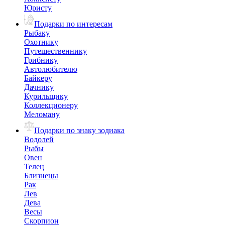
Юристу
Подарки по интересам
Рыбаку
Охотнику
Путешественнику
Грибнику
Автолюбителю
Байкеру
Дачнику
Курильщику
Коллекционеру
Меломану
Подарки по знаку зодиака
Водолей
Рыбы
Овен
Телец
Близнецы
Рак
Лев
Дева
Весы
Скорпион