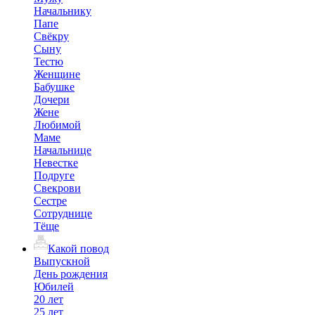
Начальнику
Папе
Свёкру
Сыну
Тестю
Женщине
Бабушке
Дочери
Жене
Любимой
Маме
Начальнице
Невестке
Подруге
Свекрови
Сестре
Сотруднице
Тёще
Какой повод
Выпускной
День рождения
Юбилей
20 лет
25 лет