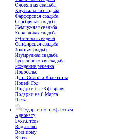
Оловянная свадьба
Хрустальная свадьба
Фарфоровая свадьба
Серебряная свадьба
Жемчужная свадьба
Коралловая свадьба
Рубиновая свадьба
Сапфировая свадьба
Золотая свадьба
Изумрудная свадьба
Бриллиантовая свадьба
Рождение ребенка
Новоселье
День Святого Валентина
Новый Год
Подарки на 23 февраля
Подарки на 8 Марта
Пасха
Подарки по профессиям
Адвокату
Бухгалтеру
Водителю
Военному
Врачу