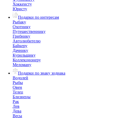
Хоккеисту
Юристу
Подарки по интересам
Рыбаку
Охотнику
Путешественнику
Грибнику
Автолюбителю
Байкеру
Дачнику
Курильщику
Коллекционеру
Меломану
Подарки по знаку зодиака
Водолей
Рыбы
Овен
Телец
Близнецы
Рак
Лев
Дева
Весы