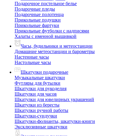
Подарочное постельное белье
Подарочные пледы
Подарочные полотенца
Прикольные подушки
Прикольные фартуки
Прикольные футболки с надписями
Халаты с именной вышивкой
Часы, будильники и метеостанции
Домашние метеостанции и барометры
Настенные часы
Настольные часы
Шкатулки подарочные
Музыкальные шкатулки
Футляры для бутылки
Шкатулки для рукоделия
Шкатулки для часов
Шкатулки для ювелирных украшений
Шкатулки из бересты
Шкатулки ручной работы
Шкатулки-сундучки
Шкатулки-фолианты, шкатулки-книги
Эксклюзивные шкатулки