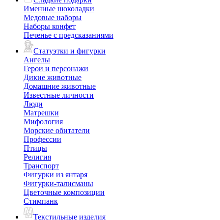
Именные шоколадки
Медовые наборы
Наборы конфет
Печенье с предсказаниями
Статуэтки и фигурки
Ангелы
Герои и персонажи
Дикие животные
Домашние животные
Известные личности
Люди
Матрешки
Мифология
Морские обитатели
Профессии
Птицы
Религия
Транспорт
Фигурки из янтаря
Фигурки-талисманы
Цветочные композиции
Стимпанк
Текстильные изделия