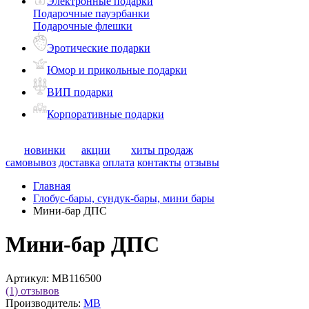
Электронные подарки
Подарочные пауэрбанки
Подарочные флешки
Эротические подарки
Юмор и прикольные подарки
ВИП подарки
Корпоративные подарки
новинки
акции
хиты продаж
самовывоз
доставка
оплата
контакты
отзывы
Главная
Глобус-бары, сундук-бары, мини бары
Мини-бар ДПС
Мини-бар ДПС
Артикул:
MB116500
(1)
отзывов
Производитель:
MB