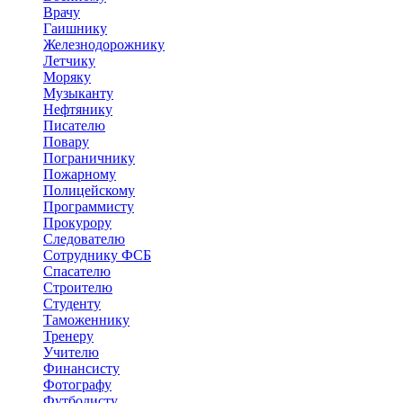
Врачу
Гаишнику
Железнодорожнику
Летчику
Моряку
Музыканту
Нефтянику
Писателю
Повару
Пограничнику
Пожарному
Полицейскому
Программисту
Прокурору
Следователю
Сотруднику ФСБ
Спасателю
Строителю
Студенту
Таможеннику
Тренеру
Учителю
Финансисту
Фотографу
Футболисту