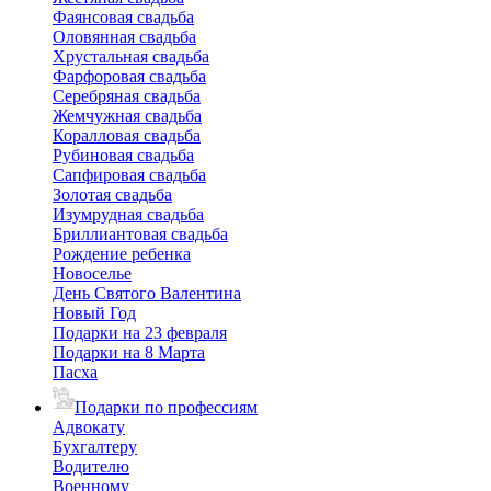
Фаянсовая свадьба
Оловянная свадьба
Хрустальная свадьба
Фарфоровая свадьба
Серебряная свадьба
Жемчужная свадьба
Коралловая свадьба
Рубиновая свадьба
Сапфировая свадьба
Золотая свадьба
Изумрудная свадьба
Бриллиантовая свадьба
Рождение ребенка
Новоселье
День Святого Валентина
Новый Год
Подарки на 23 февраля
Подарки на 8 Марта
Пасха
Подарки по профессиям
Адвокату
Бухгалтеру
Водителю
Военному