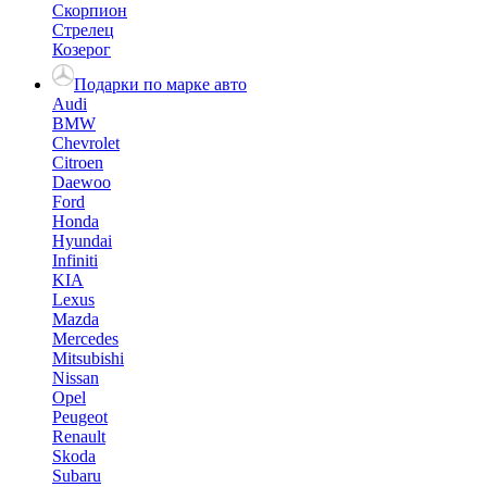
Скорпион
Стрелец
Козерог
Подарки по марке авто
Audi
BMW
Chevrolet
Citroen
Daewoo
Ford
Honda
Hyundai
Infiniti
KIA
Lexus
Mazda
Mercedes
Mitsubishi
Nissan
Opel
Peugeot
Renault
Skoda
Subaru