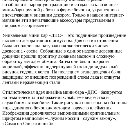
возобновить народную традицию и создал эксклюзивные
мини-бары ручной работы в форме бочонка, украшенного
впечатляющим внешним декором. Только в нашем интернет-
магазине эти впечатляющие аксессуары представлены в
широком ассортименте.
Уникальный мини-бар «ДПС» – это подлинное произведение
высокого декоративного искусства. Для его изготовления
была использована натуральная экологически чистая
древесина - сосна. Собранные в единое изделие деревянные
дощечки прошли пропитку льняным маслом и сложную
обработку методом обжига. Затем они были покрыты
морилкой, эффектно подчеркнувшей их индивидуальный
рисунок годовых колец. На последнем этапе дощечки были
защищены от внешних повреждений слоем лака и стянуты
лентами нержавеющей стали.
Стилистическая идея дизайна мини-бара «ДПС» базируется
на тематических изображениях: эмблеме ведомства и
служебном автомобиле. Такие рисунки нанесены на оба торца
«праздничного бочонка» методом горячего клеймения.
Изображения дополняются выполненными оригинальным
шрифтом надписями «Служим России - служим закону»,
«Самогон Оперативный».