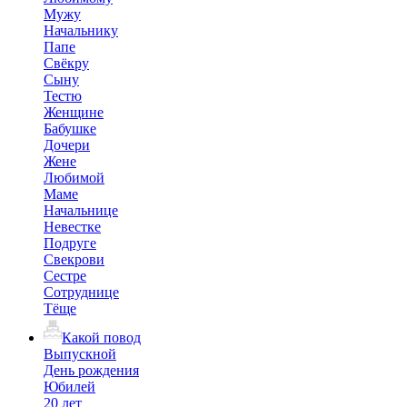
Мужу
Начальнику
Папе
Свёкру
Сыну
Тестю
Женщине
Бабушке
Дочери
Жене
Любимой
Маме
Начальнице
Невестке
Подруге
Свекрови
Сестре
Сотруднице
Тёще
Какой повод
Выпускной
День рождения
Юбилей
20 лет