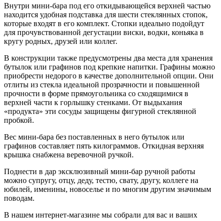
Внутри мини-бара под его откидывающейся верхней частью
находится удобная подставка для шести стеклянных стопок,
которые входят в его комплект. Стопки идеально подойдут
для прочувствованной дегустации виски, водки, коньяка в
кругу родных, друзей или коллег.
В конструкции также предусмотрены два места для хранения
бутылок или графинов под крепкие напитки. Графины можно
приобрести недорого в качестве дополнительной опции. Они
отлиты из стекла идеальной прозрачности и повышенной
прочности в форме прямоугольника со сходящимися в
верхней части к горлышку стенками. От выдыхания
«продукта» эти сосуды защищены фигурной стеклянной
пробкой.
Вес мини-бара без поставленных в него бутылок или
графинов составляет пять килограммов. Откидная верхняя
крышка снабжена веревочной ручкой.
Поднести в дар эксклюзивный мини-бар ручной работы
можно супругу, отцу, деду, тестю, свату, другу, коллеге на
юбилей, именины, новоселье и по многим другим значимым
поводам.
В нашем интернет-магазине мы собрали для вас и ваших