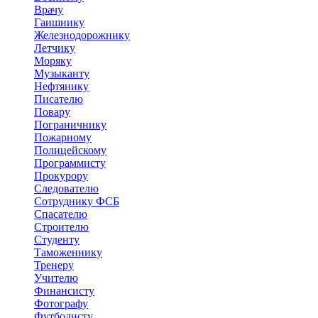
Врачу
Гаишнику
Железнодорожнику
Летчику
Моряку
Музыканту
Нефтянику
Писателю
Повару
Пограничнику
Пожарному
Полицейскому
Программисту
Прокурору
Следователю
Сотруднику ФСБ
Спасателю
Строителю
Студенту
Таможеннику
Тренеру
Учителю
Финансисту
Фотографу
Футболисту