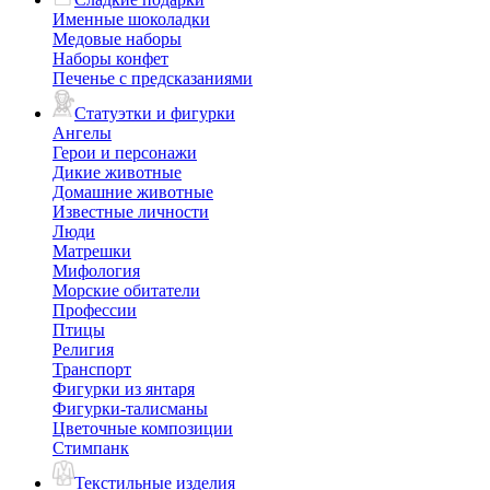
Именные шоколадки
Медовые наборы
Наборы конфет
Печенье с предсказаниями
Статуэтки и фигурки
Ангелы
Герои и персонажи
Дикие животные
Домашние животные
Известные личности
Люди
Матрешки
Мифология
Морские обитатели
Профессии
Птицы
Религия
Транспорт
Фигурки из янтаря
Фигурки-талисманы
Цветочные композиции
Стимпанк
Текстильные изделия