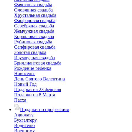
Фаянсовая свадьба
Оловянная свадьба
Хрустальная свадьба
Фарфоровая свадьба
Серебряная свадьба
Жемчужная свадьба
Коралловая свадьба
Рубиновая свадьба
Сапфировая свадьба
Золотая свадьба
Изумрудная свадьба
Бриллиантовая свадьба
Рождение ребенка
Новоселье
День Святого Валентина
Новый Год
Подарки на 23 февраля
Подарки на 8 Марта
Пасха
Подарки по профессиям
Адвокату
Бухгалтеру
Водителю
Военному