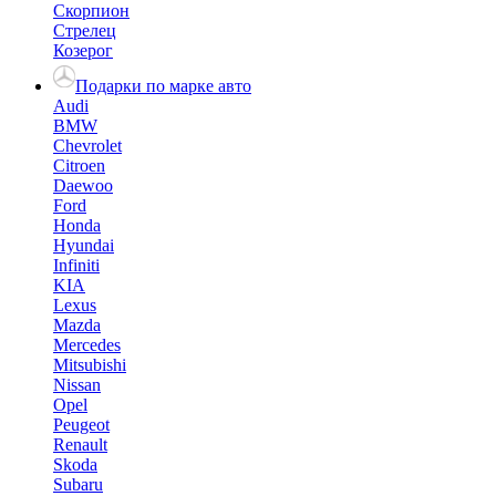
Скорпион
Стрелец
Козерог
Подарки по марке авто
Audi
BMW
Chevrolet
Citroen
Daewoo
Ford
Honda
Hyundai
Infiniti
KIA
Lexus
Mazda
Mercedes
Mitsubishi
Nissan
Opel
Peugeot
Renault
Skoda
Subaru