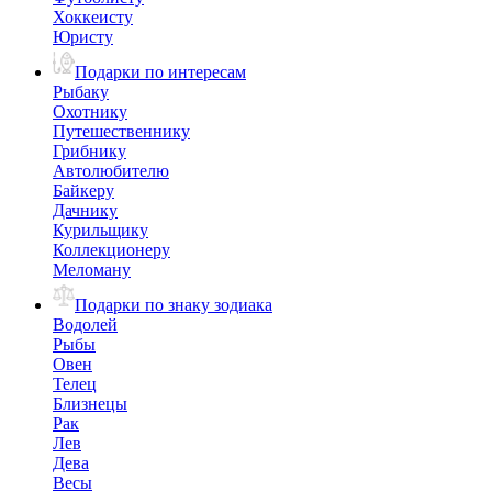
Хоккеисту
Юристу
Подарки по интересам
Рыбаку
Охотнику
Путешественнику
Грибнику
Автолюбителю
Байкеру
Дачнику
Курильщику
Коллекционеру
Меломану
Подарки по знаку зодиака
Водолей
Рыбы
Овен
Телец
Близнецы
Рак
Лев
Дева
Весы