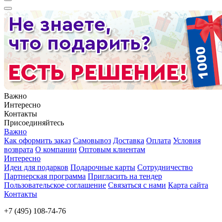
Важно
Интересно
Контакты
Присоединяйтесь
Важно
Как оформить заказ
Самовывоз
Доставка
Оплата
Условия
возврата
О компании
Оптовым клиентам
Интересно
Идеи для подарков
Подарочные карты
Сотрудничество
Партнерская программа
Пригласить на тендер
Пользовательское соглашение
Связаться с нами
Карта сайта
Контакты
+7 (495) 108-74-76