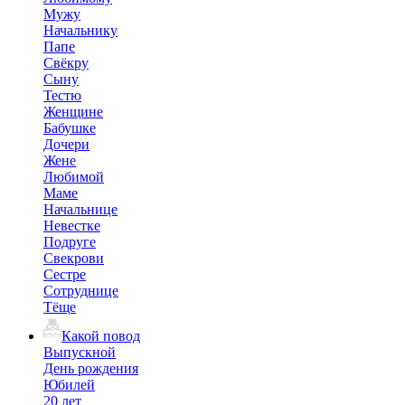
Мужу
Начальнику
Папе
Свёкру
Сыну
Тестю
Женщине
Бабушке
Дочери
Жене
Любимой
Маме
Начальнице
Невестке
Подруге
Свекрови
Сестре
Сотруднице
Тёще
Какой повод
Выпускной
День рождения
Юбилей
20 лет