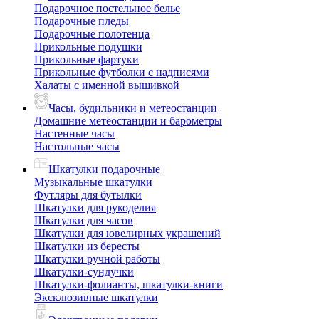
Подарочное постельное белье
Подарочные пледы
Подарочные полотенца
Прикольные подушки
Прикольные фартуки
Прикольные футболки с надписями
Халаты с именной вышивкой
Часы, будильники и метеостанции
Домашние метеостанции и барометры
Настенные часы
Настольные часы
Шкатулки подарочные
Музыкальные шкатулки
Футляры для бутылки
Шкатулки для рукоделия
Шкатулки для часов
Шкатулки для ювелирных украшений
Шкатулки из бересты
Шкатулки ручной работы
Шкатулки-сундучки
Шкатулки-фолианты, шкатулки-книги
Эксклюзивные шкатулки