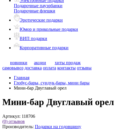
Электронные подарки
Подарочные пауэрбанки
Подарочные флешки
Эротические подарки
Юмор и прикольные подарки
ВИП подарки
Корпоративные подарки
новинки
акции
хиты продаж
самовывоз
доставка
оплата
контакты
отзывы
Главная
Глобус-бары, сундук-бары, мини бары
Мини-бар Двуглавый орел
Мини-бар Двуглавый орел
Артикул:
118706
(0)
отзывов
Производитель:
Подарки на годовщину