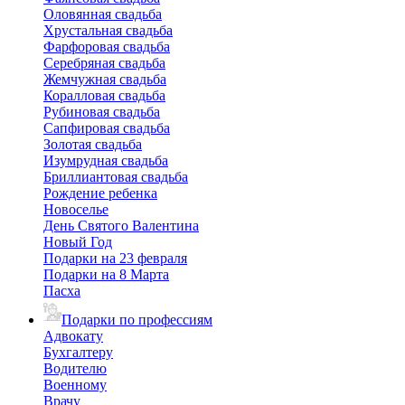
Оловянная свадьба
Хрустальная свадьба
Фарфоровая свадьба
Серебряная свадьба
Жемчужная свадьба
Коралловая свадьба
Рубиновая свадьба
Сапфировая свадьба
Золотая свадьба
Изумрудная свадьба
Бриллиантовая свадьба
Рождение ребенка
Новоселье
День Святого Валентина
Новый Год
Подарки на 23 февраля
Подарки на 8 Марта
Пасха
Подарки по профессиям
Адвокату
Бухгалтеру
Водителю
Военному
Врачу