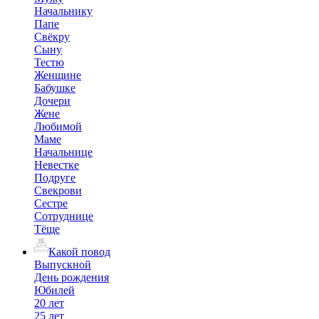
Начальнику
Папе
Свёкру
Сыну
Тестю
Женщине
Бабушке
Дочери
Жене
Любимой
Маме
Начальнице
Невестке
Подруге
Свекрови
Сестре
Сотруднице
Тёще
Какой повод
Выпускной
День рождения
Юбилей
20 лет
25 лет