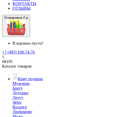
КОНТАКТЫ
ОТЗЫВЫ
0
товаров
на
0 р
В корзине пусто!
+7 (495) 108-74-76
1
68195
Каталог товаров
Кому подарок
Мужчине
Брату
Дедушке
Другу
Зятю
Коллеге
Любимому
Мужу