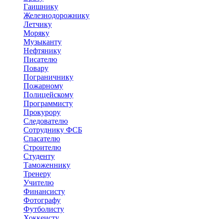
Гаишнику
Железнодорожнику
Летчику
Моряку
Музыканту
Нефтянику
Писателю
Повару
Пограничнику
Пожарному
Полицейскому
Программисту
Прокурору
Следователю
Сотруднику ФСБ
Спасателю
Строителю
Студенту
Таможеннику
Тренеру
Учителю
Финансисту
Фотографу
Футболисту
Хоккеисту