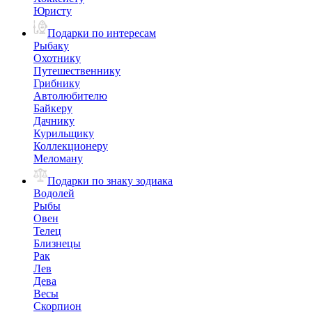
Юристу
Подарки по интересам
Рыбаку
Охотнику
Путешественнику
Грибнику
Автолюбителю
Байкеру
Дачнику
Курильщику
Коллекционеру
Меломану
Подарки по знаку зодиака
Водолей
Рыбы
Овен
Телец
Близнецы
Рак
Лев
Дева
Весы
Скорпион