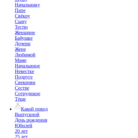
Начальнику
Папе
Свёкру
Сыну
Тестю
Женщине
Бабушке
Дочери
Жене
Любимой
Маме
Начальнице
Невестке
Подруге
Свекрови
Сестре
Сотруднице
Тёще
Какой повод
Выпускной
День рождения
Юбилей
20 лет
25 лет