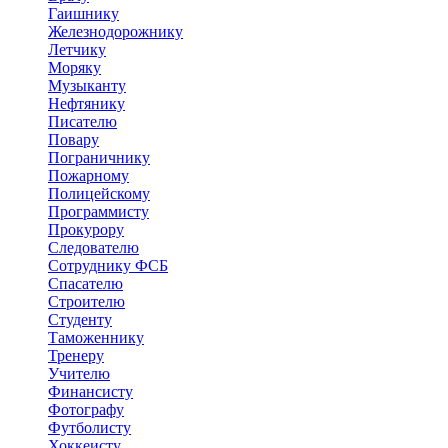
Гаишнику
Железнодорожнику
Летчику
Моряку
Музыканту
Нефтянику
Писателю
Повару
Пограничнику
Пожарному
Полицейскому
Программисту
Прокурору
Следователю
Сотруднику ФСБ
Спасателю
Строителю
Студенту
Таможеннику
Тренеру
Учителю
Финансисту
Фотографу
Футболисту
Хоккеисту