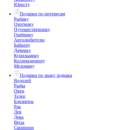
Юристу
Подарки по интересам
Рыбаку
Охотнику
Путешественнику
Грибнику
Автолюбителю
Байкеру
Дачнику
Курильщику
Коллекционеру
Меломану
Подарки по знаку зодиака
Водолей
Рыбы
Овен
Телец
Близнецы
Рак
Лев
Дева
Весы
Скорпион