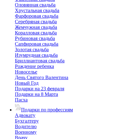
Оловянная свадьба
Хрустальная свадьба
Фарфоровая свадьба
Серебряная свадьба
Жемчужная свадьба
Коралловая свадьба
Рубиновая свадьба
Сапфировая свадьба
Золотая свадьба
Изумрудная свадьба
Бриллиантовая свадьба
Рождение ребенка
Новоселье
День Святого Валентина
Новый Год
Подарки на 23 февраля
Подарки на 8 Марта
Пасха
Подарки по профессиям
Адвокату
Бухгалтеру
Водителю
Военному
Врачу