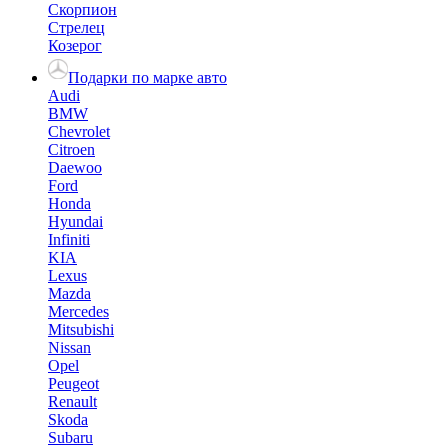
Скорпион
Стрелец
Козерог
Подарки по марке авто
Audi
BMW
Chevrolet
Citroen
Daewoo
Ford
Honda
Hyundai
Infiniti
KIA
Lexus
Mazda
Mercedes
Mitsubishi
Nissan
Opel
Peugeot
Renault
Skoda
Subaru