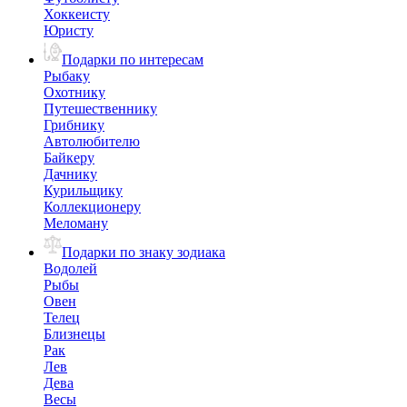
Хоккеисту
Юристу
Подарки по интересам
Рыбаку
Охотнику
Путешественнику
Грибнику
Автолюбителю
Байкеру
Дачнику
Курильщику
Коллекционеру
Меломану
Подарки по знаку зодиака
Водолей
Рыбы
Овен
Телец
Близнецы
Рак
Лев
Дева
Весы