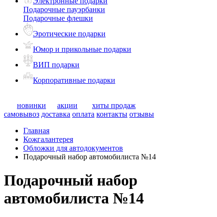
Электронные подарки
Подарочные пауэрбанки
Подарочные флешки
Эротические подарки
Юмор и прикольные подарки
ВИП подарки
Корпоративные подарки
новинки
акции
хиты продаж
самовывоз
доставка
оплата
контакты
отзывы
Главная
Кожгалантерея
Обложки для автодокументов
Подарочный набор автомобилиста №14
Подарочный набор
автомобилиста №14