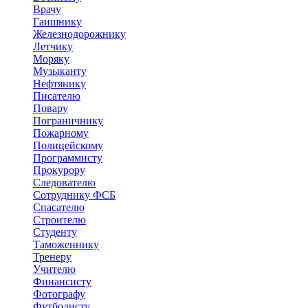
Врачу
Гаишнику
Железнодорожнику
Летчику
Моряку
Музыканту
Нефтянику
Писателю
Повару
Пограничнику
Пожарному
Полицейскому
Программисту
Прокурору
Следователю
Сотруднику ФСБ
Спасателю
Строителю
Студенту
Таможеннику
Тренеру
Учителю
Финансисту
Фотографу
Футболисту