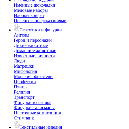
Именные шоколадки
Медовые наборы
Наборы конфет
Печенье с предсказаниями
Статуэтки и фигурки
Ангелы
Герои и персонажи
Дикие животные
Домашние животные
Известные личности
Люди
Матрешки
Мифология
Морские обитатели
Профессии
Птицы
Религия
Транспорт
Фигурки из янтаря
Фигурки-талисманы
Цветочные композиции
Стимпанк
Текстильные изделия