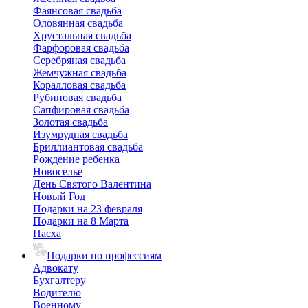
Фаянсовая свадьба
Оловянная свадьба
Хрустальная свадьба
Фарфоровая свадьба
Серебряная свадьба
Жемчужная свадьба
Коралловая свадьба
Рубиновая свадьба
Сапфировая свадьба
Золотая свадьба
Изумрудная свадьба
Бриллиантовая свадьба
Рождение ребенка
Новоселье
День Святого Валентина
Новый Год
Подарки на 23 февраля
Подарки на 8 Марта
Пасха
Подарки по профессиям
Адвокату
Бухгалтеру
Водителю
Военному