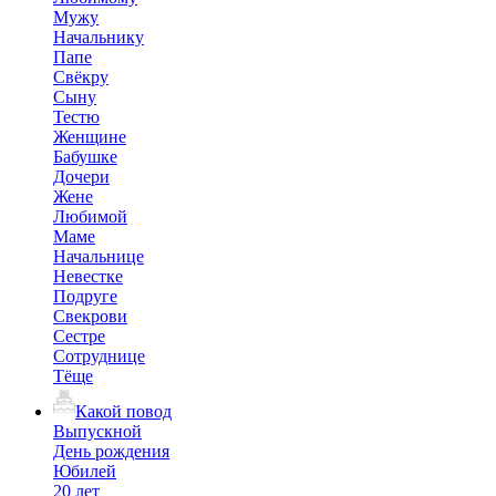
Мужу
Начальнику
Папе
Свёкру
Сыну
Тестю
Женщине
Бабушке
Дочери
Жене
Любимой
Маме
Начальнице
Невестке
Подруге
Свекрови
Сестре
Сотруднице
Тёще
Какой повод
Выпускной
День рождения
Юбилей
20 лет