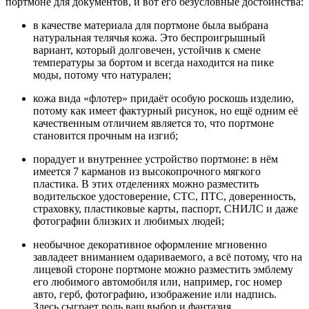
портмоне для документов, и вот его безусловные достоинства:
в качестве материала для портмоне была выбрана
натуральная телячья кожа. Это беспроигрышный
вариант, который долговечен, устойчив к смене
температуры за бортом и всегда находится на пике
моды, потому что натурален;
кожа вида «флотер» придаёт особую роскошь изделию,
потому как имеет фактурный рисунок, но ещё одним её
качественным отличием является то, что портмоне
становится прочным на изгиб;
порадует и внутреннее устройство портмоне: в нём
имеется 7 карманов из высокопрочного мягкого
пластика. В этих отделениях можно разместить
водительское удостоверение, СТС, ПТС, доверенность,
страховку, пластиковые карты, паспорт, СНИЛС и даже
фотографии близких и любимых людей;
необычное декоративное оформление мгновенно
завладеет вниманием одариваемого, а всё потому, что на
лицевой стороне портмоне можно разместить эмблему
его любимого автомобиля или, например, гос номер
авто, герб, фотографию, изображение или надпись.
Здесь сыграет роль ваш выбор и фантазия.