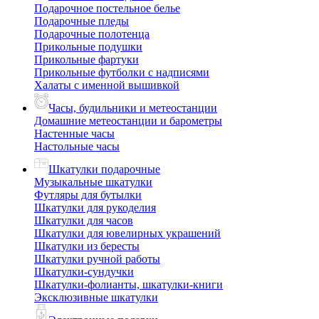
Подарочное постельное белье
Подарочные пледы
Подарочные полотенца
Прикольные подушки
Прикольные фартуки
Прикольные футболки с надписями
Халаты с именной вышивкой
Часы, будильники и метеостанции
Домашние метеостанции и барометры
Настенные часы
Настольные часы
Шкатулки подарочные
Музыкальные шкатулки
Футляры для бутылки
Шкатулки для рукоделия
Шкатулки для часов
Шкатулки для ювелирных украшений
Шкатулки из бересты
Шкатулки ручной работы
Шкатулки-сундучки
Шкатулки-фолианты, шкатулки-книги
Эксклюзивные шкатулки