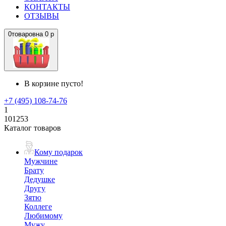
КОНТАКТЫ
ОТЗЫВЫ
0
товаров
на
0 р
В корзине пусто!
+7 (495) 108-74-76
1
101253
Каталог товаров
Кому подарок
Мужчине
Брату
Дедушке
Другу
Зятю
Коллеге
Любимому
Мужу