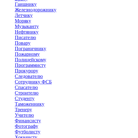
Гаишнику
Железнодорожнику
Летчику
Моряку
Музыканту
Нефтянику
Писателю
Повару
Пограничнику
Пожарному
Полицейскому
Программисту
Прокурору
Следователю
Сотруднику ФСБ
Спасателю
Строителю
Студенту
Таможеннику
Тренеру
Учителю
Финансисту
Фотографу
Футболисту
Хоккеисту