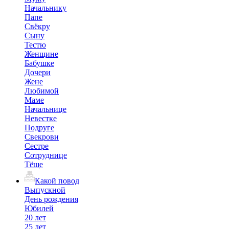
Начальнику
Папе
Свёкру
Сыну
Тестю
Женщине
Бабушке
Дочери
Жене
Любимой
Маме
Начальнице
Невестке
Подруге
Свекрови
Сестре
Сотруднице
Тёще
Какой повод
Выпускной
День рождения
Юбилей
20 лет
25 лет