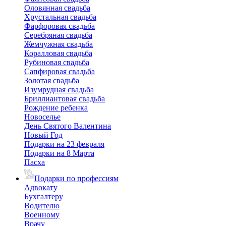
Оловянная свадьба
Хрустальная свадьба
Фарфоровая свадьба
Серебряная свадьба
Жемчужная свадьба
Коралловая свадьба
Рубиновая свадьба
Сапфировая свадьба
Золотая свадьба
Изумрудная свадьба
Бриллиантовая свадьба
Рождение ребенка
Новоселье
День Святого Валентина
Новый Год
Подарки на 23 февраля
Подарки на 8 Марта
Пасха
Подарки по профессиям
Адвокату
Бухгалтеру
Водителю
Военному
Врачу