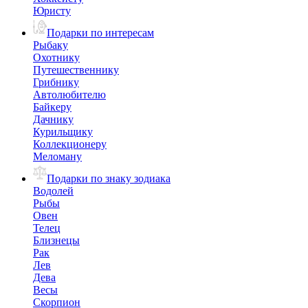
Юристу
Подарки по интересам
Рыбаку
Охотнику
Путешественнику
Грибнику
Автолюбителю
Байкеру
Дачнику
Курильщику
Коллекционеру
Меломану
Подарки по знаку зодиака
Водолей
Рыбы
Овен
Телец
Близнецы
Рак
Лев
Дева
Весы
Скорпион