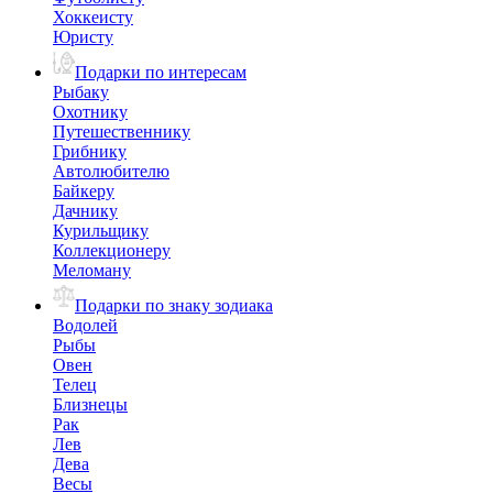
Хоккеисту
Юристу
Подарки по интересам
Рыбаку
Охотнику
Путешественнику
Грибнику
Автолюбителю
Байкеру
Дачнику
Курильщику
Коллекционеру
Меломану
Подарки по знаку зодиака
Водолей
Рыбы
Овен
Телец
Близнецы
Рак
Лев
Дева
Весы