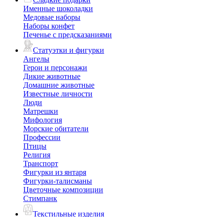
Именные шоколадки
Медовые наборы
Наборы конфет
Печенье с предсказаниями
Статуэтки и фигурки
Ангелы
Герои и персонажи
Дикие животные
Домашние животные
Известные личности
Люди
Матрешки
Мифология
Морские обитатели
Профессии
Птицы
Религия
Транспорт
Фигурки из янтаря
Фигурки-талисманы
Цветочные композиции
Стимпанк
Текстильные изделия