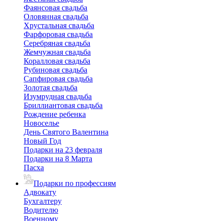
Фаянсовая свадьба
Оловянная свадьба
Хрустальная свадьба
Фарфоровая свадьба
Серебряная свадьба
Жемчужная свадьба
Коралловая свадьба
Рубиновая свадьба
Сапфировая свадьба
Золотая свадьба
Изумрудная свадьба
Бриллиантовая свадьба
Рождение ребенка
Новоселье
День Святого Валентина
Новый Год
Подарки на 23 февраля
Подарки на 8 Марта
Пасха
Подарки по профессиям
Адвокату
Бухгалтеру
Водителю
Военному