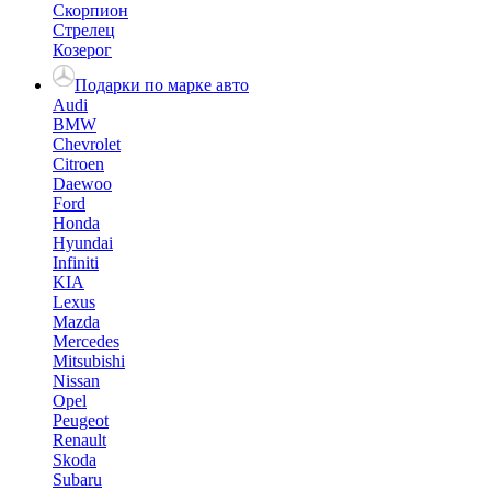
Скорпион
Стрелец
Козерог
Подарки по марке авто
Audi
BMW
Chevrolet
Citroen
Daewoo
Ford
Honda
Hyundai
Infiniti
KIA
Lexus
Mazda
Mercedes
Mitsubishi
Nissan
Opel
Peugeot
Renault
Skoda
Subaru