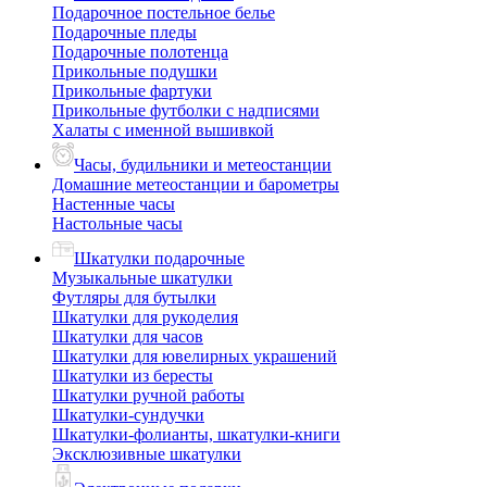
Подарочное постельное белье
Подарочные пледы
Подарочные полотенца
Прикольные подушки
Прикольные фартуки
Прикольные футболки с надписями
Халаты с именной вышивкой
Часы, будильники и метеостанции
Домашние метеостанции и барометры
Настенные часы
Настольные часы
Шкатулки подарочные
Музыкальные шкатулки
Футляры для бутылки
Шкатулки для рукоделия
Шкатулки для часов
Шкатулки для ювелирных украшений
Шкатулки из бересты
Шкатулки ручной работы
Шкатулки-сундучки
Шкатулки-фолианты, шкатулки-книги
Эксклюзивные шкатулки