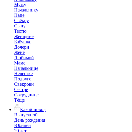
Мужу
Начальнику
Папе
Свёкру
Сыну
Тестю
Женщине
Бабушке
Дочери
Жене
Любимой
Маме
Начальнице
Невестке
Подруге
Свекрови
Сестре
Сотруднице
Тёще
Какой повод
Выпускной
День рождения
Юбилей
20 лет