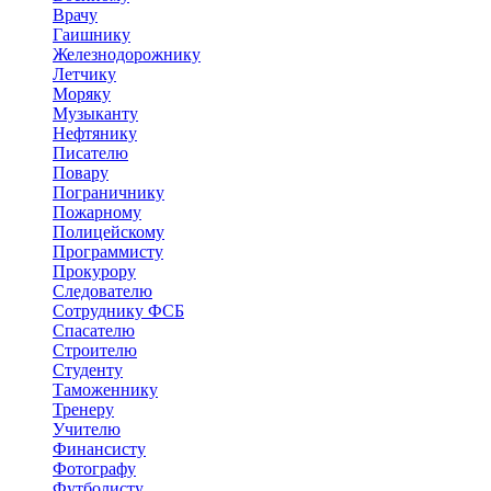
Врачу
Гаишнику
Железнодорожнику
Летчику
Моряку
Музыканту
Нефтянику
Писателю
Повару
Пограничнику
Пожарному
Полицейскому
Программисту
Прокурору
Следователю
Сотруднику ФСБ
Спасателю
Строителю
Студенту
Таможеннику
Тренеру
Учителю
Финансисту
Фотографу
Футболисту