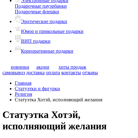
Электронные подарки
Подарочные пауэрбанки
Подарочные флешки
Эротические подарки
Юмор и прикольные подарки
ВИП подарки
Корпоративные подарки
новинки
акции
хиты продаж
самовывоз
доставка
оплата
контакты
отзывы
Главная
Статуэтки и фигурки
Религия
Статуэтка Хотэй, исполняющий желания
Статуэтка Хотэй,
исполняющий желания