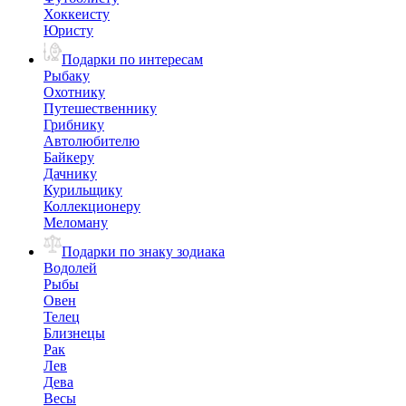
Хоккеисту
Юристу
Подарки по интересам
Рыбаку
Охотнику
Путешественнику
Грибнику
Автолюбителю
Байкеру
Дачнику
Курильщику
Коллекционеру
Меломану
Подарки по знаку зодиака
Водолей
Рыбы
Овен
Телец
Близнецы
Рак
Лев
Дева
Весы