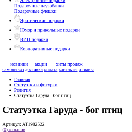
Электронные подарки
Подарочные пауэрбанки
Подарочные флешки
Эротические подарки
Юмор и прикольные подарки
ВИП подарки
Корпоративные подарки
новинки
акции
хиты продаж
самовывоз
доставка
оплата
контакты
отзывы
Главная
Статуэтки и фигурки
Религия
Статуэтка Гаруда - бог птиц
Статуэтка Гаруда - бог птиц
Артикул:
AT1982522
(0)
отзывов