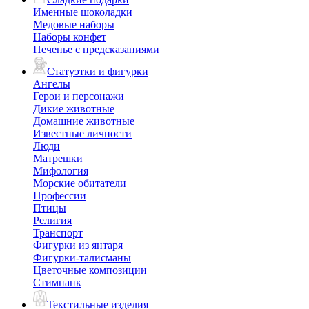
Именные шоколадки
Медовые наборы
Наборы конфет
Печенье с предсказаниями
Статуэтки и фигурки
Ангелы
Герои и персонажи
Дикие животные
Домашние животные
Известные личности
Люди
Матрешки
Мифология
Морские обитатели
Профессии
Птицы
Религия
Транспорт
Фигурки из янтаря
Фигурки-талисманы
Цветочные композиции
Стимпанк
Текстильные изделия