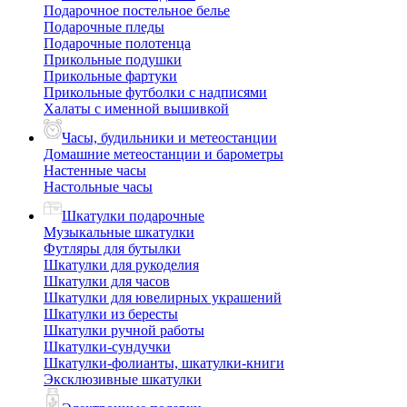
Подарочное постельное белье
Подарочные пледы
Подарочные полотенца
Прикольные подушки
Прикольные фартуки
Прикольные футболки с надписями
Халаты с именной вышивкой
Часы, будильники и метеостанции
Домашние метеостанции и барометры
Настенные часы
Настольные часы
Шкатулки подарочные
Музыкальные шкатулки
Футляры для бутылки
Шкатулки для рукоделия
Шкатулки для часов
Шкатулки для ювелирных украшений
Шкатулки из бересты
Шкатулки ручной работы
Шкатулки-сундучки
Шкатулки-фолианты, шкатулки-книги
Эксклюзивные шкатулки