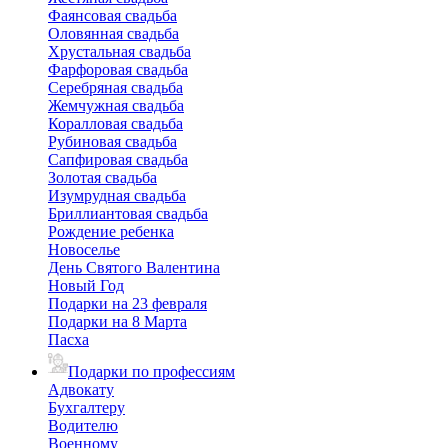
Фаянсовая свадьба
Оловянная свадьба
Хрустальная свадьба
Фарфоровая свадьба
Серебряная свадьба
Жемчужная свадьба
Коралловая свадьба
Рубиновая свадьба
Сапфировая свадьба
Золотая свадьба
Изумрудная свадьба
Бриллиантовая свадьба
Рождение ребенка
Новоселье
День Святого Валентина
Новый Год
Подарки на 23 февраля
Подарки на 8 Марта
Пасха
Подарки по профессиям
Адвокату
Бухгалтеру
Водителю
Военному