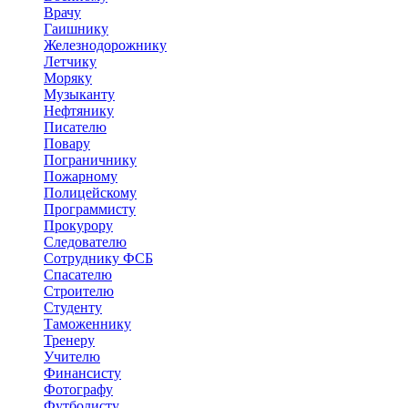
Врачу
Гаишнику
Железнодорожнику
Летчику
Моряку
Музыканту
Нефтянику
Писателю
Повару
Пограничнику
Пожарному
Полицейскому
Программисту
Прокурору
Следователю
Сотруднику ФСБ
Спасателю
Строителю
Студенту
Таможеннику
Тренеру
Учителю
Финансисту
Фотографу
Футболисту