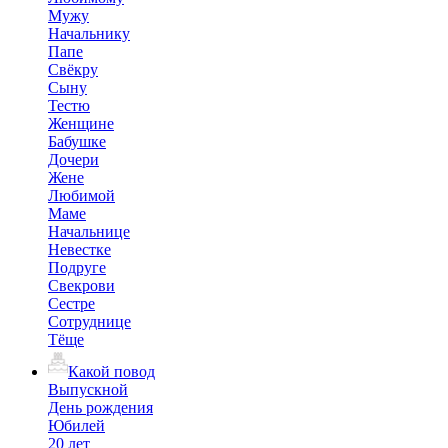
Мужу
Начальнику
Папе
Свёкру
Сыну
Тестю
Женщине
Бабушке
Дочери
Жене
Любимой
Маме
Начальнице
Невестке
Подруге
Свекрови
Сестре
Сотруднице
Тёще
Какой повод
Выпускной
День рождения
Юбилей
20 лет