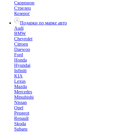
Скорпион
Стрелец
Козерог
Подарки по марке авто
Audi
BMW
Chevrolet
Citroen
Daewoo
Ford
Honda
Hyundai
Infiniti
KIA
Lexus
Mazda
Mercedes
Mitsubishi
Nissan
Opel
Peugeot
Renault
Skoda
Subaru