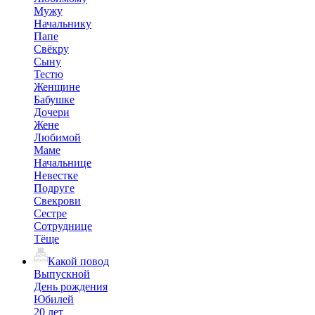
Мужу
Начальнику
Папе
Свёкру
Сыну
Тестю
Женщине
Бабушке
Дочери
Жене
Любимой
Маме
Начальнице
Невестке
Подруге
Свекрови
Сестре
Сотруднице
Тёще
Какой повод
Выпускной
День рождения
Юбилей
20 лет