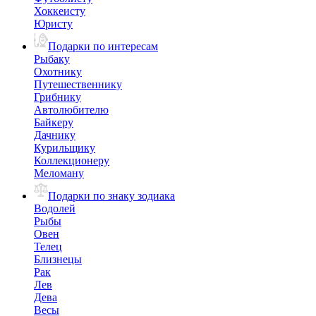
Хоккеисту
Юристу
Подарки по интересам
Рыбаку
Охотнику
Путешественнику
Грибнику
Автолюбителю
Байкеру
Дачнику
Курильщику
Коллекционеру
Меломану
Подарки по знаку зодиака
Водолей
Рыбы
Овен
Телец
Близнецы
Рак
Лев
Дева
Весы