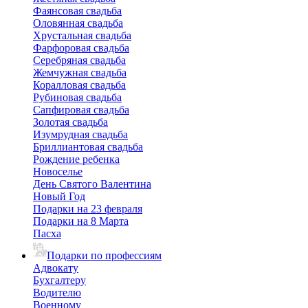
Фаянсовая свадьба
Оловянная свадьба
Хрустальная свадьба
Фарфоровая свадьба
Серебряная свадьба
Жемчужная свадьба
Коралловая свадьба
Рубиновая свадьба
Сапфировая свадьба
Золотая свадьба
Изумрудная свадьба
Бриллиантовая свадьба
Рождение ребенка
Новоселье
День Святого Валентина
Новый Год
Подарки на 23 февраля
Подарки на 8 Марта
Пасха
Подарки по профессиям
Адвокату
Бухгалтеру
Водителю
Военному