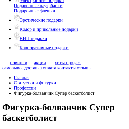
Электронные подарки
Подарочные пауэрбанки
Подарочные флешки
Эротические подарки
Юмор и прикольные подарки
ВИП подарки
Корпоративные подарки
новинки
акции
хиты продаж
самовывоз
доставка
оплата
контакты
отзывы
Главная
Статуэтки и фигурки
Профессии
Фигурка-болванчик Супер баскетболист
Фигурка-болванчик Супер
баскетболист