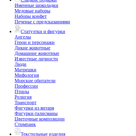
Именные шоколадки
Медовые наборы
Наборы конфет
Печенье с предсказаниями
Статуэтки и фигурки
Ангелы
Герои и персонажи
Дикие животные
Домашние животные
Известные личности
Люди
Матрешки
Мифология
Морские обитатели
Профессии
Птицы
Религия
Транспорт
Фигурки из янтаря
Фигурки-талисманы
Цветочные композиции
Стимпанк
Текстильные изделия