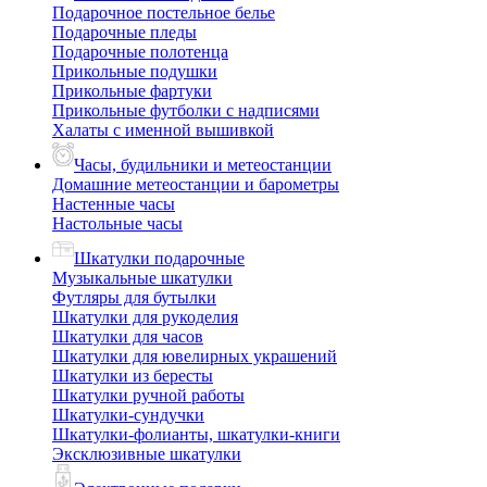
Подарочное постельное белье
Подарочные пледы
Подарочные полотенца
Прикольные подушки
Прикольные фартуки
Прикольные футболки с надписями
Халаты с именной вышивкой
Часы, будильники и метеостанции
Домашние метеостанции и барометры
Настенные часы
Настольные часы
Шкатулки подарочные
Музыкальные шкатулки
Футляры для бутылки
Шкатулки для рукоделия
Шкатулки для часов
Шкатулки для ювелирных украшений
Шкатулки из бересты
Шкатулки ручной работы
Шкатулки-сундучки
Шкатулки-фолианты, шкатулки-книги
Эксклюзивные шкатулки