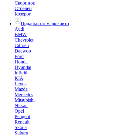
Скорпион
Стрелец
Козерог
Подарки по марке авто
Audi
BMW
Chevrolet
Citroen
Daewoo
Ford
Honda
Hyundai
Infiniti
KIA
Lexus
Mazda
Mercedes
Mitsubishi
Nissan
Opel
Peugeot
Renault
Skoda
Subaru