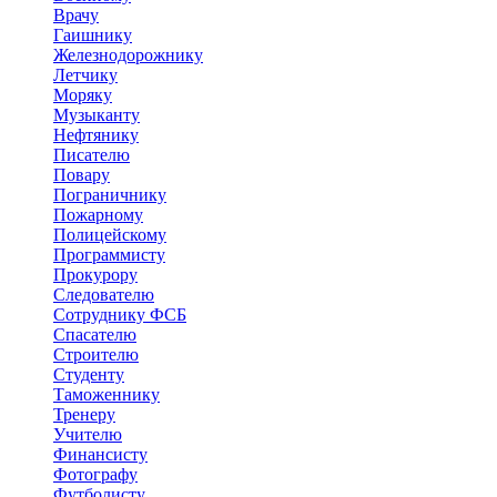
Врачу
Гаишнику
Железнодорожнику
Летчику
Моряку
Музыканту
Нефтянику
Писателю
Повару
Пограничнику
Пожарному
Полицейскому
Программисту
Прокурору
Следователю
Сотруднику ФСБ
Спасателю
Строителю
Студенту
Таможеннику
Тренеру
Учителю
Финансисту
Фотографу
Футболисту