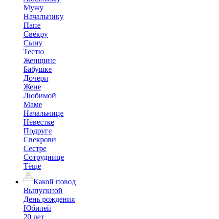
Мужу
Начальнику
Папе
Свёкру
Сыну
Тестю
Женщине
Бабушке
Дочери
Жене
Любимой
Маме
Начальнице
Невестке
Подруге
Свекрови
Сестре
Сотруднице
Тёще
Какой повод
Выпускной
День рождения
Юбилей
20 лет