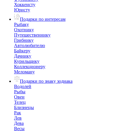
Хоккеисту
Юристу
Подарки по интересам
Рыбаку
Охотнику
Путешественнику
Грибнику
Автолюбителю
Байкеру
Дачнику
Курильщику
Коллекционеру
Меломану
Подарки по знаку зодиака
Водолей
Рыбы
Овен
Телец
Близнецы
Рак
Лев
Дева
Весы