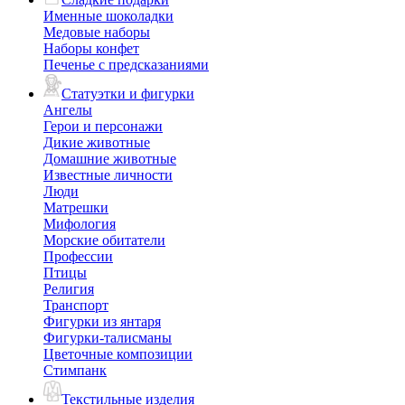
Именные шоколадки
Медовые наборы
Наборы конфет
Печенье с предсказаниями
Статуэтки и фигурки
Ангелы
Герои и персонажи
Дикие животные
Домашние животные
Известные личности
Люди
Матрешки
Мифология
Морские обитатели
Профессии
Птицы
Религия
Транспорт
Фигурки из янтаря
Фигурки-талисманы
Цветочные композиции
Стимпанк
Текстильные изделия