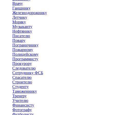
Врачу
Гаишнику
Железнодорожнику
Летчику
Моряку
Музыканту
Нефтянику
Писателю
Повару
Пограничнику
Пожарному
Полицейскому
Программисту
Прокурору
Следователю
Сотруднику ФСБ
Спасателю
Строителю
Студенту
Таможеннику
Тренеру
Учителю
Финансисту
Фотографу
Футболисту