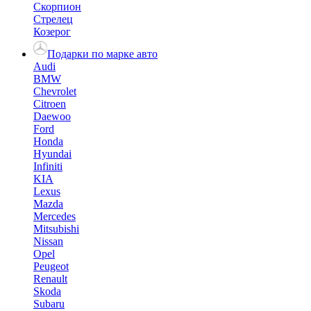
Скорпион
Стрелец
Козерог
Подарки по марке авто
Audi
BMW
Chevrolet
Citroen
Daewoo
Ford
Honda
Hyundai
Infiniti
KIA
Lexus
Mazda
Mercedes
Mitsubishi
Nissan
Opel
Peugeot
Renault
Skoda
Subaru