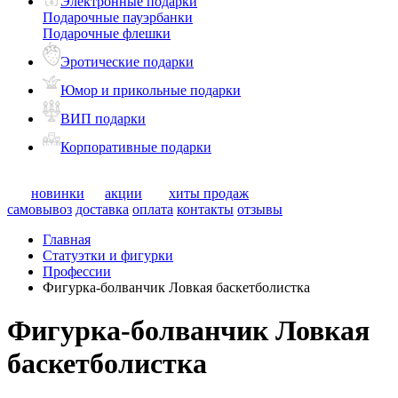
Электронные подарки
Подарочные пауэрбанки
Подарочные флешки
Эротические подарки
Юмор и прикольные подарки
ВИП подарки
Корпоративные подарки
новинки
акции
хиты продаж
самовывоз
доставка
оплата
контакты
отзывы
Главная
Статуэтки и фигурки
Профессии
Фигурка-болванчик Ловкая баскетболистка
Фигурка-болванчик Ловкая
баскетболистка