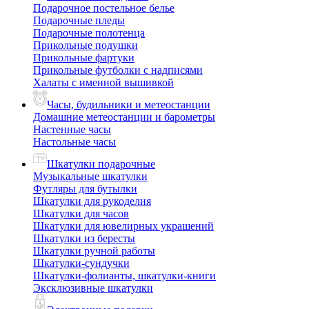
Подарочное постельное белье
Подарочные пледы
Подарочные полотенца
Прикольные подушки
Прикольные фартуки
Прикольные футболки с надписями
Халаты с именной вышивкой
Часы, будильники и метеостанции
Домашние метеостанции и барометры
Настенные часы
Настольные часы
Шкатулки подарочные
Музыкальные шкатулки
Футляры для бутылки
Шкатулки для рукоделия
Шкатулки для часов
Шкатулки для ювелирных украшений
Шкатулки из бересты
Шкатулки ручной работы
Шкатулки-сундучки
Шкатулки-фолианты, шкатулки-книги
Эксклюзивные шкатулки