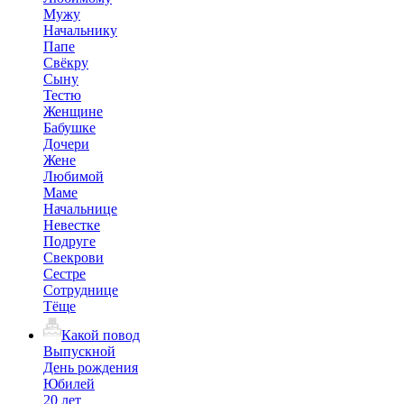
Мужу
Начальнику
Папе
Свёкру
Сыну
Тестю
Женщине
Бабушке
Дочери
Жене
Любимой
Маме
Начальнице
Невестке
Подруге
Свекрови
Сестре
Сотруднице
Тёще
Какой повод
Выпускной
День рождения
Юбилей
20 лет