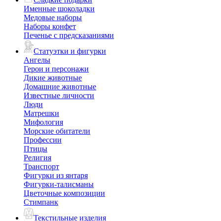
Именные шоколадки
Медовые наборы
Наборы конфет
Печенье с предсказаниями
Статуэтки и фигурки
Ангелы
Герои и персонажи
Дикие животные
Домашние животные
Известные личности
Люди
Матрешки
Мифология
Морские обитатели
Профессии
Птицы
Религия
Транспорт
Фигурки из янтаря
Фигурки-талисманы
Цветочные композиции
Стимпанк
Текстильные изделия