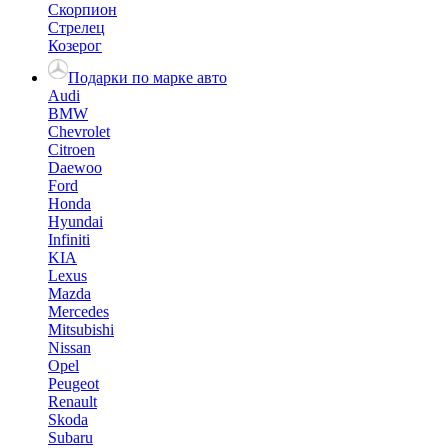
Скорпион
Стрелец
Козерог
Подарки по марке авто
Audi
BMW
Chevrolet
Citroen
Daewoo
Ford
Honda
Hyundai
Infiniti
KIA
Lexus
Mazda
Mercedes
Mitsubishi
Nissan
Opel
Peugeot
Renault
Skoda
Subaru