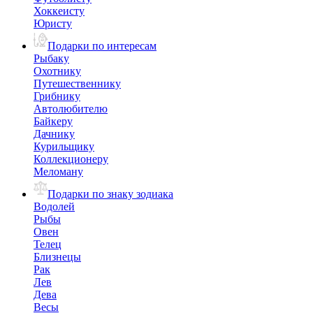
Хоккеисту
Юристу
Подарки по интересам
Рыбаку
Охотнику
Путешественнику
Грибнику
Автолюбителю
Байкеру
Дачнику
Курильщику
Коллекционеру
Меломану
Подарки по знаку зодиака
Водолей
Рыбы
Овен
Телец
Близнецы
Рак
Лев
Дева
Весы