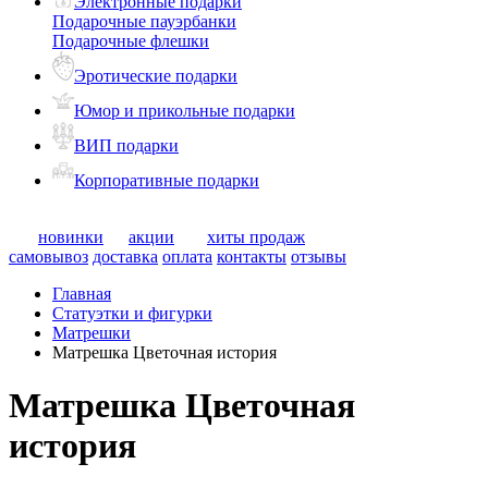
Электронные подарки
Подарочные пауэрбанки
Подарочные флешки
Эротические подарки
Юмор и прикольные подарки
ВИП подарки
Корпоративные подарки
новинки
акции
хиты продаж
самовывоз
доставка
оплата
контакты
отзывы
Главная
Статуэтки и фигурки
Матрешки
Матрешка Цветочная история
Матрешка Цветочная
история