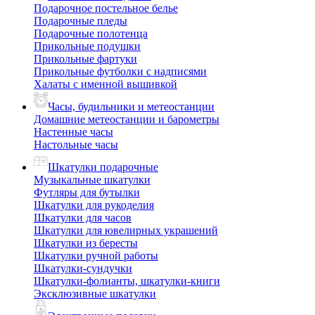
Подарочное постельное белье
Подарочные пледы
Подарочные полотенца
Прикольные подушки
Прикольные фартуки
Прикольные футболки с надписями
Халаты с именной вышивкой
Часы, будильники и метеостанции
Домашние метеостанции и барометры
Настенные часы
Настольные часы
Шкатулки подарочные
Музыкальные шкатулки
Футляры для бутылки
Шкатулки для рукоделия
Шкатулки для часов
Шкатулки для ювелирных украшений
Шкатулки из бересты
Шкатулки ручной работы
Шкатулки-сундучки
Шкатулки-фолианты, шкатулки-книги
Эксклюзивные шкатулки