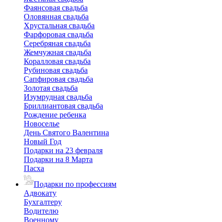
Фаянсовая свадьба
Оловянная свадьба
Хрустальная свадьба
Фарфоровая свадьба
Серебряная свадьба
Жемчужная свадьба
Коралловая свадьба
Рубиновая свадьба
Сапфировая свадьба
Золотая свадьба
Изумрудная свадьба
Бриллиантовая свадьба
Рождение ребенка
Новоселье
День Святого Валентина
Новый Год
Подарки на 23 февраля
Подарки на 8 Марта
Пасха
Подарки по профессиям
Адвокату
Бухгалтеру
Водителю
Военному