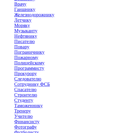
Врачу
Гаишнику
Железнодорожнику
Летчику
Моряку
Музыканту
Нефтянику
Писателю
Повару
Пограничнику
Пожарному
Полицейскому
Программисту
Прокурору
Следователю
Сотруднику ФСБ
Спасателю
Строителю
Студенту
Таможеннику
Тренеру
Учителю
Финансисту
Фотографу
Футболисту