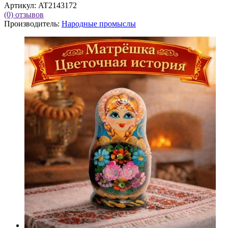
Артикул:
AT2143172
(0)
отзывов
Производитель:
Народные промыслы