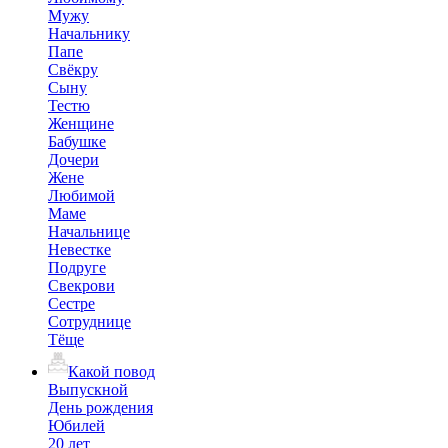
Мужу
Начальнику
Папе
Свёкру
Сыну
Тестю
Женщине
Бабушке
Дочери
Жене
Любимой
Маме
Начальнице
Невестке
Подруге
Свекрови
Сестре
Сотруднице
Тёще
Какой повод
Выпускной
День рождения
Юбилей
20 лет