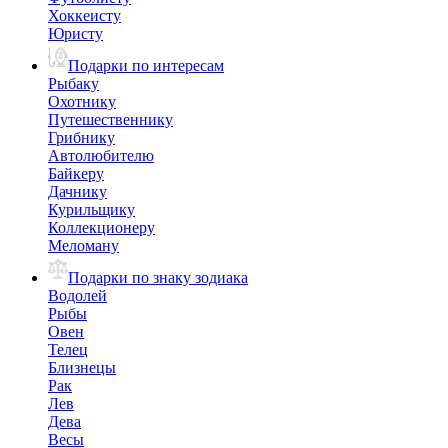
Хоккеисту
Юристу
Подарки по интересам
Рыбаку
Охотнику
Путешественнику
Грибнику
Автолюбителю
Байкеру
Дачнику
Курильщику
Коллекционеру
Меломану
Подарки по знаку зодиака
Водолей
Рыбы
Овен
Телец
Близнецы
Рак
Лев
Дева
Весы