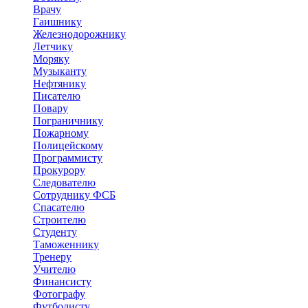
Врачу
Гаишнику
Железнодорожнику
Летчику
Моряку
Музыканту
Нефтянику
Писателю
Повару
Пограничнику
Пожарному
Полицейскому
Программисту
Прокурору
Следователю
Сотруднику ФСБ
Спасателю
Строителю
Студенту
Таможеннику
Тренеру
Учителю
Финансисту
Фотографу
Футболисту