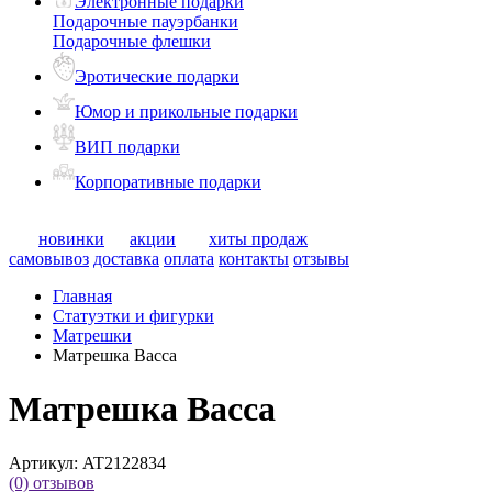
Электронные подарки
Подарочные пауэрбанки
Подарочные флешки
Эротические подарки
Юмор и прикольные подарки
ВИП подарки
Корпоративные подарки
новинки
акции
хиты продаж
самовывоз
доставка
оплата
контакты
отзывы
Главная
Статуэтки и фигурки
Матрешки
Матрешка Васса
Матрешка Васса
Артикул:
AT2122834
(0)
отзывов