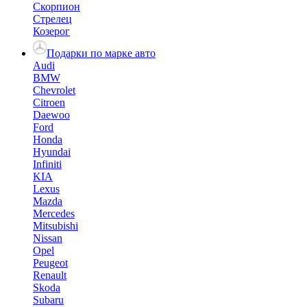
Скорпион
Стрелец
Козерог
Подарки по марке авто
Audi
BMW
Chevrolet
Citroen
Daewoo
Ford
Honda
Hyundai
Infiniti
KIA
Lexus
Mazda
Mercedes
Mitsubishi
Nissan
Opel
Peugeot
Renault
Skoda
Subaru