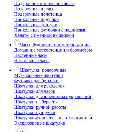
Подарочное постельное белье
Подарочные пледы
Подарочные полотенца
Прикольные подушки
Прикольные фартуки
Прикольные футболки с надписями
Халаты с именной вышивкой
Часы, будильники и метеостанции
Домашние метеостанции и барометры
Настенные часы
Настольные часы
Шкатулки подарочные
Музыкальные шкатулки
Футляры для бутылки
Шкатулки для рукоделия
Шкатулки для часов
Шкатулки для ювелирных украшений
Шкатулки из бересты
Шкатулки ручной работы
Шкатулки-сундучки
Шкатулки-фолианты, шкатулки-книги
Эксклюзивные шкатулки