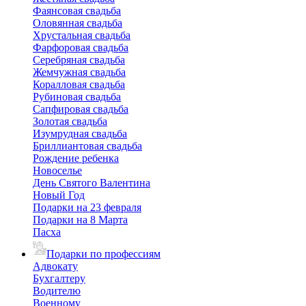
Фаянсовая свадьба
Оловянная свадьба
Хрустальная свадьба
Фарфоровая свадьба
Серебряная свадьба
Жемчужная свадьба
Коралловая свадьба
Рубиновая свадьба
Сапфировая свадьба
Золотая свадьба
Изумрудная свадьба
Бриллиантовая свадьба
Рождение ребенка
Новоселье
День Святого Валентина
Новый Год
Подарки на 23 февраля
Подарки на 8 Марта
Пасха
Подарки по профессиям
Адвокату
Бухгалтеру
Водителю
Военному