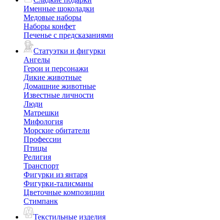
Именные шоколадки
Медовые наборы
Наборы конфет
Печенье с предсказаниями
Статуэтки и фигурки
Ангелы
Герои и персонажи
Дикие животные
Домашние животные
Известные личности
Люди
Матрешки
Мифология
Морские обитатели
Профессии
Птицы
Религия
Транспорт
Фигурки из янтаря
Фигурки-талисманы
Цветочные композиции
Стимпанк
Текстильные изделия