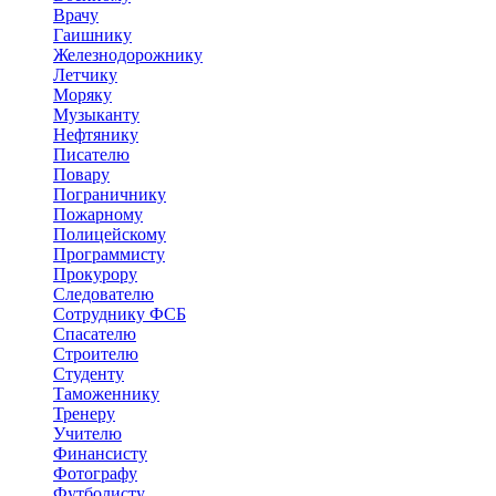
Врачу
Гаишнику
Железнодорожнику
Летчику
Моряку
Музыканту
Нефтянику
Писателю
Повару
Пограничнику
Пожарному
Полицейскому
Программисту
Прокурору
Следователю
Сотруднику ФСБ
Спасателю
Строителю
Студенту
Таможеннику
Тренеру
Учителю
Финансисту
Фотографу
Футболисту