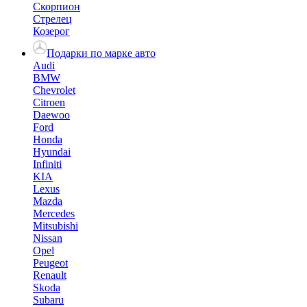
Скорпион
Стрелец
Козерог
Подарки по марке авто
Audi
BMW
Chevrolet
Citroen
Daewoo
Ford
Honda
Hyundai
Infiniti
KIA
Lexus
Mazda
Mercedes
Mitsubishi
Nissan
Opel
Peugeot
Renault
Skoda
Subaru