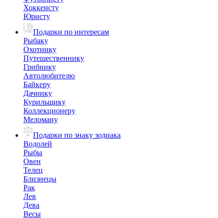
Хоккеисту
Юристу
Подарки по интересам
Рыбаку
Охотнику
Путешественнику
Грибнику
Автолюбителю
Байкеру
Дачнику
Курильщику
Коллекционеру
Меломану
Подарки по знаку зодиака
Водолей
Рыбы
Овен
Телец
Близнецы
Рак
Лев
Дева
Весы