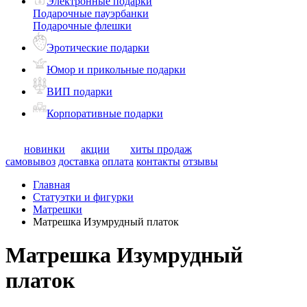
Электронные подарки
Подарочные пауэрбанки
Подарочные флешки
Эротические подарки
Юмор и прикольные подарки
ВИП подарки
Корпоративные подарки
новинки
акции
хиты продаж
самовывоз
доставка
оплата
контакты
отзывы
Главная
Статуэтки и фигурки
Матрешки
Матрешка Изумрудный платок
Матрешка Изумрудный
платок