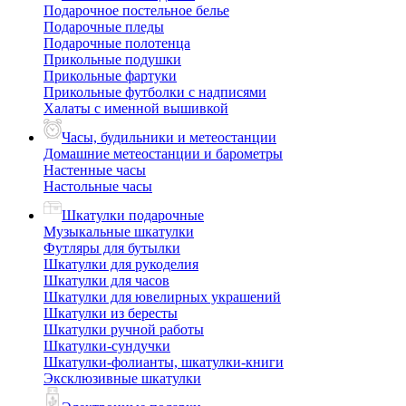
Подарочное постельное белье
Подарочные пледы
Подарочные полотенца
Прикольные подушки
Прикольные фартуки
Прикольные футболки с надписями
Халаты с именной вышивкой
Часы, будильники и метеостанции
Домашние метеостанции и барометры
Настенные часы
Настольные часы
Шкатулки подарочные
Музыкальные шкатулки
Футляры для бутылки
Шкатулки для рукоделия
Шкатулки для часов
Шкатулки для ювелирных украшений
Шкатулки из бересты
Шкатулки ручной работы
Шкатулки-сундучки
Шкатулки-фолианты, шкатулки-книги
Эксклюзивные шкатулки