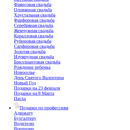
Фаянсовая свадьба
Оловянная свадьба
Хрустальная свадьба
Фарфоровая свадьба
Серебряная свадьба
Жемчужная свадьба
Коралловая свадьба
Рубиновая свадьба
Сапфировая свадьба
Золотая свадьба
Изумрудная свадьба
Бриллиантовая свадьба
Рождение ребенка
Новоселье
День Святого Валентина
Новый Год
Подарки на 23 февраля
Подарки на 8 Марта
Пасха
Подарки по профессиям
Адвокату
Бухгалтеру
Водителю
Военному