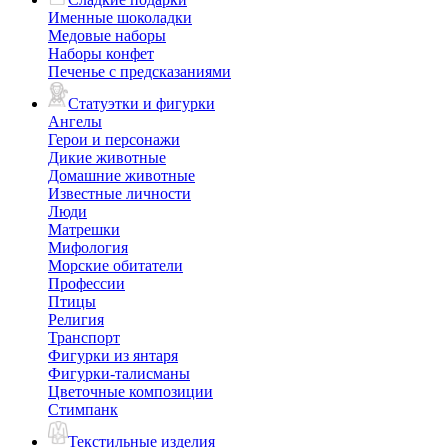
Именные шоколадки
Медовые наборы
Наборы конфет
Печенье с предсказаниями
Статуэтки и фигурки
Ангелы
Герои и персонажи
Дикие животные
Домашние животные
Известные личности
Люди
Матрешки
Мифология
Морские обитатели
Профессии
Птицы
Религия
Транспорт
Фигурки из янтаря
Фигурки-талисманы
Цветочные композиции
Стимпанк
Текстильные изделия