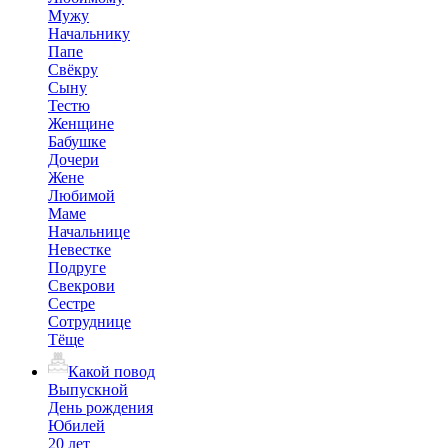
Мужу
Начальнику
Папе
Свёкру
Сыну
Тестю
Женщине
Бабушке
Дочери
Жене
Любимой
Маме
Начальнице
Невестке
Подруге
Свекрови
Сестре
Сотруднице
Тёще
Какой повод
Выпускной
День рождения
Юбилей
20 лет