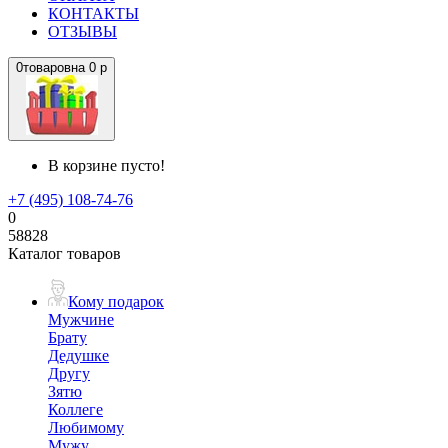
КОНТАКТЫ
ОТЗЫВЫ
0
товаров
на
0 р
В корзине пусто!
+7 (495) 108-74-76
0
58828
Каталог товаров
Кому подарок
Мужчине
Брату
Дедушке
Другу
Зятю
Коллеге
Любимому
Мужу