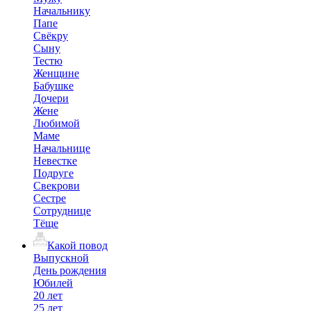
Начальнику
Папе
Свёкру
Сыну
Тестю
Женщине
Бабушке
Дочери
Жене
Любимой
Маме
Начальнице
Невестке
Подруге
Свекрови
Сестре
Сотруднице
Тёще
Какой повод
Выпускной
День рождения
Юбилей
20 лет
25 лет