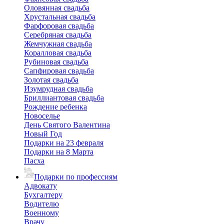
Оловянная свадьба
Хрустальная свадьба
Фарфоровая свадьба
Серебряная свадьба
Жемчужная свадьба
Коралловая свадьба
Рубиновая свадьба
Сапфировая свадьба
Золотая свадьба
Изумрудная свадьба
Бриллиантовая свадьба
Рождение ребенка
Новоселье
День Святого Валентина
Новый Год
Подарки на 23 февраля
Подарки на 8 Марта
Пасха
Подарки по профессиям
Адвокату
Бухгалтеру
Водителю
Военному
Врачу