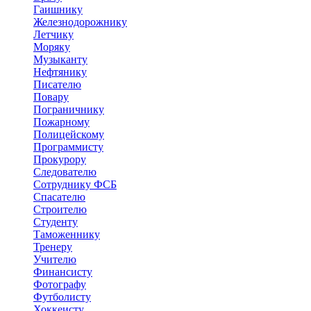
Гаишнику
Железнодорожнику
Летчику
Моряку
Музыканту
Нефтянику
Писателю
Повару
Пограничнику
Пожарному
Полицейскому
Программисту
Прокурору
Следователю
Сотруднику ФСБ
Спасателю
Строителю
Студенту
Таможеннику
Тренеру
Учителю
Финансисту
Фотографу
Футболисту
Хоккеисту