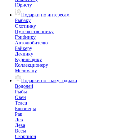
Юристу
Подарки по интересам
Рыбаку
Охотнику
Путешественнику
Грибнику
Автолюбителю
Байкеру
Дачнику
Курильщику
Коллекционеру
Меломану
Подарки по знаку зодиака
Водолей
Рыбы
Овен
Телец
Близнецы
Рак
Лев
Дева
Весы
Скорпион