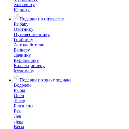
Хоккеисту
Юристу
Подарки по интересам
Рыбаку
Охотнику
Путешественнику
Грибнику
Автолюбителю
Байкеру
Дачнику
Курильщику
Коллекционеру
Меломану
Подарки по знаку зодиака
Водолей
Рыбы
Овен
Телец
Близнецы
Рак
Лев
Дева
Весы