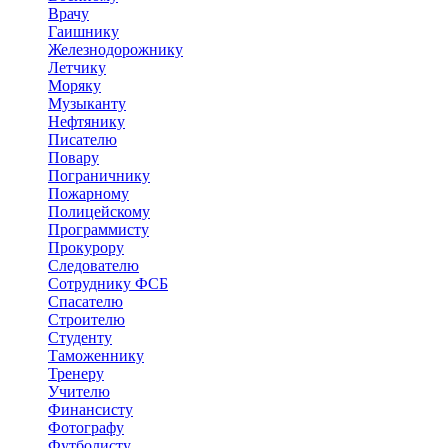
Врачу
Гаишнику
Железнодорожнику
Летчику
Моряку
Музыканту
Нефтянику
Писателю
Повару
Пограничнику
Пожарному
Полицейскому
Программисту
Прокурору
Следователю
Сотруднику ФСБ
Спасателю
Строителю
Студенту
Таможеннику
Тренеру
Учителю
Финансисту
Фотографу
Футболисту