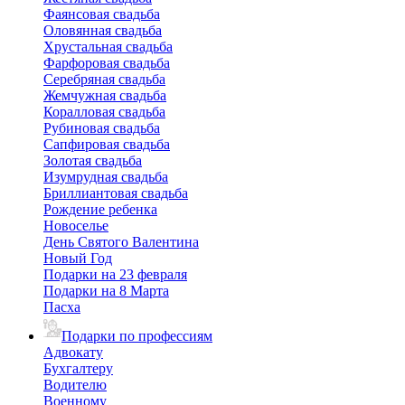
Фаянсовая свадьба
Оловянная свадьба
Хрустальная свадьба
Фарфоровая свадьба
Серебряная свадьба
Жемчужная свадьба
Коралловая свадьба
Рубиновая свадьба
Сапфировая свадьба
Золотая свадьба
Изумрудная свадьба
Бриллиантовая свадьба
Рождение ребенка
Новоселье
День Святого Валентина
Новый Год
Подарки на 23 февраля
Подарки на 8 Марта
Пасха
Подарки по профессиям
Адвокату
Бухгалтеру
Водителю
Военному