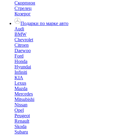
Скорпион
Стрелец
Козерог
Подарки по марке авто
Audi
BMW
Chevrolet
Citroen
Daewoo
Ford
Honda
Hyundai
Infiniti
KIA
Lexus
Mazda
Mercedes
Mitsubishi
Nissan
Opel
Peugeot
Renault
Skoda
Subaru