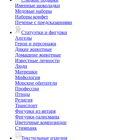
Именные шоколадки
Медовые наборы
Наборы конфет
Печенье с предсказаниями
Статуэтки и фигурки
Ангелы
Герои и персонажи
Дикие животные
Домашние животные
Известные личности
Люди
Матрешки
Мифология
Морские обитатели
Профессии
Птицы
Религия
Транспорт
Фигурки из янтаря
Фигурки-талисманы
Цветочные композиции
Стимпанк
Текстильные изделия