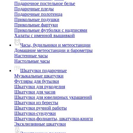
Подарочное постельное белье
Подарочные пледы
Подарочные полотенца
Прикольные подушки
Прикольные фартуки
Прикольные футболки с надписями
Халаты с именной вышивкой
Часы, будильники и метеостанции
Домашние метеостанции и барометры
Настенные часы
Настольные часы
Шкатулки подарочные
Музыкальные шкатулки
Футляры для бутылки
Шкатулки для рукоделия
Шкатулки для часов
Шкатулки для ювелирных украшений
Шкатулки из бересты
Шкатулки ручной работы
Шкатулки-сундучки
Шкатулки-фолианты, шкатулки-книги
Эксклюзивные шкатулки