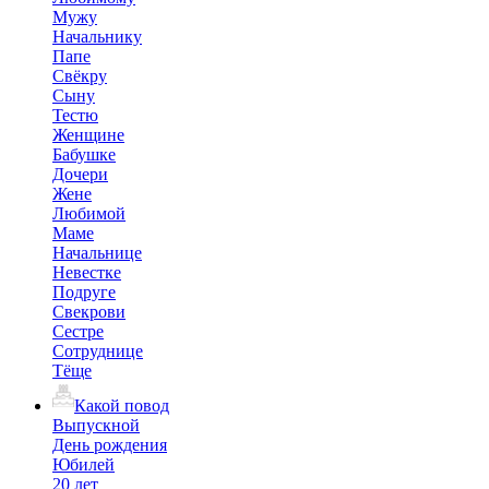
Мужу
Начальнику
Папе
Свёкру
Сыну
Тестю
Женщине
Бабушке
Дочери
Жене
Любимой
Маме
Начальнице
Невестке
Подруге
Свекрови
Сестре
Сотруднице
Тёще
Какой повод
Выпускной
День рождения
Юбилей
20 лет