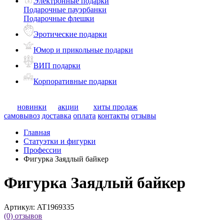
Электронные подарки
Подарочные пауэрбанки
Подарочные флешки
Эротические подарки
Юмор и прикольные подарки
ВИП подарки
Корпоративные подарки
новинки
акции
хиты продаж
самовывоз
доставка
оплата
контакты
отзывы
Главная
Статуэтки и фигурки
Профессии
Фигурка Заядлый байкер
Фигурка Заядлый байкер
Артикул:
AT1969335
(0)
отзывов