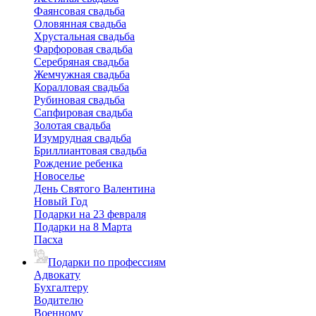
Фаянсовая свадьба
Оловянная свадьба
Хрустальная свадьба
Фарфоровая свадьба
Серебряная свадьба
Жемчужная свадьба
Коралловая свадьба
Рубиновая свадьба
Сапфировая свадьба
Золотая свадьба
Изумрудная свадьба
Бриллиантовая свадьба
Рождение ребенка
Новоселье
День Святого Валентина
Новый Год
Подарки на 23 февраля
Подарки на 8 Марта
Пасха
Подарки по профессиям
Адвокату
Бухгалтеру
Водителю
Военному