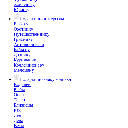
Хоккеисту
Юристу
Подарки по интересам
Рыбаку
Охотнику
Путешественнику
Грибнику
Автолюбителю
Байкеру
Дачнику
Курильщику
Коллекционеру
Меломану
Подарки по знаку зодиака
Водолей
Рыбы
Овен
Телец
Близнецы
Рак
Лев
Дева
Весы