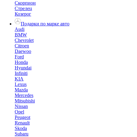
Скорпион
Стрелец
Козерог
Подарки по марке авто
Audi
BMW
Chevrolet
Citroen
Daewoo
Ford
Honda
Hyundai
Infiniti
KIA
Lexus
Mazda
Mercedes
Mitsubishi
Nissan
Opel
Peugeot
Renault
Skoda
Subaru