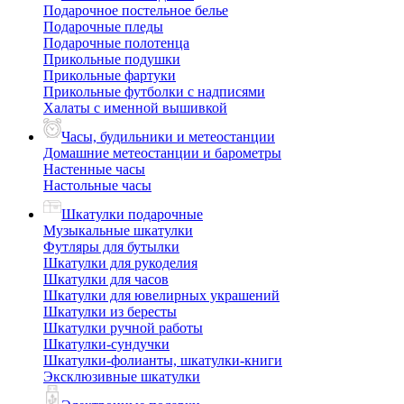
Подарочное постельное белье
Подарочные пледы
Подарочные полотенца
Прикольные подушки
Прикольные фартуки
Прикольные футболки с надписями
Халаты с именной вышивкой
Часы, будильники и метеостанции
Домашние метеостанции и барометры
Настенные часы
Настольные часы
Шкатулки подарочные
Музыкальные шкатулки
Футляры для бутылки
Шкатулки для рукоделия
Шкатулки для часов
Шкатулки для ювелирных украшений
Шкатулки из бересты
Шкатулки ручной работы
Шкатулки-сундучки
Шкатулки-фолианты, шкатулки-книги
Эксклюзивные шкатулки