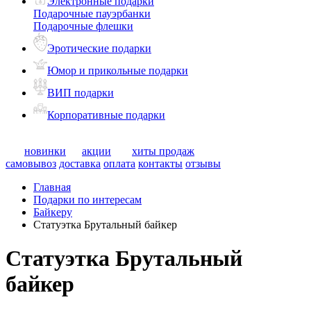
Электронные подарки
Подарочные пауэрбанки
Подарочные флешки
Эротические подарки
Юмор и прикольные подарки
ВИП подарки
Корпоративные подарки
новинки
акции
хиты продаж
самовывоз
доставка
оплата
контакты
отзывы
Главная
Подарки по интересам
Байкеру
Статуэтка Брутальный байкер
Статуэтка Брутальный
байкер