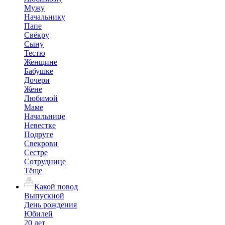
Мужу
Начальнику
Папе
Свёкру
Сыну
Тестю
Женщине
Бабушке
Дочери
Жене
Любимой
Маме
Начальнице
Невестке
Подруге
Свекрови
Сестре
Сотруднице
Тёще
Какой повод
Выпускной
День рождения
Юбилей
20 лет