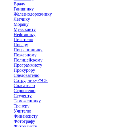
Врачу
Гаишнику
Железнодорожнику
Летчику
Моряку
Музыканту
Нефтянику
Писателю
Повару
Пограничнику
Пожарному
Полицейскому
Программисту
Прокурору
Следователю
Сотруднику ФСБ
Спасателю
Строителю
Студенту
Таможеннику
Тренеру
Учителю
Финансисту
Фотографу
Футболисту