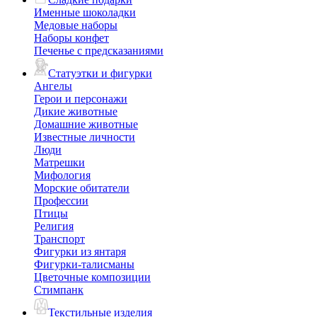
Именные шоколадки
Медовые наборы
Наборы конфет
Печенье с предсказаниями
Статуэтки и фигурки
Ангелы
Герои и персонажи
Дикие животные
Домашние животные
Известные личности
Люди
Матрешки
Мифология
Морские обитатели
Профессии
Птицы
Религия
Транспорт
Фигурки из янтаря
Фигурки-талисманы
Цветочные композиции
Стимпанк
Текстильные изделия