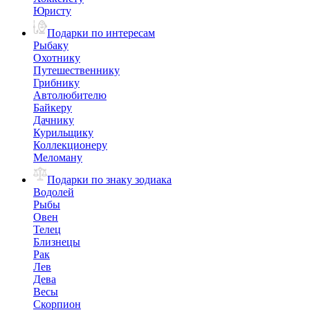
Юристу
Подарки по интересам
Рыбаку
Охотнику
Путешественнику
Грибнику
Автолюбителю
Байкеру
Дачнику
Курильщику
Коллекционеру
Меломану
Подарки по знаку зодиака
Водолей
Рыбы
Овен
Телец
Близнецы
Рак
Лев
Дева
Весы
Скорпион