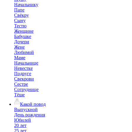
Начальнику
Папе
Свёкру
Сыну
Тестю
Женщине
Бабушке
Дочери
Жене
Любимой
Маме
Начальнице
Невестке
Подруге
Свекрови
Сестре
Сотруднице
Тёще
Какой повод
Выпускной
День рождения
Юбилей
20 лет
25 лет