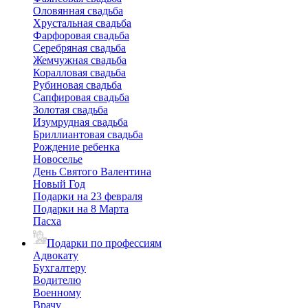
Оловянная свадьба
Хрустальная свадьба
Фарфоровая свадьба
Серебряная свадьба
Жемчужная свадьба
Коралловая свадьба
Рубиновая свадьба
Сапфировая свадьба
Золотая свадьба
Изумрудная свадьба
Бриллиантовая свадьба
Рождение ребенка
Новоселье
День Святого Валентина
Новый Год
Подарки на 23 февраля
Подарки на 8 Марта
Пасха
Подарки по профессиям
Адвокату
Бухгалтеру
Водителю
Военному
Врачу