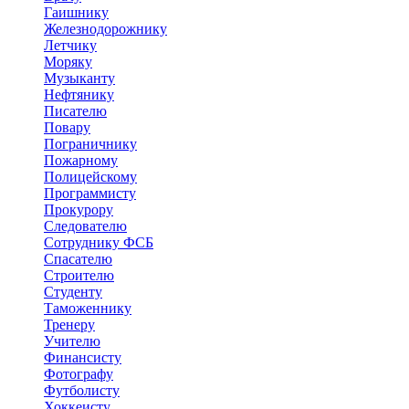
Гаишнику
Железнодорожнику
Летчику
Моряку
Музыканту
Нефтянику
Писателю
Повару
Пограничнику
Пожарному
Полицейскому
Программисту
Прокурору
Следователю
Сотруднику ФСБ
Спасателю
Строителю
Студенту
Таможеннику
Тренеру
Учителю
Финансисту
Фотографу
Футболисту
Хоккеисту