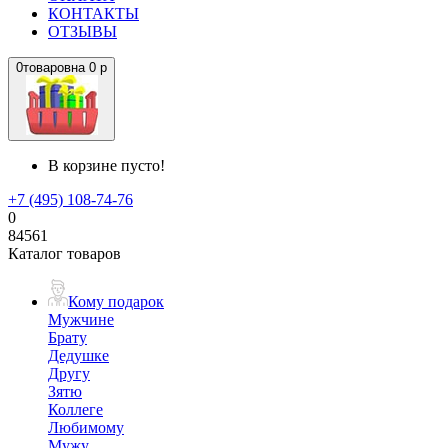
КОНТАКТЫ
ОТЗЫВЫ
0
товаров
на
0 р
В корзине пусто!
+7 (495) 108-74-76
0
84561
Каталог товаров
Кому подарок
Мужчине
Брату
Дедушке
Другу
Зятю
Коллеге
Любимому
Мужу