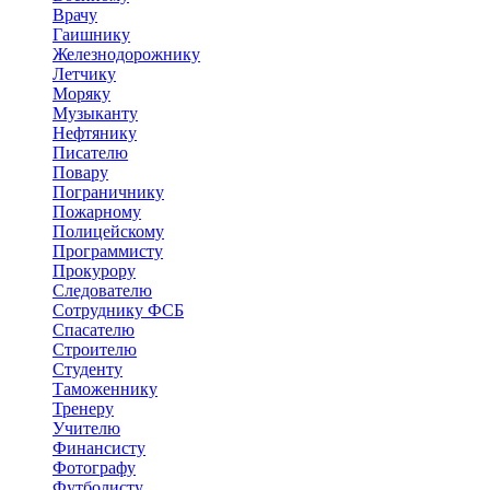
Врачу
Гаишнику
Железнодорожнику
Летчику
Моряку
Музыканту
Нефтянику
Писателю
Повару
Пограничнику
Пожарному
Полицейскому
Программисту
Прокурору
Следователю
Сотруднику ФСБ
Спасателю
Строителю
Студенту
Таможеннику
Тренеру
Учителю
Финансисту
Фотографу
Футболисту