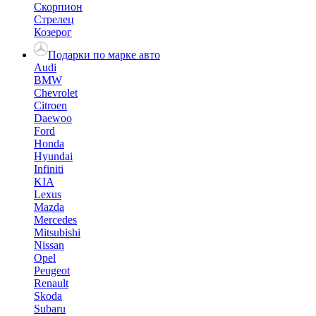
Скорпион
Стрелец
Козерог
Подарки по марке авто
Audi
BMW
Chevrolet
Citroen
Daewoo
Ford
Honda
Hyundai
Infiniti
KIA
Lexus
Mazda
Mercedes
Mitsubishi
Nissan
Opel
Peugeot
Renault
Skoda
Subaru