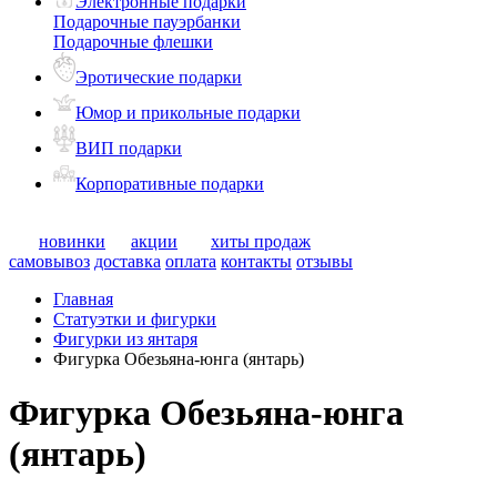
Электронные подарки
Подарочные пауэрбанки
Подарочные флешки
Эротические подарки
Юмор и прикольные подарки
ВИП подарки
Корпоративные подарки
новинки
акции
хиты продаж
самовывоз
доставка
оплата
контакты
отзывы
Главная
Статуэтки и фигурки
Фигурки из янтаря
Фигурка Обезьяна-юнга (янтарь)
Фигурка Обезьяна-юнга
(янтарь)