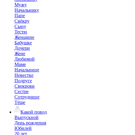
Мужу
Начальнику
Папе
Свёкру
Сыну
Тестю
Женщине
Бабушке
Дочери
Жене
Любимой
Маме
Начальнице
Невестке
Подруге
Свекрови
Сестре
Сотруднице
Тёще
Какой повод
Выпускной
День рождения
Юбилей
20 лет