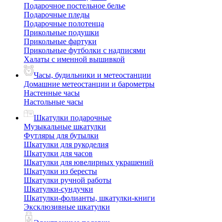
Подарочное постельное белье
Подарочные пледы
Подарочные полотенца
Прикольные подушки
Прикольные фартуки
Прикольные футболки с надписями
Халаты с именной вышивкой
Часы, будильники и метеостанции
Домашние метеостанции и барометры
Настенные часы
Настольные часы
Шкатулки подарочные
Музыкальные шкатулки
Футляры для бутылки
Шкатулки для рукоделия
Шкатулки для часов
Шкатулки для ювелирных украшений
Шкатулки из бересты
Шкатулки ручной работы
Шкатулки-сундучки
Шкатулки-фолианты, шкатулки-книги
Эксклюзивные шкатулки