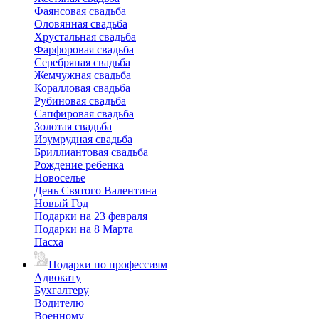
Фаянсовая свадьба
Оловянная свадьба
Хрустальная свадьба
Фарфоровая свадьба
Серебряная свадьба
Жемчужная свадьба
Коралловая свадьба
Рубиновая свадьба
Сапфировая свадьба
Золотая свадьба
Изумрудная свадьба
Бриллиантовая свадьба
Рождение ребенка
Новоселье
День Святого Валентина
Новый Год
Подарки на 23 февраля
Подарки на 8 Марта
Пасха
Подарки по профессиям
Адвокату
Бухгалтеру
Водителю
Военному