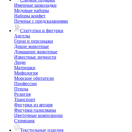
Именные шоколадки
Медовые наборы
Наборы конфет
Печенье с предсказаниями
Статуэтки и фигурки
Ангелы
Герои и персонажи
Дикие животные
Домашние животные
Известные личности
Люди
Матрешки
Мифология
Морские обитатели
Профессии
Птицы
Религия
Транспорт
Фигурки из янтаря
Фигурки-талисманы
Цветочные композиции
Стимпанк
Текстильные изделия