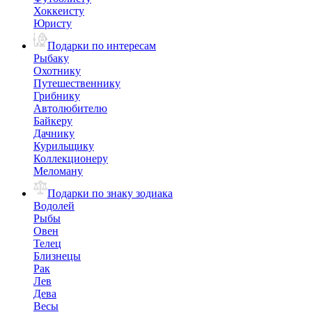
Хоккеисту
Юристу
Подарки по интересам
Рыбаку
Охотнику
Путешественнику
Грибнику
Автолюбителю
Байкеру
Дачнику
Курильщику
Коллекционеру
Меломану
Подарки по знаку зодиака
Водолей
Рыбы
Овен
Телец
Близнецы
Рак
Лев
Дева
Весы