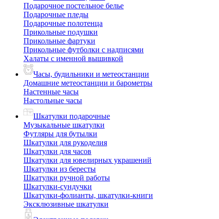
Подарочное постельное белье
Подарочные пледы
Подарочные полотенца
Прикольные подушки
Прикольные фартуки
Прикольные футболки с надписями
Халаты с именной вышивкой
Часы, будильники и метеостанции
Домашние метеостанции и барометры
Настенные часы
Настольные часы
Шкатулки подарочные
Музыкальные шкатулки
Футляры для бутылки
Шкатулки для рукоделия
Шкатулки для часов
Шкатулки для ювелирных украшений
Шкатулки из бересты
Шкатулки ручной работы
Шкатулки-сундучки
Шкатулки-фолианты, шкатулки-книги
Эксклюзивные шкатулки