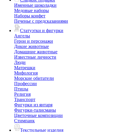
Именные шоколадки
Медовые наборы
Наборы конфет
Печенье с предсказаниями
Статуэтки и фигурки
Ангелы
Герои и персонажи
Дикие животные
Домашние животные
Известные личности
Люди
Матрешки
Мифология
Морские обитатели
Профессии
Птицы
Религия
Транспорт
Фигурки из янтаря
Фигурки-талисманы
Цветочные композиции
Стимпанк
Текстильные изделия