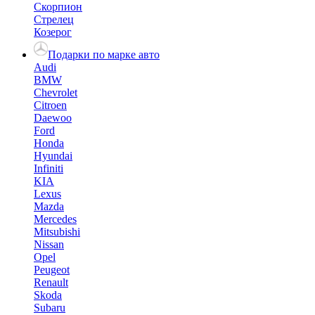
Скорпион
Стрелец
Козерог
Подарки по марке авто
Audi
BMW
Chevrolet
Citroen
Daewoo
Ford
Honda
Hyundai
Infiniti
KIA
Lexus
Mazda
Mercedes
Mitsubishi
Nissan
Opel
Peugeot
Renault
Skoda
Subaru