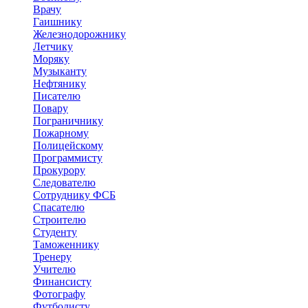
Врачу
Гаишнику
Железнодорожнику
Летчику
Моряку
Музыканту
Нефтянику
Писателю
Повару
Пограничнику
Пожарному
Полицейскому
Программисту
Прокурору
Следователю
Сотруднику ФСБ
Спасателю
Строителю
Студенту
Таможеннику
Тренеру
Учителю
Финансисту
Фотографу
Футболисту