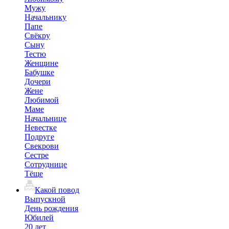
Мужу
Начальнику
Папе
Свёкру
Сыну
Тестю
Женщине
Бабушке
Дочери
Жене
Любимой
Маме
Начальнице
Невестке
Подруге
Свекрови
Сестре
Сотруднице
Тёще
Какой повод
Выпускной
День рождения
Юбилей
20 лет