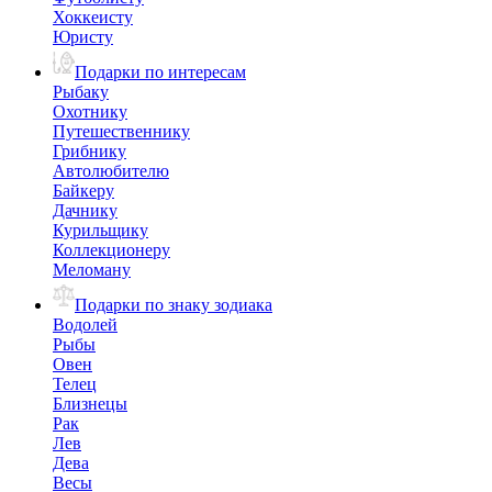
Хоккеисту
Юристу
Подарки по интересам
Рыбаку
Охотнику
Путешественнику
Грибнику
Автолюбителю
Байкеру
Дачнику
Курильщику
Коллекционеру
Меломану
Подарки по знаку зодиака
Водолей
Рыбы
Овен
Телец
Близнецы
Рак
Лев
Дева
Весы