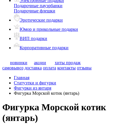
Электронные подарки
Подарочные пауэрбанки
Подарочные флешки
Эротические подарки
Юмор и прикольные подарки
ВИП подарки
Корпоративные подарки
новинки
акции
хиты продаж
самовывоз
доставка
оплата
контакты
отзывы
Главная
Статуэтки и фигурки
Фигурки из янтаря
Фигурка Морской котик (янтарь)
Фигурка Морской котик
(янтарь)