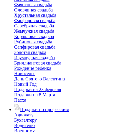
Фаянсовая свадьба
Оловянная свадьба
Хрустальная свадьба
Фарфоровая свадьба
Серебряная свадьба
Жемчужная свадьба
Коралловая свадьба
Рубиновая свадьба
Сапфировая свадьба
Золотая свадьба
Изумрудная свадьба
Бриллиантовая свадьба
Рождение ребенка
Новоселье
День Святого Валентина
Новый Год
Подарки на 23 февраля
Подарки на 8 Марта
Пасха
Подарки по профессиям
Адвокату
Бухгалтеру
Водителю
Военному