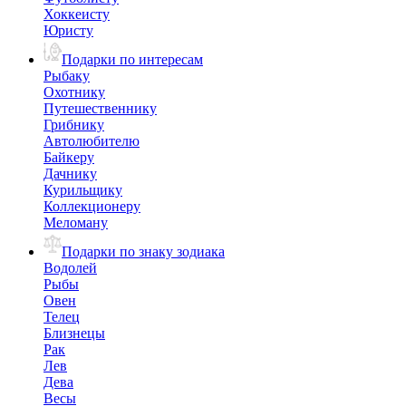
Хоккеисту
Юристу
Подарки по интересам
Рыбаку
Охотнику
Путешественнику
Грибнику
Автолюбителю
Байкеру
Дачнику
Курильщику
Коллекционеру
Меломану
Подарки по знаку зодиака
Водолей
Рыбы
Овен
Телец
Близнецы
Рак
Лев
Дева
Весы