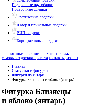
Электронные подарки
Подарочные пауэрбанки
Подарочные флешки
Эротические подарки
Юмор и прикольные подарки
ВИП подарки
Корпоративные подарки
новинки
акции
хиты продаж
самовывоз
доставка
оплата
контакты
отзывы
Главная
Статуэтки и фигурки
Фигурки из янтаря
Фигурка Близнецы и яблоко (янтарь)
Фигурка Близнецы
и яблоко (янтарь)