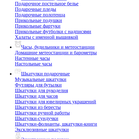
Подарочное постельное белье
Подарочные пледы
Подарочные полотенца
Прикольные подушки
Прикольные фартуки
Прикольные футболки с надписями
Халаты с именной вышивкой
Часы, будильники и метеостанции
Домашние метеостанции и барометры
Настенные часы
Настольные часы
Шкатулки подарочные
Музыкальные шкатулки
Футляры для бутылки
Шкатулки для рукоделия
Шкатулки для часов
Шкатулки для ювелирных украшений
Шкатулки из бересты
Шкатулки ручной работы
Шкатулки-сундучки
Шкатулки-фолианты, шкатулки-книги
Эксклюзивные шкатулки