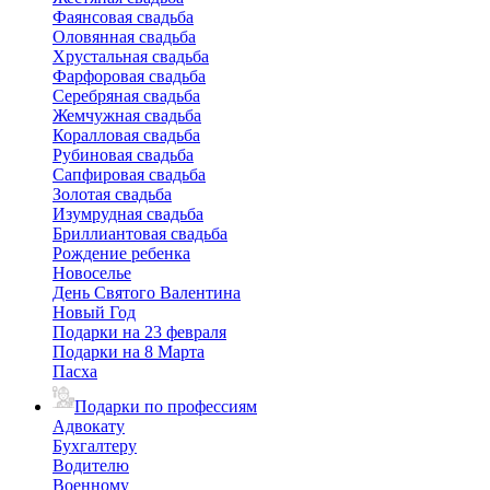
Фаянсовая свадьба
Оловянная свадьба
Хрустальная свадьба
Фарфоровая свадьба
Серебряная свадьба
Жемчужная свадьба
Коралловая свадьба
Рубиновая свадьба
Сапфировая свадьба
Золотая свадьба
Изумрудная свадьба
Бриллиантовая свадьба
Рождение ребенка
Новоселье
День Святого Валентина
Новый Год
Подарки на 23 февраля
Подарки на 8 Марта
Пасха
Подарки по профессиям
Адвокату
Бухгалтеру
Водителю
Военному