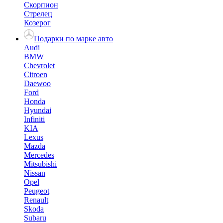
Скорпион
Стрелец
Козерог
Подарки по марке авто
Audi
BMW
Chevrolet
Citroen
Daewoo
Ford
Honda
Hyundai
Infiniti
KIA
Lexus
Mazda
Mercedes
Mitsubishi
Nissan
Opel
Peugeot
Renault
Skoda
Subaru