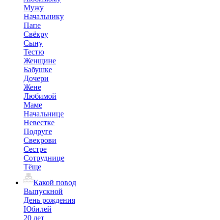
Мужу
Начальнику
Папе
Свёкру
Сыну
Тестю
Женщине
Бабушке
Дочери
Жене
Любимой
Маме
Начальнице
Невестке
Подруге
Свекрови
Сестре
Сотруднице
Тёще
Какой повод
Выпускной
День рождения
Юбилей
20 лет