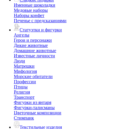
Именные шоколадки
Медовые наборы
Наборы конфет
Печенье с предсказаниями
Статуэтки и фигурки
Ангелы
Герои и персонажи
Дикие животные
Домашние животные
Известные личности
Люди
Матрешки
Мифология
Морские обитатели
Профессии
Птицы
Религия
Транспорт
Фигурки из янтаря
Фигурки-талисманы
Цветочные композиции
Стимпанк
Текстильные изделия