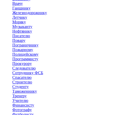
Врачу
Гаишнику
Железнодорожнику
Летчику
Моряку
Музыканту
Нефтянику
Писателю
Повару
Пограничнику
Пожарному
Полицейскому
Программисту
Прокурору
Следователю
Сотруднику ФСБ
Спасателю
Строителю
Студенту
Таможеннику
Тренеру
Учителю
Финансисту
Фотографу
Футболисту