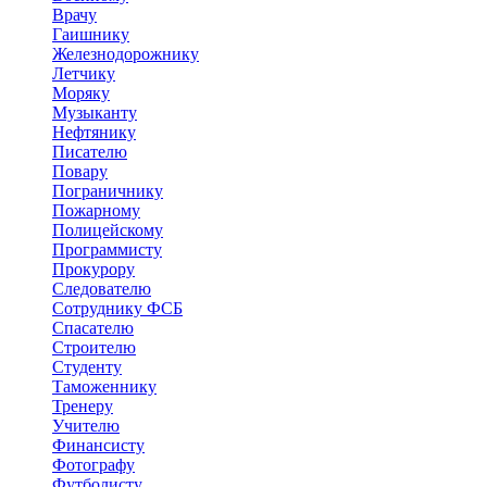
Врачу
Гаишнику
Железнодорожнику
Летчику
Моряку
Музыканту
Нефтянику
Писателю
Повару
Пограничнику
Пожарному
Полицейскому
Программисту
Прокурору
Следователю
Сотруднику ФСБ
Спасателю
Строителю
Студенту
Таможеннику
Тренеру
Учителю
Финансисту
Фотографу
Футболисту