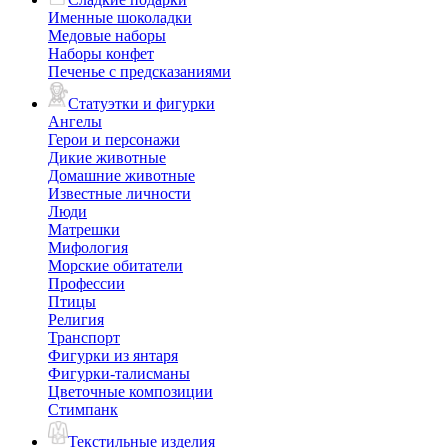
Именные шоколадки
Медовые наборы
Наборы конфет
Печенье с предсказаниями
Статуэтки и фигурки
Ангелы
Герои и персонажи
Дикие животные
Домашние животные
Известные личности
Люди
Матрешки
Мифология
Морские обитатели
Профессии
Птицы
Религия
Транспорт
Фигурки из янтаря
Фигурки-талисманы
Цветочные композиции
Стимпанк
Текстильные изделия