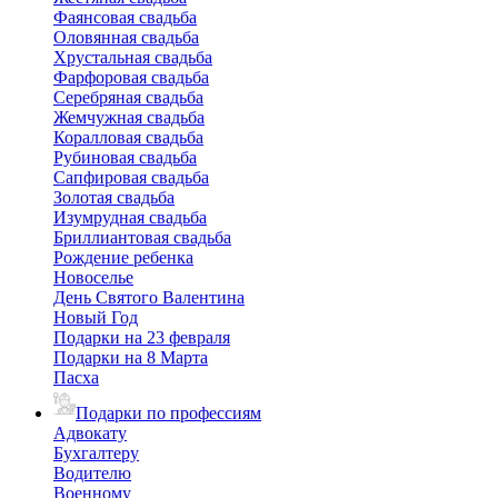
Фаянсовая свадьба
Оловянная свадьба
Хрустальная свадьба
Фарфоровая свадьба
Серебряная свадьба
Жемчужная свадьба
Коралловая свадьба
Рубиновая свадьба
Сапфировая свадьба
Золотая свадьба
Изумрудная свадьба
Бриллиантовая свадьба
Рождение ребенка
Новоселье
День Святого Валентина
Новый Год
Подарки на 23 февраля
Подарки на 8 Марта
Пасха
Подарки по профессиям
Адвокату
Бухгалтеру
Водителю
Военному