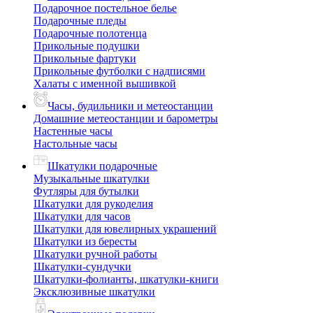
Подарочное постельное белье
Подарочные пледы
Подарочные полотенца
Прикольные подушки
Прикольные фартуки
Прикольные футболки с надписями
Халаты с именной вышивкой
Часы, будильники и метеостанции
Домашние метеостанции и барометры
Настенные часы
Настольные часы
Шкатулки подарочные
Музыкальные шкатулки
Футляры для бутылки
Шкатулки для рукоделия
Шкатулки для часов
Шкатулки для ювелирных украшений
Шкатулки из бересты
Шкатулки ручной работы
Шкатулки-сундучки
Шкатулки-фолианты, шкатулки-книги
Эксклюзивные шкатулки