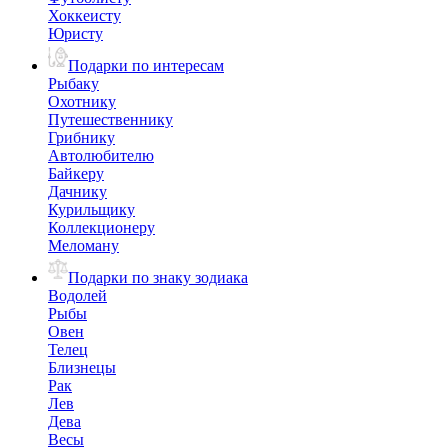
Хоккеисту
Юристу
Подарки по интересам
Рыбаку
Охотнику
Путешественнику
Грибнику
Автолюбителю
Байкеру
Дачнику
Курильщику
Коллекционеру
Меломану
Подарки по знаку зодиака
Водолей
Рыбы
Овен
Телец
Близнецы
Рак
Лев
Дева
Весы