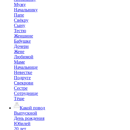
Мужу
Начальнику
Папе
Свёкру
Сыну
Тестю
Женщине
Бабушке
Дочери
Жене
Любимой
Маме
Начальнице
Невестке
Подруге
Свекрови
Сестре
Сотруднице
Тёще
Какой повод
Выпускной
День рождения
Юбилей
20 лет