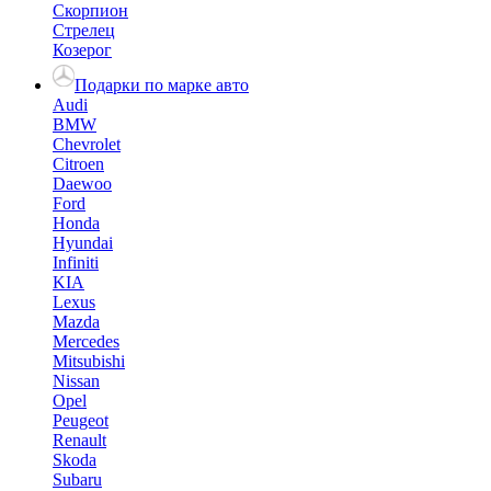
Скорпион
Стрелец
Козерог
Подарки по марке авто
Audi
BMW
Chevrolet
Citroen
Daewoo
Ford
Honda
Hyundai
Infiniti
KIA
Lexus
Mazda
Mercedes
Mitsubishi
Nissan
Opel
Peugeot
Renault
Skoda
Subaru