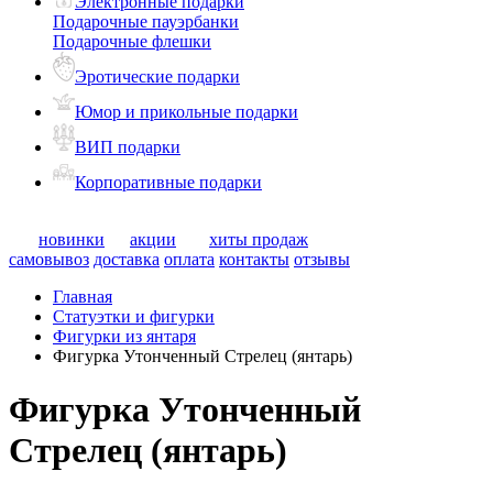
Электронные подарки
Подарочные пауэрбанки
Подарочные флешки
Эротические подарки
Юмор и прикольные подарки
ВИП подарки
Корпоративные подарки
новинки
акции
хиты продаж
самовывоз
доставка
оплата
контакты
отзывы
Главная
Статуэтки и фигурки
Фигурки из янтаря
Фигурка Утонченный Стрелец (янтарь)
Фигурка Утонченный
Стрелец (янтарь)