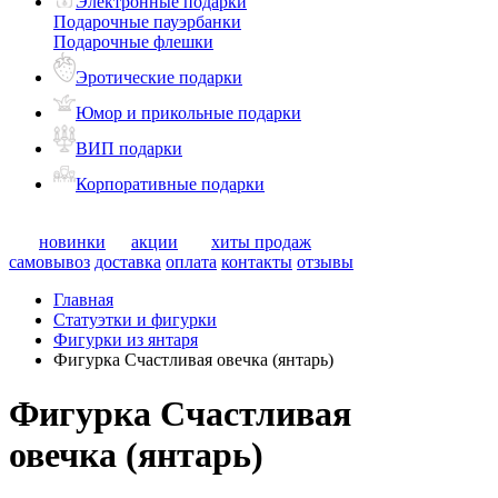
Электронные подарки
Подарочные пауэрбанки
Подарочные флешки
Эротические подарки
Юмор и прикольные подарки
ВИП подарки
Корпоративные подарки
новинки
акции
хиты продаж
самовывоз
доставка
оплата
контакты
отзывы
Главная
Статуэтки и фигурки
Фигурки из янтаря
Фигурка Счастливая овечка (янтарь)
Фигурка Счастливая
овечка (янтарь)