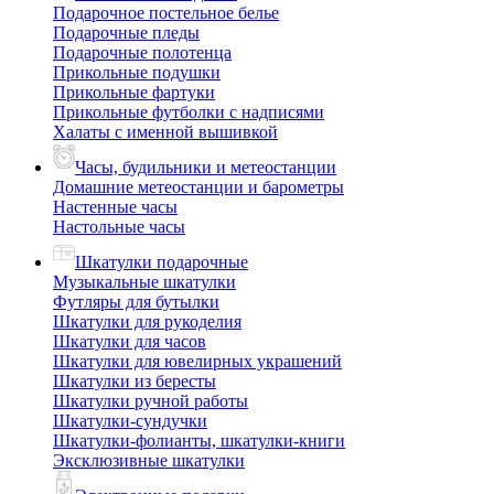
Подарочное постельное белье
Подарочные пледы
Подарочные полотенца
Прикольные подушки
Прикольные фартуки
Прикольные футболки с надписями
Халаты с именной вышивкой
Часы, будильники и метеостанции
Домашние метеостанции и барометры
Настенные часы
Настольные часы
Шкатулки подарочные
Музыкальные шкатулки
Футляры для бутылки
Шкатулки для рукоделия
Шкатулки для часов
Шкатулки для ювелирных украшений
Шкатулки из бересты
Шкатулки ручной работы
Шкатулки-сундучки
Шкатулки-фолианты, шкатулки-книги
Эксклюзивные шкатулки