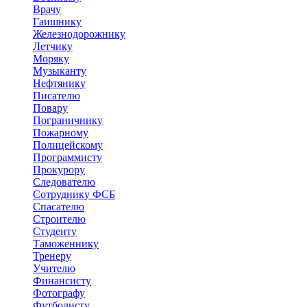
Врачу
Гаишнику
Железнодорожнику
Летчику
Моряку
Музыканту
Нефтянику
Писателю
Повару
Пограничнику
Пожарному
Полицейскому
Программисту
Прокурору
Следователю
Сотруднику ФСБ
Спасателю
Строителю
Студенту
Таможеннику
Тренеру
Учителю
Финансисту
Фотографу
Футболисту