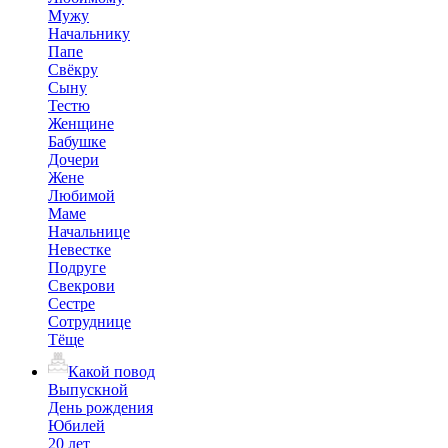
Мужу
Начальнику
Папе
Свёкру
Сыну
Тестю
Женщине
Бабушке
Дочери
Жене
Любимой
Маме
Начальнице
Невестке
Подруге
Свекрови
Сестре
Сотруднице
Тёще
Какой повод
Выпускной
День рождения
Юбилей
20 лет