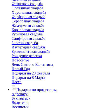
Фаянсовая свадьба
Оловянная свадьба
Хрустальная свадьба
Фарфоровая свадьба
Серебряная свадьба
Жемчужная свадьба
Коралловая свадьба
Рубиновая свадьба
Сапфировая свадьба
Золотая свадьба
Изумрудная свадьба
Бриллиантовая свадьба
Рождение ребенка
Новоселье
День Святого Валентина
Новый Год
Подарки на 23 февраля
Подарки на 8 Марта
Пасха
Подарки по профессиям
Адвокату
Бухгалтеру
Водителю
Военному