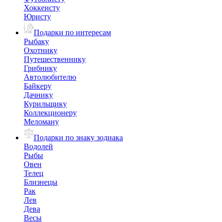
Хоккеисту
Юристу
Подарки по интересам
Рыбаку
Охотнику
Путешественнику
Грибнику
Автолюбителю
Байкеру
Дачнику
Курильщику
Коллекционеру
Меломану
Подарки по знаку зодиака
Водолей
Рыбы
Овен
Телец
Близнецы
Рак
Лев
Дева
Весы