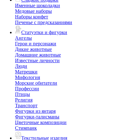
Именные шоколадки
Медовые наборы
Наборы конфет
Печенье с предсказаниями
Статуэтки и фигурки
Ангелы
Герои и персонажи
Дикие животные
Домашние животные
Известные личности
Люди
Матрешки
Мифология
Морские обитатели
Профессии
Птицы
Религия
Транспорт
Фигурки из янтаря
Фигурки-талисманы
Цветочные композиции
Стимпанк
Текстильные изделия