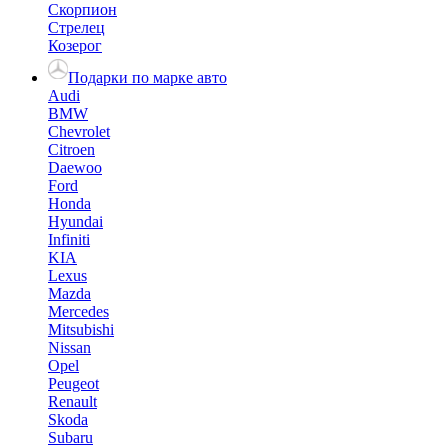
Скорпион
Стрелец
Козерог
Подарки по марке авто
Audi
BMW
Chevrolet
Citroen
Daewoo
Ford
Honda
Hyundai
Infiniti
KIA
Lexus
Mazda
Mercedes
Mitsubishi
Nissan
Opel
Peugeot
Renault
Skoda
Subaru