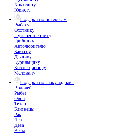
Хоккеисту
Юристу
Подарки по интересам
Рыбаку
Охотнику
Путешественнику
Грибнику
Автолюбителю
Байкеру
Дачнику
Курильщику
Коллекционеру
Меломану
Подарки по знаку зодиака
Водолей
Рыбы
Овен
Телец
Близнецы
Рак
Лев
Дева
Весы