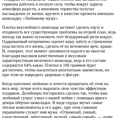
гормоны работать в полную силу, чтобы вокруг царила
атмосфера радости, а виновник торжества получал
наслаждение от жизни: вручите в качестве презента именную
шоколадку «Любимому мужу».
Плитка вкуснейшего шоколада заставит сделать паузу и
отодвинуть все существующие проблемы на второй план, ведь
иногда так важно остановить этот безудержный ритм вокруг.
Одариваемый непременно оценит вашу заботу и стремление
подсластить его жизнь, сделать её на мгновение ярче, краше.
И, поверьте, этот момент запомнится надолго во многом
благодаря высоким качественным и вкусовым
характеристикам молочного шоколада, ведь в его составе
содержится 64% какао. Плитки в 100 граммов будет
достаточно, чтобы насытиться аппетитным лакомством, но
при этом не навредить здоровью и фигуре.
Когда наполнен любовью и хочется прокричать об этом на
весь мир, лучше всего выразить свои чувства эффектным
подарком. Дизайнеры постарались сделать так, чтобы ваш
любимый супруг узнал о вашей любви с помощью яркого
декора обёртки шоколадки. В виде сердца звучат самые
тёплые комплименты в его адрес, при этом главным
украшением служит имя мужа. «Отважный, умный,
единственный, заботливый, родной, самый-самый», — разве