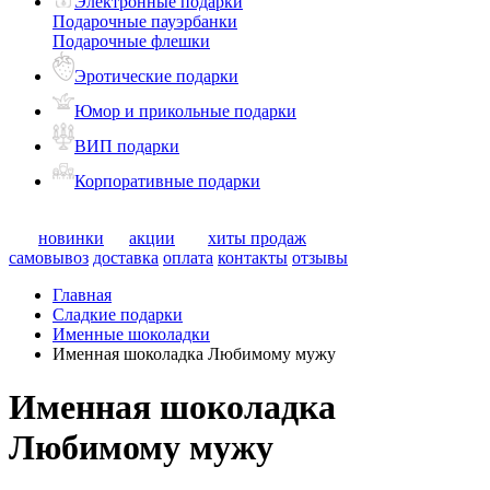
Электронные подарки
Подарочные пауэрбанки
Подарочные флешки
Эротические подарки
Юмор и прикольные подарки
ВИП подарки
Корпоративные подарки
новинки
акции
хиты продаж
самовывоз
доставка
оплата
контакты
отзывы
Главная
Сладкие подарки
Именные шоколадки
Именная шоколадка Любимому мужу
Именная шоколадка
Любимому мужу