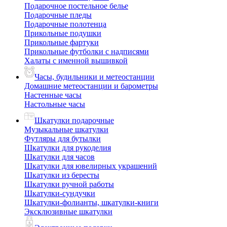
Подарочное постельное белье
Подарочные пледы
Подарочные полотенца
Прикольные подушки
Прикольные фартуки
Прикольные футболки с надписями
Халаты с именной вышивкой
Часы, будильники и метеостанции
Домашние метеостанции и барометры
Настенные часы
Настольные часы
Шкатулки подарочные
Музыкальные шкатулки
Футляры для бутылки
Шкатулки для рукоделия
Шкатулки для часов
Шкатулки для ювелирных украшений
Шкатулки из бересты
Шкатулки ручной работы
Шкатулки-сундучки
Шкатулки-фолианты, шкатулки-книги
Эксклюзивные шкатулки