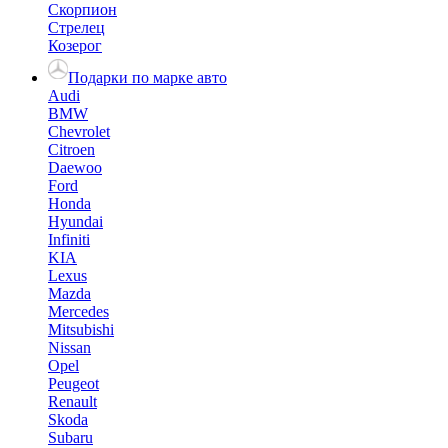
Скорпион
Стрелец
Козерог
Подарки по марке авто
Audi
BMW
Chevrolet
Citroen
Daewoo
Ford
Honda
Hyundai
Infiniti
KIA
Lexus
Mazda
Mercedes
Mitsubishi
Nissan
Opel
Peugeot
Renault
Skoda
Subaru