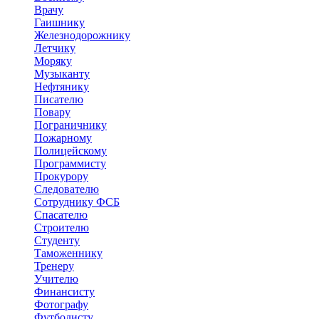
Врачу
Гаишнику
Железнодорожнику
Летчику
Моряку
Музыканту
Нефтянику
Писателю
Повару
Пограничнику
Пожарному
Полицейскому
Программисту
Прокурору
Следователю
Сотруднику ФСБ
Спасателю
Строителю
Студенту
Таможеннику
Тренеру
Учителю
Финансисту
Фотографу
Футболисту