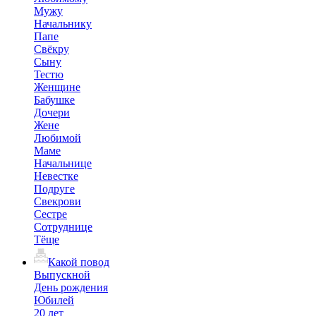
Мужу
Начальнику
Папе
Свёкру
Сыну
Тестю
Женщине
Бабушке
Дочери
Жене
Любимой
Маме
Начальнице
Невестке
Подруге
Свекрови
Сестре
Сотруднице
Тёще
Какой повод
Выпускной
День рождения
Юбилей
20 лет