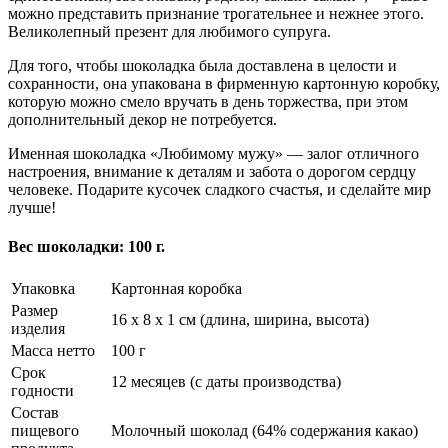
можно представить признание трогательнее и нежнее этого.
Великолепный презент для любимого супруга.
Для того, чтобы шоколадка была доставлена в целости и
сохранности, она упакована в фирменную картонную коробку,
которую можно смело вручать в день торжества, при этом
дополнительный декор не потребуется.
Именная шоколадка «Любимому мужу» — залог отличного
настроения, внимание к деталям и забота о дорогом сердцу
человеке. Подарите кусочек сладкого счастья, и сделайте мир
лучше!
Вес шоколадки: 100 г.
Упаковка
Картонная коробка
Размер
16 х 8 х 1 см (длина, ширина, высота)
изделия
Масса нетто
100 г
Срок
12 месяцев (с даты производства)
годности
Состав
пищевого
Молочный шоколад (64% содержания какао)