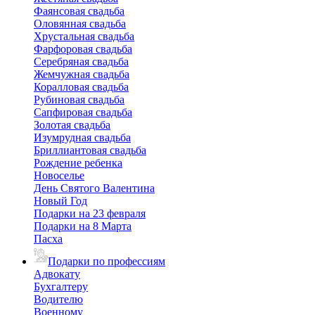
Фаянсовая свадьба
Оловянная свадьба
Хрустальная свадьба
Фарфоровая свадьба
Серебряная свадьба
Жемчужная свадьба
Коралловая свадьба
Рубиновая свадьба
Сапфировая свадьба
Золотая свадьба
Изумрудная свадьба
Бриллиантовая свадьба
Рождение ребенка
Новоселье
День Святого Валентина
Новый Год
Подарки на 23 февраля
Подарки на 8 Марта
Пасха
Подарки по профессиям
Адвокату
Бухгалтеру
Водителю
Военному