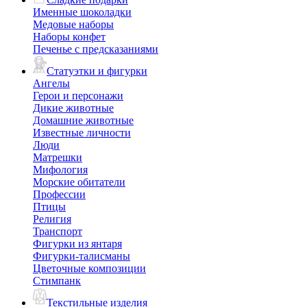
Именные шоколадки
Медовые наборы
Наборы конфет
Печенье с предсказаниями
Статуэтки и фигурки
Ангелы
Герои и персонажи
Дикие животные
Домашние животные
Известные личности
Люди
Матрешки
Мифология
Морские обитатели
Профессии
Птицы
Религия
Транспорт
Фигурки из янтаря
Фигурки-талисманы
Цветочные композиции
Стимпанк
Текстильные изделия