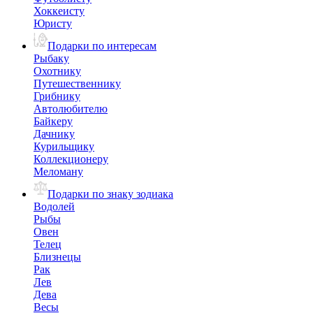
Хоккеисту
Юристу
Подарки по интересам
Рыбаку
Охотнику
Путешественнику
Грибнику
Автолюбителю
Байкеру
Дачнику
Курильщику
Коллекционеру
Меломану
Подарки по знаку зодиака
Водолей
Рыбы
Овен
Телец
Близнецы
Рак
Лев
Дева
Весы