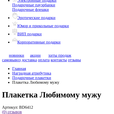
Электронные подарки
Подарочные пауэрбанки
Подарочные флешки
Эротические подарки
Юмор и прикольные подарки
ВИП подарки
Корпоративные подарки
новинки
акции
хиты продаж
самовывоз
доставка
оплата
контакты
отзывы
Главная
Наградная атрибутика
Подарочные плакетки
Плакетка Любимому мужу
Плакетка Любимому мужу
Артикул:
BD6412
(0)
отзывов