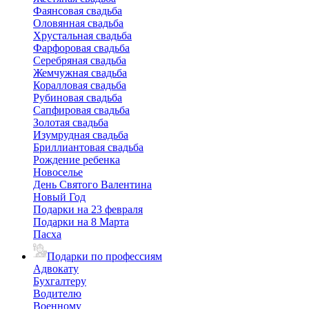
Фаянсовая свадьба
Оловянная свадьба
Хрустальная свадьба
Фарфоровая свадьба
Серебряная свадьба
Жемчужная свадьба
Коралловая свадьба
Рубиновая свадьба
Сапфировая свадьба
Золотая свадьба
Изумрудная свадьба
Бриллиантовая свадьба
Рождение ребенка
Новоселье
День Святого Валентина
Новый Год
Подарки на 23 февраля
Подарки на 8 Марта
Пасха
Подарки по профессиям
Адвокату
Бухгалтеру
Водителю
Военному