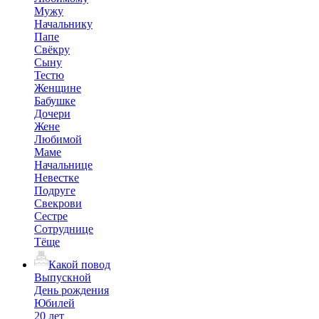
Мужу
Начальнику
Папе
Свёкру
Сыну
Тестю
Женщине
Бабушке
Дочери
Жене
Любимой
Маме
Начальнице
Невестке
Подруге
Свекрови
Сестре
Сотруднице
Тёще
Какой повод
Выпускной
День рождения
Юбилей
20 лет