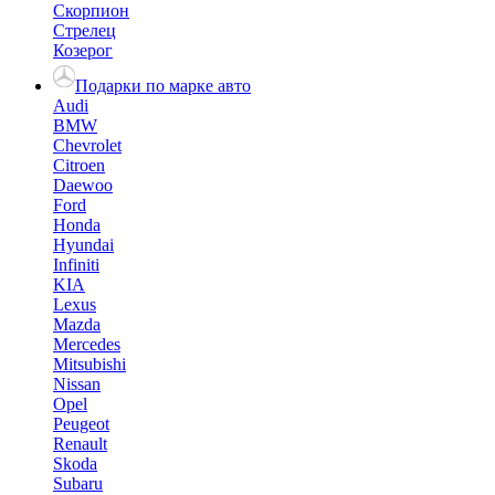
Скорпион
Стрелец
Козерог
Подарки по марке авто
Audi
BMW
Chevrolet
Citroen
Daewoo
Ford
Honda
Hyundai
Infiniti
KIA
Lexus
Mazda
Mercedes
Mitsubishi
Nissan
Opel
Peugeot
Renault
Skoda
Subaru