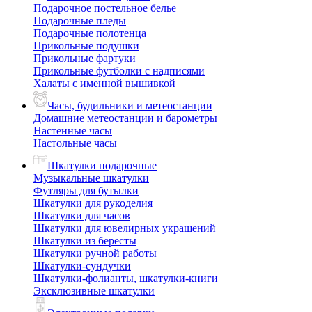
Подарочное постельное белье
Подарочные пледы
Подарочные полотенца
Прикольные подушки
Прикольные фартуки
Прикольные футболки с надписями
Халаты с именной вышивкой
Часы, будильники и метеостанции
Домашние метеостанции и барометры
Настенные часы
Настольные часы
Шкатулки подарочные
Музыкальные шкатулки
Футляры для бутылки
Шкатулки для рукоделия
Шкатулки для часов
Шкатулки для ювелирных украшений
Шкатулки из бересты
Шкатулки ручной работы
Шкатулки-сундучки
Шкатулки-фолианты, шкатулки-книги
Эксклюзивные шкатулки