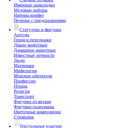
Именные шоколадки
Медовые наборы
Наборы конфет
Печенье с предсказаниями
Статуэтки и фигурки
Ангелы
Герои и персонажи
Дикие животные
Домашние животные
Известные личности
Люди
Матрешки
Мифология
Морские обитатели
Профессии
Птицы
Религия
Транспорт
Фигурки из янтаря
Фигурки-талисманы
Цветочные композиции
Стимпанк
Текстильные изделия