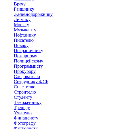
Врачу
Гаишнику
Железнодорожнику
Летчику
Моряку
Музыканту
Нефтянику
Писателю
Повару
Пограничнику
Пожарному
Полицейскому
Программисту
Прокурору
Следователю
Сотруднику ФСБ
Спасателю
Строителю
Студенту
Таможеннику
Тренеру
Учителю
Финансисту
Фотографу
Футболисту