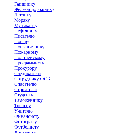
Гаишнику
Железнодорожнику
Летчику
Моряку
Музыканту
Нефтянику
Писателю
Повару
Пограничнику
Пожарному
Полицейскому
Программисту
Прокурору
Следователю
Сотруднику ФСБ
Спасателю
Строителю
Студенту
Таможеннику
Тренеру
Учителю
Финансисту
Фотографу
Футболисту
Хоккеисту