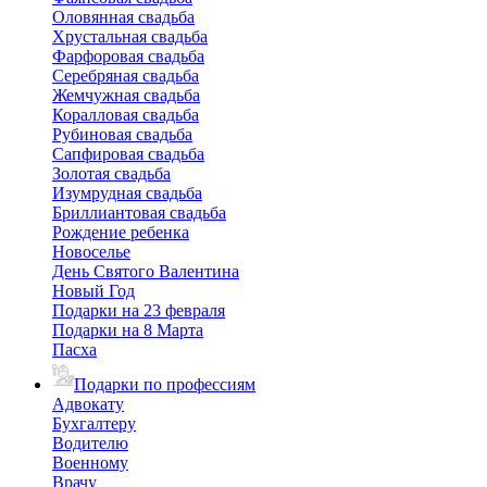
Оловянная свадьба
Хрустальная свадьба
Фарфоровая свадьба
Серебряная свадьба
Жемчужная свадьба
Коралловая свадьба
Рубиновая свадьба
Сапфировая свадьба
Золотая свадьба
Изумрудная свадьба
Бриллиантовая свадьба
Рождение ребенка
Новоселье
День Святого Валентина
Новый Год
Подарки на 23 февраля
Подарки на 8 Марта
Пасха
Подарки по профессиям
Адвокату
Бухгалтеру
Водителю
Военному
Врачу