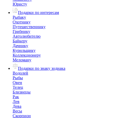
Юристу
Подарки по интересам
Рыбаку
Охотнику
Путешественнику
Грибнику
Автолюбителю
Байкеру
Дачнику
Курильщику
Коллекционеру
Меломану
Подарки по знаку зодиака
Водолей
Рыбы
Овен
Телец
Близнецы
Рак
Лев
Дева
Весы
Скорпион