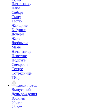
Начальнику
Папе
Свёкру
Сыну
Тестю
Женщине
Бабушке
Дочери
Жене
Любимой
Маме
Начальнице
Невестке
Подруге
Свекрови
Сестре
Сотруднице
Тёще
Какой повод
Выпускной
День рождения
Юбилей
20 лет
25 лет