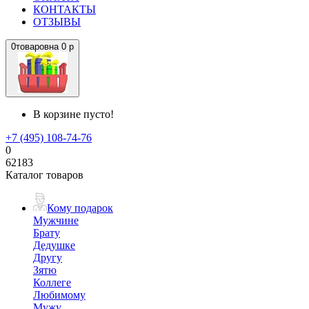
КОНТАКТЫ
ОТЗЫВЫ
0
товаров
на
0 р
В корзине пусто!
+7 (495) 108-74-76
0
62183
Каталог товаров
Кому подарок
Мужчине
Брату
Дедушке
Другу
Зятю
Коллеге
Любимому
Мужу