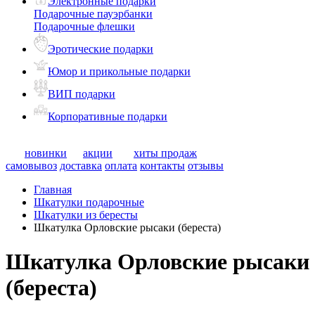
Электронные подарки
Подарочные пауэрбанки
Подарочные флешки
Эротические подарки
Юмор и прикольные подарки
ВИП подарки
Корпоративные подарки
новинки
акции
хиты продаж
самовывоз
доставка
оплата
контакты
отзывы
Главная
Шкатулки подарочные
Шкатулки из бересты
Шкатулка Орловские рысаки (береста)
Шкатулка Орловские рысаки
(береста)