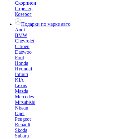
Скорпион
Стрелец
Козерог
Подарки по марке авто
Audi
BMW
Chevrolet
Citroen
Daewoo
Ford
Honda
Hyundai
Infiniti
KIA
Lexus
Mazda
Mercedes
Mitsubishi
Nissan
Opel
Peugeot
Renault
Skoda
Subaru