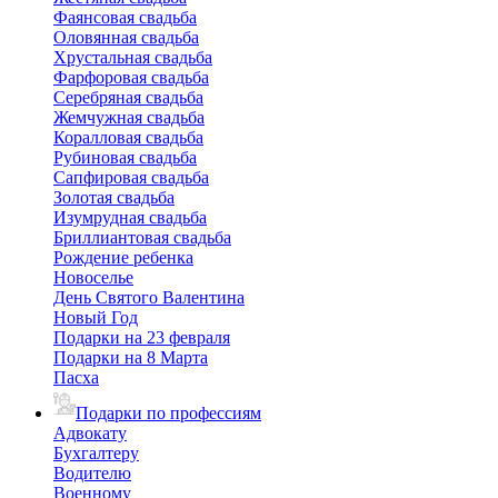
Фаянсовая свадьба
Оловянная свадьба
Хрустальная свадьба
Фарфоровая свадьба
Серебряная свадьба
Жемчужная свадьба
Коралловая свадьба
Рубиновая свадьба
Сапфировая свадьба
Золотая свадьба
Изумрудная свадьба
Бриллиантовая свадьба
Рождение ребенка
Новоселье
День Святого Валентина
Новый Год
Подарки на 23 февраля
Подарки на 8 Марта
Пасха
Подарки по профессиям
Адвокату
Бухгалтеру
Водителю
Военному