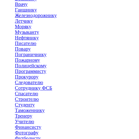
Врачу
Гаишнику
Железнодорожнику
Летчику
Моряку
Музыканту
Нефтянику
Писателю
Повару
Пограничнику
Пожарному
Полицейскому
Программисту
Прокурору
Следователю
Сотруднику ФСБ
Спасателю
Строителю
Студенту
Таможеннику
Тренеру
Учителю
Финансисту
Фотографу
Футболисту