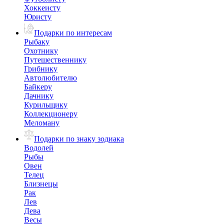
Хоккеисту
Юристу
Подарки по интересам
Рыбаку
Охотнику
Путешественнику
Грибнику
Автолюбителю
Байкеру
Дачнику
Курильщику
Коллекционеру
Меломану
Подарки по знаку зодиака
Водолей
Рыбы
Овен
Телец
Близнецы
Рак
Лев
Дева
Весы