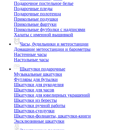
Подарочное постельное белье
Подарочные пледы
Подарочные полотенца
Прикольные подушки
Прикольные фартуки
Прикольные футболки с надписями
Халаты с именной вышивкой
Часы, будильники и метеостанции
Домашние метеостанции и барометры
Настенные часы
Настольные часы
Шкатулки подарочные
Музыкальные шкатулки
Футляры для бутылки
Шкатулки для рукоделия
Шкатулки для часов
Шкатулки для ювелирных украшений
Шкатулки из бересты
Шкатулки ручной работы
Шкатулки-сундучки
Шкатулки-фолианты, шкатулки-книги
Эксклюзивные шкатулки