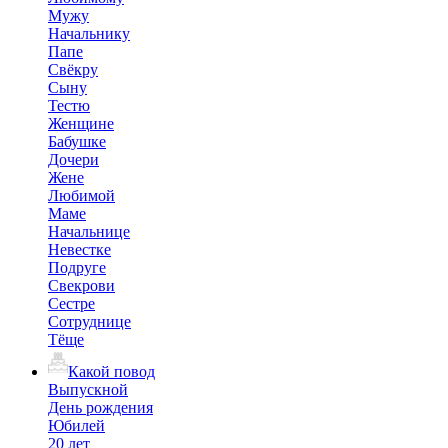
Мужу
Начальнику
Папе
Свёкру
Сыну
Тестю
Женщине
Бабушке
Дочери
Жене
Любимой
Маме
Начальнице
Невестке
Подруге
Свекрови
Сестре
Сотруднице
Тёще
Какой повод
Выпускной
День рождения
Юбилей
20 лет