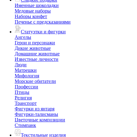
Именные шоколадки
Медовые наборы
Наборы конфет
Печенье с предсказаниями
Статуэтки и фигурки
Ангелы
Герои и персонажи
Дикие животные
Домашние животные
Известные личности
Люди
Матрешки
Мифология
Морские обитатели
Профессии
Птицы
Религия
Транспорт
Фигурки из янтаря
Фигурки-талисманы
Цветочные композиции
Стимпанк
Текстильные изделия