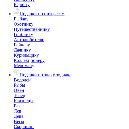
Юристу
Подарки по интересам
Рыбаку
Охотнику
Путешественнику
Грибнику
Автолюбителю
Байкеру
Дачнику
Курильщику
Коллекционеру
Меломану
Подарки по знаку зодиака
Водолей
Рыбы
Овен
Телец
Близнецы
Рак
Лев
Дева
Весы
Скорпион