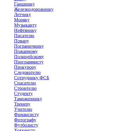
Гаишнику
Железнодорожнику
Летчику
Моряку
Музыканту
Нефтянику
Писателю
Повару
Пограничнику
Пожарному
Полицейскому
Программисту
Прокурору
Следователю
Сотруднику ФСБ
Спасателю
Строителю
Студенту
Таможеннику
Тренеру
Учителю
Финансисту
Фотографу
Футболисту
Хоккеисту