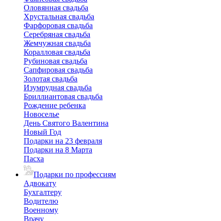
Оловянная свадьба
Хрустальная свадьба
Фарфоровая свадьба
Серебряная свадьба
Жемчужная свадьба
Коралловая свадьба
Рубиновая свадьба
Сапфировая свадьба
Золотая свадьба
Изумрудная свадьба
Бриллиантовая свадьба
Рождение ребенка
Новоселье
День Святого Валентина
Новый Год
Подарки на 23 февраля
Подарки на 8 Марта
Пасха
Подарки по профессиям
Адвокату
Бухгалтеру
Водителю
Военному
Врачу