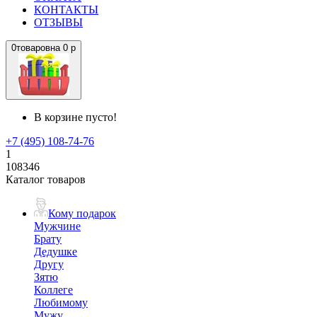
КОНТАКТЫ
ОТЗЫВЫ
0
товаров
на
0 р
В корзине пусто!
+7 (495) 108-74-76
1
108346
Каталог товаров
Кому подарок
Мужчине
Брату
Дедушке
Другу
Зятю
Коллеге
Любимому
Мужу