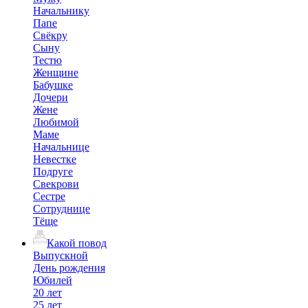
Начальнику
Папе
Свёкру
Сыну
Тестю
Женщине
Бабушке
Дочери
Жене
Любимой
Маме
Начальнице
Невестке
Подруге
Свекрови
Сестре
Сотруднице
Тёще
Какой повод
Выпускной
День рождения
Юбилей
20 лет
25 лет