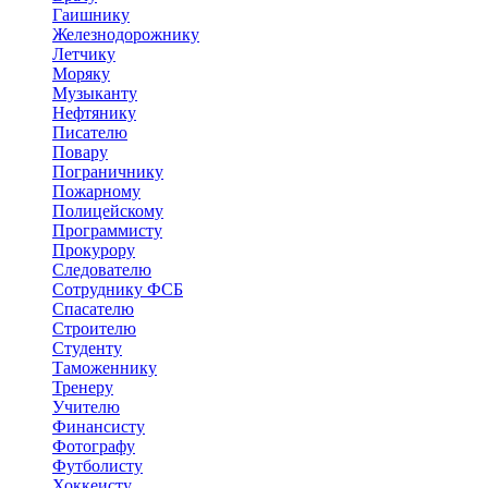
Гаишнику
Железнодорожнику
Летчику
Моряку
Музыканту
Нефтянику
Писателю
Повару
Пограничнику
Пожарному
Полицейскому
Программисту
Прокурору
Следователю
Сотруднику ФСБ
Спасателю
Строителю
Студенту
Таможеннику
Тренеру
Учителю
Финансисту
Фотографу
Футболисту
Хоккеисту