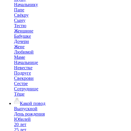
Начальнику
Папе
Свёкру
Сыну
Тестю
Женщине
Бабушке
Дочери
Жене
Любимой
Маме
Начальнице
Невестке
Подруге
Свекрови
Сестре
Сотруднице
Тёще
Какой повод
Выпускной
День рождения
Юбилей
20 лет
25 лет