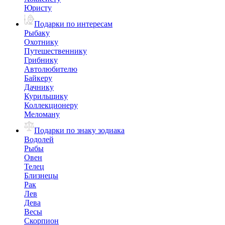
Юристу
Подарки по интересам
Рыбаку
Охотнику
Путешественнику
Грибнику
Автолюбителю
Байкеру
Дачнику
Курильщику
Коллекционеру
Меломану
Подарки по знаку зодиака
Водолей
Рыбы
Овен
Телец
Близнецы
Рак
Лев
Дева
Весы
Скорпион