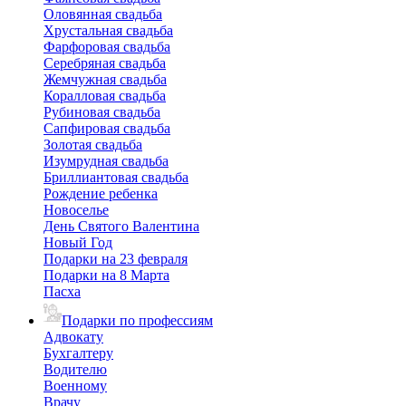
Оловянная свадьба
Хрустальная свадьба
Фарфоровая свадьба
Серебряная свадьба
Жемчужная свадьба
Коралловая свадьба
Рубиновая свадьба
Сапфировая свадьба
Золотая свадьба
Изумрудная свадьба
Бриллиантовая свадьба
Рождение ребенка
Новоселье
День Святого Валентина
Новый Год
Подарки на 23 февраля
Подарки на 8 Марта
Пасха
Подарки по профессиям
Адвокату
Бухгалтеру
Водителю
Военному
Врачу