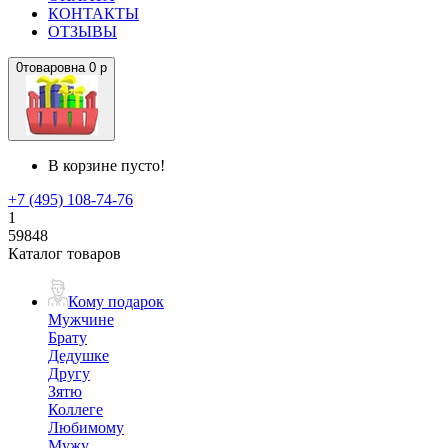
КОНТАКТЫ
ОТЗЫВЫ
0
товаров
на
0 р
В корзине пусто!
+7 (495) 108-74-76
1
59848
Каталог товаров
Кому подарок
Мужчине
Брату
Дедушке
Другу
Зятю
Коллеге
Любимому
Мужу