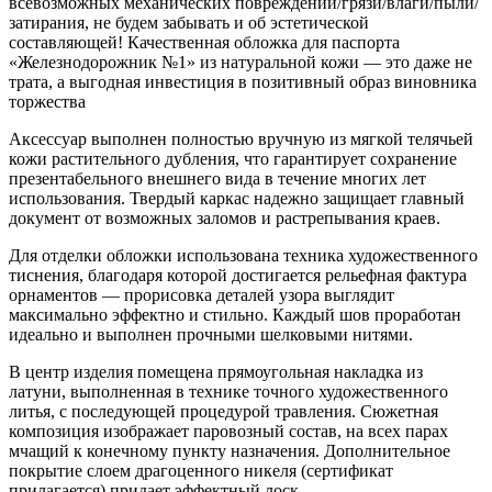
всевозможных механических повреждений/грязи/влаги/пыли/
затирания, не будем забывать и об эстетической
составляющей! Качественная обложка для паспорта
«Железнодорожник №1» из натуральной кожи — это даже не
трата, а выгодная инвестиция в позитивный образ виновника
торжества
Аксессуар выполнен полностью вручную из мягкой телячьей
кожи растительного дубления, что гарантирует сохранение
презентабельного внешнего вида в течение многих лет
использования. Твердый каркас надежно защищает главный
документ от возможных заломов и растрепывания краев.
Для отделки обложки использована техника художественного
тиснения, благодаря которой достигается рельефная фактура
орнаментов — прорисовка деталей узора выглядит
максимально эффектно и стильно. Каждый шов проработан
идеально и выполнен прочными шелковыми нитями.
В центр изделия помещена прямоугольная накладка из
латуни, выполненная в технике точного художественного
литья, с последующей процедурой травления. Сюжетная
композиция изображает паровозный состав, на всех парах
мчащий к конечному пункту назначения. Дополнительное
покрытие слоем драгоценного никеля (сертификат
прилагается) придает эффектный лоск.