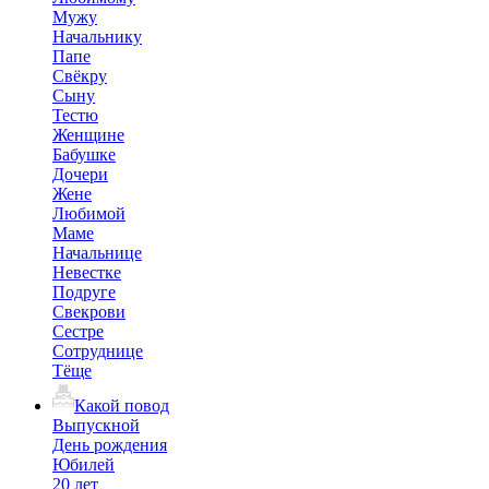
Мужу
Начальнику
Папе
Свёкру
Сыну
Тестю
Женщине
Бабушке
Дочери
Жене
Любимой
Маме
Начальнице
Невестке
Подруге
Свекрови
Сестре
Сотруднице
Тёще
Какой повод
Выпускной
День рождения
Юбилей
20 лет