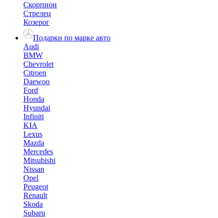
Скорпион
Стрелец
Козерог
Подарки по марке авто
Audi
BMW
Chevrolet
Citroen
Daewoo
Ford
Honda
Hyundai
Infiniti
KIA
Lexus
Mazda
Mercedes
Mitsubishi
Nissan
Opel
Peugeot
Renault
Skoda
Subaru