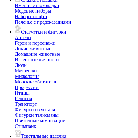
Именные шоколадки
Медовые наборы
Наборы конфет
Печенье с предсказаниями
Статуэтки и фигурки
Ангелы
Герои и персонажи
Дикие животные
Домашние животные
Известные личности
Люди
Матрешки
Мифология
Морские обитатели
Профессии
Птицы
Религия
Транспорт
Фигурки из янтаря
Фигурки-талисманы
Цветочные композиции
Стимпанк
Текстильные изделия