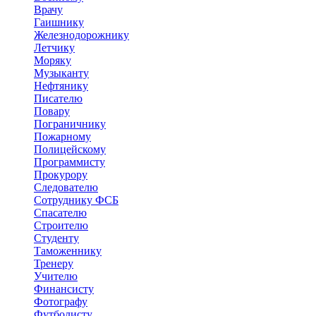
Врачу
Гаишнику
Железнодорожнику
Летчику
Моряку
Музыканту
Нефтянику
Писателю
Повару
Пограничнику
Пожарному
Полицейскому
Программисту
Прокурору
Следователю
Сотруднику ФСБ
Спасателю
Строителю
Студенту
Таможеннику
Тренеру
Учителю
Финансисту
Фотографу
Футболисту