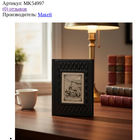
Артикул:
MK54997
(0)
отзывов
Производитель:
Макей