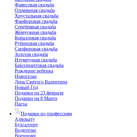
Фаянсовая свадьба
Оловянная свадьба
Хрустальная свадьба
Фарфоровая свадьба
Серебряная свадьба
Жемчужная свадьба
Коралловая свадьба
Рубиновая свадьба
Сапфировая свадьба
Золотая свадьба
Изумрудная свадьба
Бриллиантовая свадьба
Рождение ребенка
Новоселье
День Святого Валентина
Новый Год
Подарки на 23 февраля
Подарки на 8 Марта
Пасха
Подарки по профессиям
Адвокату
Бухгалтеру
Водителю
Военному