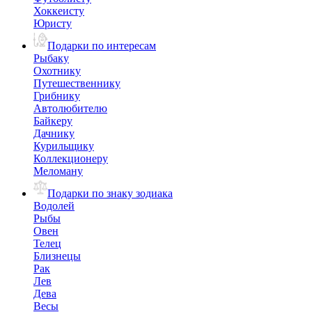
Хоккеисту
Юристу
Подарки по интересам
Рыбаку
Охотнику
Путешественнику
Грибнику
Автолюбителю
Байкеру
Дачнику
Курильщику
Коллекционеру
Меломану
Подарки по знаку зодиака
Водолей
Рыбы
Овен
Телец
Близнецы
Рак
Лев
Дева
Весы