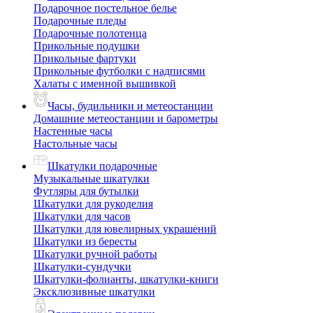
Подарочное постельное белье
Подарочные пледы
Подарочные полотенца
Прикольные подушки
Прикольные фартуки
Прикольные футболки с надписями
Халаты с именной вышивкой
Часы, будильники и метеостанции
Домашние метеостанции и барометры
Настенные часы
Настольные часы
Шкатулки подарочные
Музыкальные шкатулки
Футляры для бутылки
Шкатулки для рукоделия
Шкатулки для часов
Шкатулки для ювелирных украшений
Шкатулки из бересты
Шкатулки ручной работы
Шкатулки-сундучки
Шкатулки-фолианты, шкатулки-книги
Эксклюзивные шкатулки