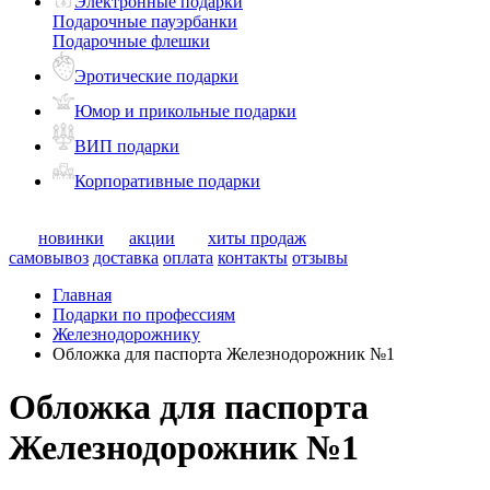
Электронные подарки
Подарочные пауэрбанки
Подарочные флешки
Эротические подарки
Юмор и прикольные подарки
ВИП подарки
Корпоративные подарки
новинки
акции
хиты продаж
самовывоз
доставка
оплата
контакты
отзывы
Главная
Подарки по профессиям
Железнодорожнику
Обложка для паспорта Железнодорожник №1
Обложка для паспорта
Железнодорожник №1