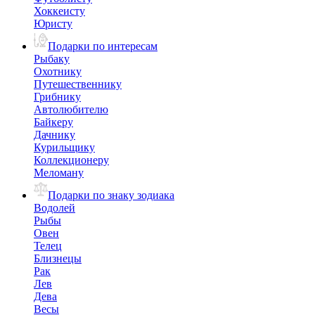
Хоккеисту
Юристу
Подарки по интересам
Рыбаку
Охотнику
Путешественнику
Грибнику
Автолюбителю
Байкеру
Дачнику
Курильщику
Коллекционеру
Меломану
Подарки по знаку зодиака
Водолей
Рыбы
Овен
Телец
Близнецы
Рак
Лев
Дева
Весы