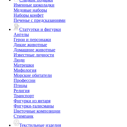
Именные шоколадки
Медовые наборы
Наборы конфет
Печенье с предсказаниями
Статуэтки и фигурки
Ангелы
Герои и персонажи
Дикие животные
Домашние животные
Известные личности
Люди
Матрешки
Мифология
Морские обитатели
Профессии
Птицы
Религия
Транспорт
Фигурки из янтаря
Фигурки-талисманы
Цветочные композиции
Стимпанк
Текстильные изделия