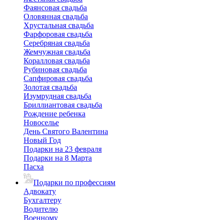
Фаянсовая свадьба
Оловянная свадьба
Хрустальная свадьба
Фарфоровая свадьба
Серебряная свадьба
Жемчужная свадьба
Коралловая свадьба
Рубиновая свадьба
Сапфировая свадьба
Золотая свадьба
Изумрудная свадьба
Бриллиантовая свадьба
Рождение ребенка
Новоселье
День Святого Валентина
Новый Год
Подарки на 23 февраля
Подарки на 8 Марта
Пасха
Подарки по профессиям
Адвокату
Бухгалтеру
Водителю
Военному