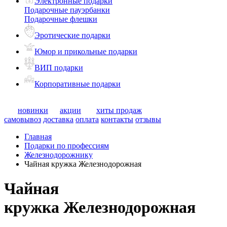
Электронные подарки
Подарочные пауэрбанки
Подарочные флешки
Эротические подарки
Юмор и прикольные подарки
ВИП подарки
Корпоративные подарки
новинки
акции
хиты продаж
самовывоз
доставка
оплата
контакты
отзывы
Главная
Подарки по профессиям
Железнодорожнику
Чайная кружка Железнодорожная
Чайная
кружка Железнодорожная