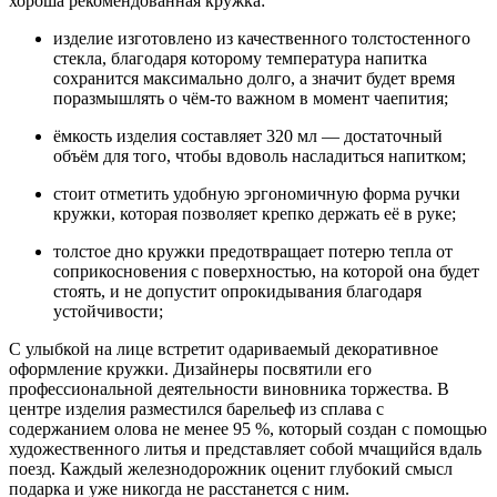
хороша рекомендованная кружка:
изделие изготовлено из качественного толстостенного
стекла, благодаря которому температура напитка
сохранится максимально долго, а значит будет время
поразмышлять о чём-то важном в момент чаепития;
ёмкость изделия составляет 320 мл — достаточный
объём для того, чтобы вдоволь насладиться напитком;
стоит отметить удобную эргономичную форма ручки
кружки, которая позволяет крепко держать её в руке;
толстое дно кружки предотвращает потерю тепла от
соприкосновения с поверхностью, на которой она будет
стоять, и не допустит опрокидывания благодаря
устойчивости;
С улыбкой на лице встретит одариваемый декоративное
оформление кружки. Дизайнеры посвятили его
профессиональной деятельности виновника торжества. В
центре изделия разместился барельеф из сплава с
содержанием олова не менее 95 %, который создан с помощью
художественного литья и представляет собой мчащийся вдаль
поезд. Каждый железнодорожник оценит глубокий смысл
подарка и уже никогда не расстанется с ним.