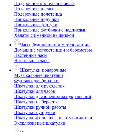
Подарочное постельное белье
Подарочные пледы
Подарочные полотенца
Прикольные подушки
Прикольные фартуки
Прикольные футболки с надписями
Халаты с именной вышивкой
Часы, будильники и метеостанции
Домашние метеостанции и барометры
Настенные часы
Настольные часы
Шкатулки подарочные
Музыкальные шкатулки
Футляры для бутылки
Шкатулки для рукоделия
Шкатулки для часов
Шкатулки для ювелирных украшений
Шкатулки из бересты
Шкатулки ручной работы
Шкатулки-сундучки
Шкатулки-фолианты, шкатулки-книги
Эксклюзивные шкатулки