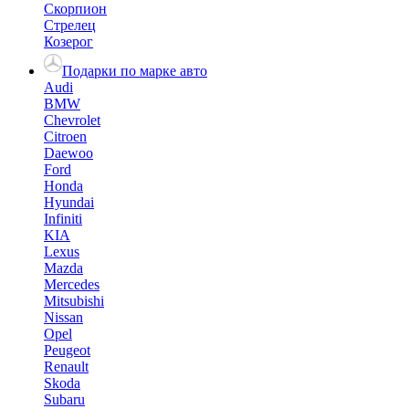
Скорпион
Стрелец
Козерог
Подарки по марке авто
Audi
BMW
Chevrolet
Citroen
Daewoo
Ford
Honda
Hyundai
Infiniti
KIA
Lexus
Mazda
Mercedes
Mitsubishi
Nissan
Opel
Peugeot
Renault
Skoda
Subaru