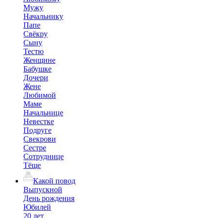
Мужу
Начальнику
Папе
Свёкру
Сыну
Тестю
Женщине
Бабушке
Дочери
Жене
Любимой
Маме
Начальнице
Невестке
Подруге
Свекрови
Сестре
Сотруднице
Тёще
Какой повод
Выпускной
День рождения
Юбилей
20 лет