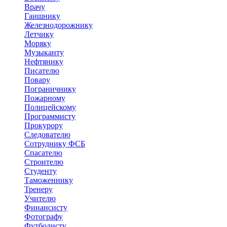
Врачу
Гаишнику
Железнодорожнику
Летчику
Моряку
Музыканту
Нефтянику
Писателю
Повару
Пограничнику
Пожарному
Полицейскому
Программисту
Прокурору
Следователю
Сотруднику ФСБ
Спасателю
Строителю
Студенту
Таможеннику
Тренеру
Учителю
Финансисту
Фотографу
Футболисту