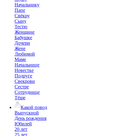
Начальнику
Папе
Свёкру
Сыну
Тестю
Женщине
Бабушке
Дочери
Жене
Любимой
Маме
Начальнице
Невестке
Подруге
Свекрови
Сестре
Сотруднице
Тёще
Какой повод
Выпускной
День рождения
Юбилей
20 лет
25 лет