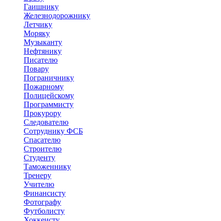
Гаишнику
Железнодорожнику
Летчику
Моряку
Музыканту
Нефтянику
Писателю
Повару
Пограничнику
Пожарному
Полицейскому
Программисту
Прокурору
Следователю
Сотруднику ФСБ
Спасателю
Строителю
Студенту
Таможеннику
Тренеру
Учителю
Финансисту
Фотографу
Футболисту
Хоккеисту