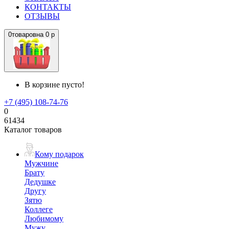
КОНТАКТЫ
ОТЗЫВЫ
0
товаров
на
0 р
В корзине пусто!
+7 (495) 108-74-76
0
61434
Каталог товаров
Кому подарок
Мужчине
Брату
Дедушке
Другу
Зятю
Коллеге
Любимому
Мужу