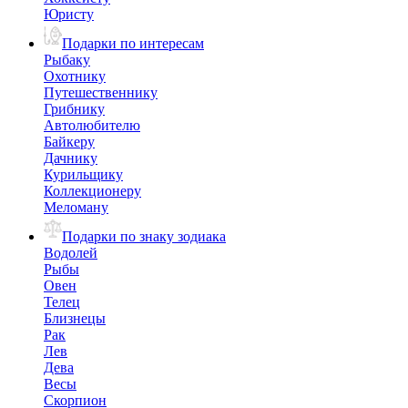
Юристу
Подарки по интересам
Рыбаку
Охотнику
Путешественнику
Грибнику
Автолюбителю
Байкеру
Дачнику
Курильщику
Коллекционеру
Меломану
Подарки по знаку зодиака
Водолей
Рыбы
Овен
Телец
Близнецы
Рак
Лев
Дева
Весы
Скорпион