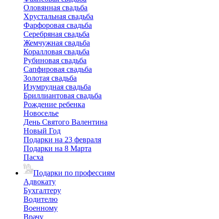
Оловянная свадьба
Хрустальная свадьба
Фарфоровая свадьба
Серебряная свадьба
Жемчужная свадьба
Коралловая свадьба
Рубиновая свадьба
Сапфировая свадьба
Золотая свадьба
Изумрудная свадьба
Бриллиантовая свадьба
Рождение ребенка
Новоселье
День Святого Валентина
Новый Год
Подарки на 23 февраля
Подарки на 8 Марта
Пасха
Подарки по профессиям
Адвокату
Бухгалтеру
Водителю
Военному
Врачу