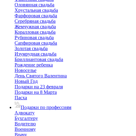
Оловянная свадьба
Хрустальная свадьба
Фарфоровая свадьба
Серебряная свадьба
Жемчужная свадьба
Коралловая свадьба
Рубиновая свадьба
Сапфировая свадьба
Золотая свадьба
Изумрудная свадьба
Бриллиантовая свадьба
Рождение ребенка
Новоселье
День Святого Валентина
Новый Год
Подарки на 23 февраля
Подарки на 8 Марта
Пасха
Подарки по профессиям
Адвокату
Бухгалтеру
Водителю
Военному
Врачу