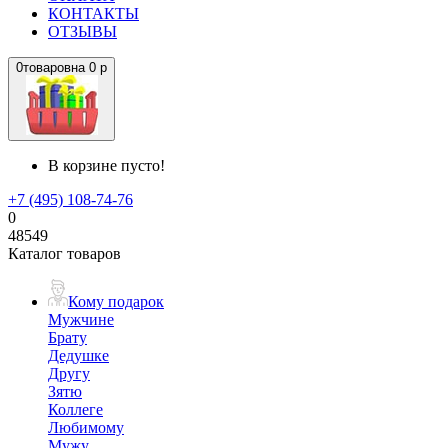
КОНТАКТЫ
ОТЗЫВЫ
0
товаров
на
0 р
В корзине пусто!
+7 (495) 108-74-76
0
48549
Каталог товаров
Кому подарок
Мужчине
Брату
Дедушке
Другу
Зятю
Коллеге
Любимому
Мужу