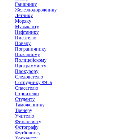
Гаишнику
Железнодорожнику
Летчику
Моряку
Музыканту
Нефтянику
Писателю
Повару
Пограничнику
Пожарному
Полицейскому
Программисту
Прокурору
Следователю
Сотруднику ФСБ
Спасателю
Строителю
Студенту
Таможеннику
Тренеру
Учителю
Финансисту
Фотографу
Футболисту
Хоккеисту