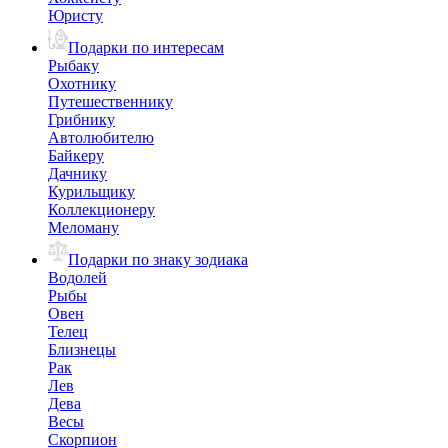
Юристу
Подарки по интересам
Рыбаку
Охотнику
Путешественнику
Грибнику
Автолюбителю
Байкеру
Дачнику
Курильщику
Коллекционеру
Меломану
Подарки по знаку зодиака
Водолей
Рыбы
Овен
Телец
Близнецы
Рак
Лев
Дева
Весы
Скорпион