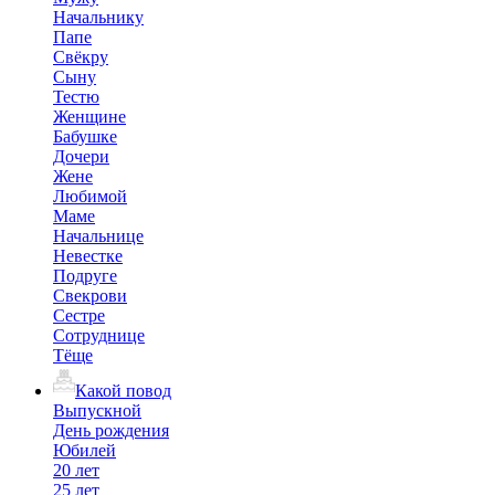
Начальнику
Папе
Свёкру
Сыну
Тестю
Женщине
Бабушке
Дочери
Жене
Любимой
Маме
Начальнице
Невестке
Подруге
Свекрови
Сестре
Сотруднице
Тёще
Какой повод
Выпускной
День рождения
Юбилей
20 лет
25 лет