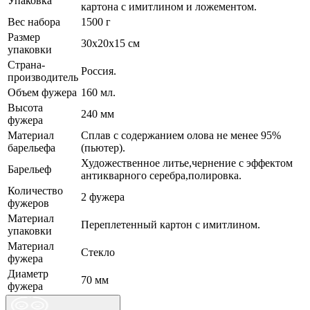
Упаковка
картона с имитлином и ложементом.
Вес набора
1500 г
Размер
30х20х15 см
упаковки
Страна-
Россия.
производитель
Объем фужера
160 мл.
Высота
240 мм
фужера
Материал
Сплав с содержанием олова не менее 95%
барельефа
(пьютер).
Художественное литье,чернение с эффектом
Барельеф
антикварного серебра,полировка.
Количество
2 фужера
фужеров
Материал
Переплетенный картон с имитлином.
упаковки
Материал
Стекло
фужера
Диаметр
70 мм
фужера