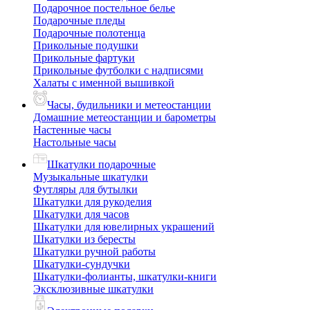
Подарочное постельное белье
Подарочные пледы
Подарочные полотенца
Прикольные подушки
Прикольные фартуки
Прикольные футболки с надписями
Халаты с именной вышивкой
Часы, будильники и метеостанции
Домашние метеостанции и барометры
Настенные часы
Настольные часы
Шкатулки подарочные
Музыкальные шкатулки
Футляры для бутылки
Шкатулки для рукоделия
Шкатулки для часов
Шкатулки для ювелирных украшений
Шкатулки из бересты
Шкатулки ручной работы
Шкатулки-сундучки
Шкатулки-фолианты, шкатулки-книги
Эксклюзивные шкатулки