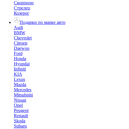
Скорпион
Стрелец
Козерог
Подарки по марке авто
Audi
BMW
Chevrolet
Citroen
Daewoo
Ford
Honda
Hyundai
Infiniti
KIA
Lexus
Mazda
Mercedes
Mitsubishi
Nissan
Opel
Peugeot
Renault
Skoda
Subaru