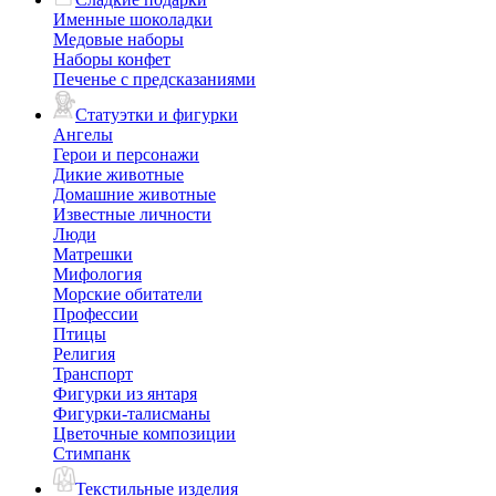
Именные шоколадки
Медовые наборы
Наборы конфет
Печенье с предсказаниями
Статуэтки и фигурки
Ангелы
Герои и персонажи
Дикие животные
Домашние животные
Известные личности
Люди
Матрешки
Мифология
Морские обитатели
Профессии
Птицы
Религия
Транспорт
Фигурки из янтаря
Фигурки-талисманы
Цветочные композиции
Стимпанк
Текстильные изделия