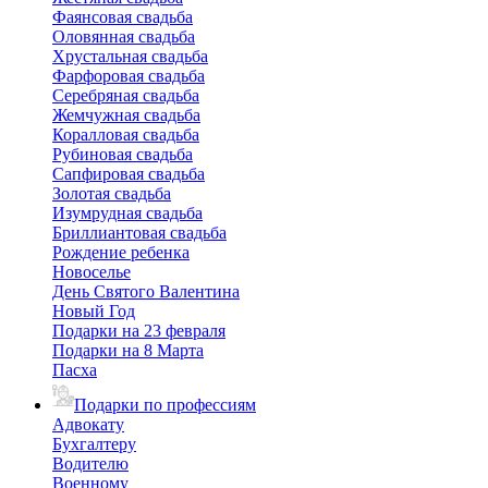
Фаянсовая свадьба
Оловянная свадьба
Хрустальная свадьба
Фарфоровая свадьба
Серебряная свадьба
Жемчужная свадьба
Коралловая свадьба
Рубиновая свадьба
Сапфировая свадьба
Золотая свадьба
Изумрудная свадьба
Бриллиантовая свадьба
Рождение ребенка
Новоселье
День Святого Валентина
Новый Год
Подарки на 23 февраля
Подарки на 8 Марта
Пасха
Подарки по профессиям
Адвокату
Бухгалтеру
Водителю
Военному