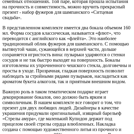
семейных отношениях. Той паре, которая прошла испытания
на прочность и совместимость, можно вручить прекрасный
презент - набор фужеров для шампанского «Ситцевая
свадьба».
В представленном комплекте имеется два бокала объемом 160
мл. Форма сосудов классическая, называется «флют», что
переводится с английского как «флейта». Это наиболее
традиционный облик фужеров для шампанского. С помощью
вытянутой чаши, сужающейся в верхней части, дольше
сохраняется игристость вина: пузырьки ударяются о стенки
сосудов и не так быстро выходят на поверхность. Бокалы
изготовлены их упрочненного чешского стекла, долговечны и
просты в уходе. Прозрачная, гладкая поверхность позволит
наблюдать за стройными рядами пузырьков, насладиться как
ароматом букета алкоголя, так и приятным внешним видом.
Важную роль в таком тематическом подарке играет
декорирование бокалов, оно должно быть ярким и
символичным. В нашем комплекте все говорит о том, что
презент для двух любящих людей. Дизайнеры в качестве
украшения придумали оригинальный, изящный барельеф
«Стрелы амура», где маленький Купидон держит под
прицелом своей стрелы сердца влюбленных. Накладка
создана с помощью художественного литья из прочного и