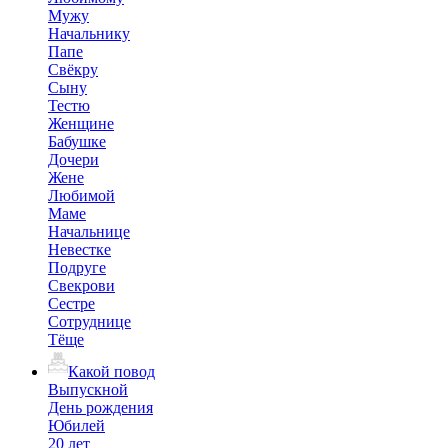
Мужу
Начальнику
Папе
Свёкру
Сыну
Тестю
Женщине
Бабушке
Дочери
Жене
Любимой
Маме
Начальнице
Невестке
Подруге
Свекрови
Сестре
Сотруднице
Тёще
Какой повод
Выпускной
День рождения
Юбилей
20 лет