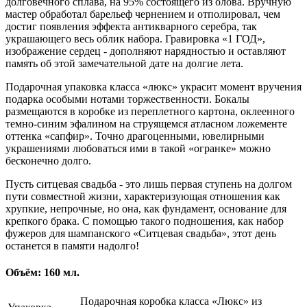
долговечного сплава, на 95% состоящего из олова. Вручную
мастер обработал барельеф чернением и отполировал, чем
достиг появления эффекта антикварного серебра, так
украшающего весь облик набора. Гравировка «1 ГОД»,
изображение сердец - дополняют нарядностью и оставляют
память об этой замечательной дате на долгие лета.
Подарочная упаковка класса «люкс» украсит момент вручения
подарка особыми нотами торжественности. Бокалы
размещаются в коробке из переплетного картона, оклеенного
темно-синим эфалином на струящемся атласном ложементе
оттенка «сапфир». Точно драгоценными, ювелирными
украшениями любоваться ими в такой «огранке» можно
бесконечно долго.
Пусть ситцевая свадьба - это лишь первая ступень на долгом
пути совместной жизни, характеризующая отношения как
хрупкие, непрочные, но она, как фундамент, основание для
крепкого брака. С помощью такого подношения, как набор
фужеров для шампанского «Ситцевая свадьба», этот день
останется в памяти надолго!
Объём: 160 мл.
Подарочная коробка класса «Люкс» из