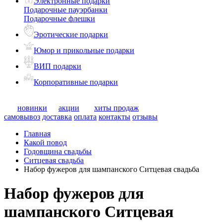
Электронные подарки
Подарочные пауэрбанки
Подарочные флешки
Эротические подарки
Юмор и прикольные подарки
ВИП подарки
Корпоративные подарки
новинки
акции
хиты продаж
самовывоз
доставка
оплата
контакты
отзывы
Главная
Какой повод
Годовщина свадьбы
Ситцевая свадьба
Набор фужеров для шампанского Ситцевая свадьба
Набор фужеров для
шампанского Ситцевая