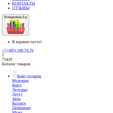
КОНТАКТЫ
ОТЗЫВЫ
0
товаров
на
0 р
В корзине пусто!
+7 (495) 108-74-76
1
75429
Каталог товаров
Кому подарок
Мужчине
Брату
Дедушке
Другу
Зятю
Коллеге
Любимому
Мужу