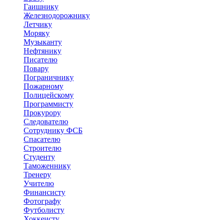
Гаишнику
Железнодорожнику
Летчику
Моряку
Музыканту
Нефтянику
Писателю
Повару
Пограничнику
Пожарному
Полицейскому
Программисту
Прокурору
Следователю
Сотруднику ФСБ
Спасателю
Строителю
Студенту
Таможеннику
Тренеру
Учителю
Финансисту
Фотографу
Футболисту
Хоккеисту