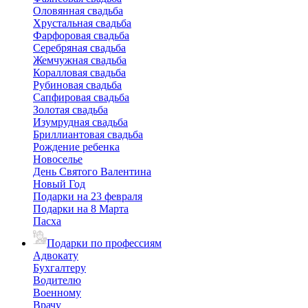
Оловянная свадьба
Хрустальная свадьба
Фарфоровая свадьба
Серебряная свадьба
Жемчужная свадьба
Коралловая свадьба
Рубиновая свадьба
Сапфировая свадьба
Золотая свадьба
Изумрудная свадьба
Бриллиантовая свадьба
Рождение ребенка
Новоселье
День Святого Валентина
Новый Год
Подарки на 23 февраля
Подарки на 8 Марта
Пасха
Подарки по профессиям
Адвокату
Бухгалтеру
Водителю
Военному
Врачу