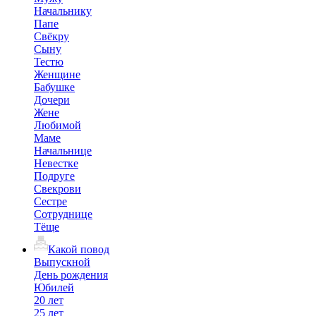
Начальнику
Папе
Свёкру
Сыну
Тестю
Женщине
Бабушке
Дочери
Жене
Любимой
Маме
Начальнице
Невестке
Подруге
Свекрови
Сестре
Сотруднице
Тёще
Какой повод
Выпускной
День рождения
Юбилей
20 лет
25 лет