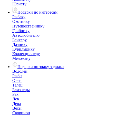
Юристу
Подарки по интересам
Рыбаку
Охотнику
Путешественнику
Грибнику
Автолюбителю
Байкеру
Дачнику
Курильщику
Коллекционеру
Меломану
Подарки по знаку зодиака
Водолей
Рыбы
Овен
Телец
Близнецы
Рак
Лев
Дева
Весы
Скорпион