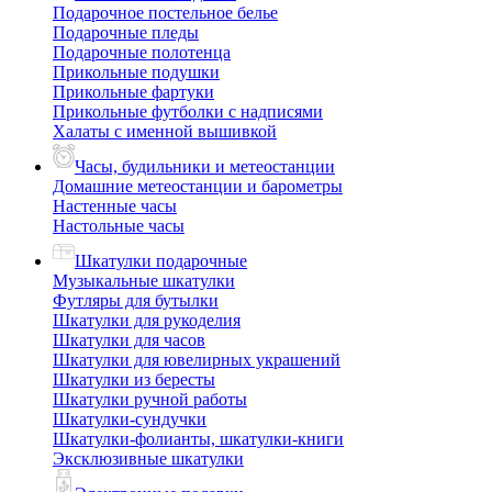
Подарочное постельное белье
Подарочные пледы
Подарочные полотенца
Прикольные подушки
Прикольные фартуки
Прикольные футболки с надписями
Халаты с именной вышивкой
Часы, будильники и метеостанции
Домашние метеостанции и барометры
Настенные часы
Настольные часы
Шкатулки подарочные
Музыкальные шкатулки
Футляры для бутылки
Шкатулки для рукоделия
Шкатулки для часов
Шкатулки для ювелирных украшений
Шкатулки из бересты
Шкатулки ручной работы
Шкатулки-сундучки
Шкатулки-фолианты, шкатулки-книги
Эксклюзивные шкатулки