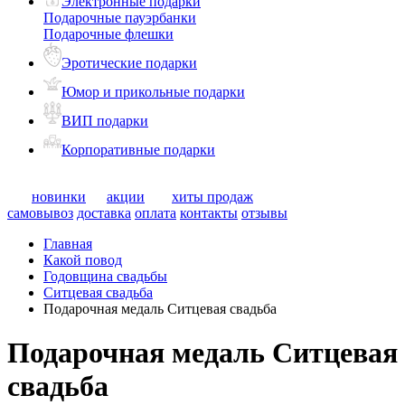
Электронные подарки
Подарочные пауэрбанки
Подарочные флешки
Эротические подарки
Юмор и прикольные подарки
ВИП подарки
Корпоративные подарки
новинки
акции
хиты продаж
самовывоз
доставка
оплата
контакты
отзывы
Главная
Какой повод
Годовщина свадьбы
Ситцевая свадьба
Подарочная медаль Ситцевая свадьба
Подарочная медаль Ситцевая
свадьба