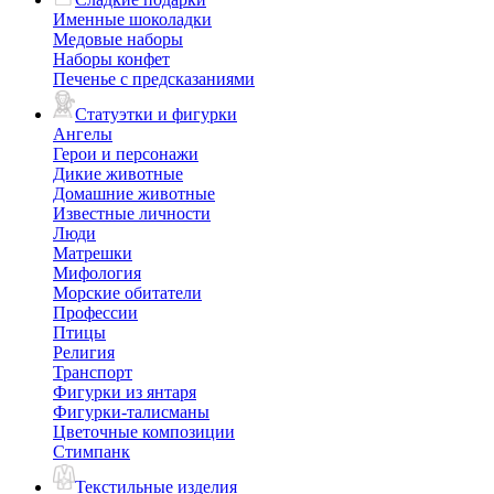
Именные шоколадки
Медовые наборы
Наборы конфет
Печенье с предсказаниями
Статуэтки и фигурки
Ангелы
Герои и персонажи
Дикие животные
Домашние животные
Известные личности
Люди
Матрешки
Мифология
Морские обитатели
Профессии
Птицы
Религия
Транспорт
Фигурки из янтаря
Фигурки-талисманы
Цветочные композиции
Стимпанк
Текстильные изделия