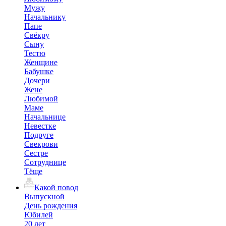
Мужу
Начальнику
Папе
Свёкру
Сыну
Тестю
Женщине
Бабушке
Дочери
Жене
Любимой
Маме
Начальнице
Невестке
Подруге
Свекрови
Сестре
Сотруднице
Тёще
Какой повод
Выпускной
День рождения
Юбилей
20 лет