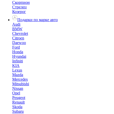
Скорпион
Стрелец
Козерог
Подарки по марке авто
Audi
BMW
Chevrolet
Citroen
Daewoo
Ford
Honda
Hyundai
Infiniti
KIA
Lexus
Mazda
Mercedes
Mitsubishi
Nissan
Opel
Peugeot
Renault
Skoda
Subaru