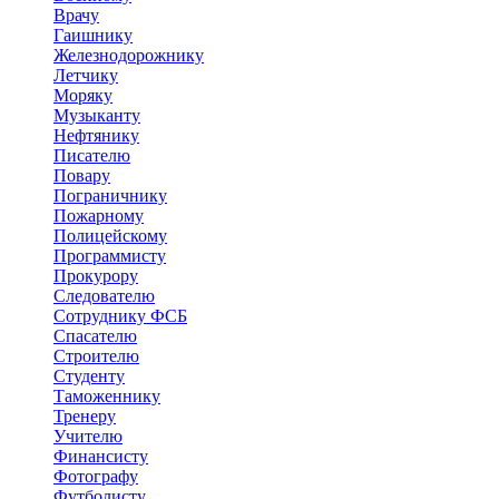
Врачу
Гаишнику
Железнодорожнику
Летчику
Моряку
Музыканту
Нефтянику
Писателю
Повару
Пограничнику
Пожарному
Полицейскому
Программисту
Прокурору
Следователю
Сотруднику ФСБ
Спасателю
Строителю
Студенту
Таможеннику
Тренеру
Учителю
Финансисту
Фотографу
Футболисту