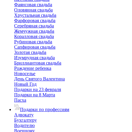
Фаянсовая свадьба
Оловянная свадьба
Хрустальная свадьба
Фарфоровая свадьба
Серебряная свадьба
Жемчужная свадьба
Коралловая свадьба
Рубиновая свадьба
Сапфировая свадьба
Золотая свадьба
Изумрудная свадьба
Бриллиантовая свадьба
Рождение ребенка
Новоселье
День Святого Валентина
Новый Год
Подарки на 23 февраля
Подарки на 8 Марта
Пасха
Подарки по профессиям
Адвокату
Бухгалтеру
Водителю
Военному