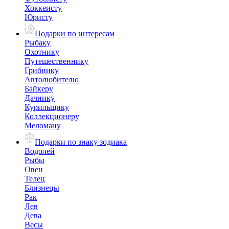
Хоккеисту
Юристу
Подарки по интересам
Рыбаку
Охотнику
Путешественнику
Грибнику
Автолюбителю
Байкеру
Дачнику
Курильщику
Коллекционеру
Меломану
Подарки по знаку зодиака
Водолей
Рыбы
Овен
Телец
Близнецы
Рак
Лев
Дева
Весы